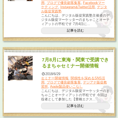
用
,
ブログで優良顧客集客
,
Facebookマー
ケティング
,
Instagram&Twitter活用
,
デジタ
ル販促実践塾
こんにちは、デジタル販促実践塾主催者のデ
ジタル販促マーケッターのまちゃことオーテ
ィアットの平松です 7月4日に...
記事を読む
7月8月に東海・関東で受講でき
るまちゃセミナー開催情報
2018/6/29
セミナー開催情報
,
関係性を深めるSNS活
用
,
ブログで優良顧客集客
,
デジアナ販促教
習所
,
Apple製品使いこなし
こんにちは、デジタル販促マーケッターのま
ちゃことオーティアットの平松です 今回は
役者として参加した【豊橋エクス...
記事を読む