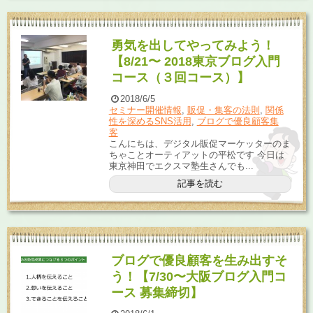
勇気を出してやってみよう！
【8/21〜 2018東京ブログ入門
コース（３回コース）】
2018/6/5
セミナー開催情報
,
販促・集客の法則
,
関係
性を深めるSNS活用
,
ブログで優良顧客集
客
こんにちは、デジタル販促マーケッターのま
ちゃことオーティアットの平松です 今日は
東京神田でエクスマ塾生さんでも...
記事を読む
ブログで優良顧客を生み出すそ
う！【7/30〜大阪ブログ入門コ
ース 募集締切】