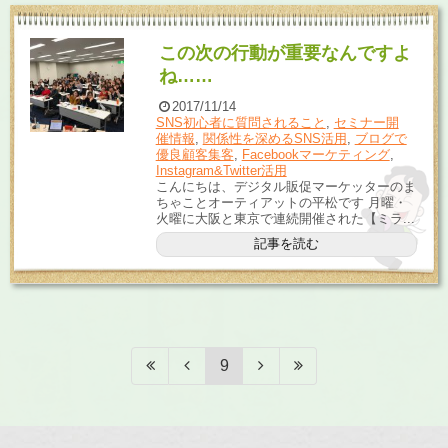
この次の行動が重要なんですよ
ね……
2017/11/14
SNS初心者に質問されること
,
セミナー開
催情報
,
関係性を深めるSNS活用
,
ブログで
優良顧客集客
,
Facebookマーケティング
,
Instagram&Twitter活用
こんにちは、デジタル販促マーケッターのま
ちゃことオーティアットの平松です 月曜・
火曜に大阪と東京で連続開催された【ミラ...
記事を読む
9