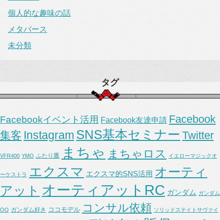
個人的な趣味の話
メタバース
未分類
タグ
Facebook
Facebookイベント活用
Facebook友達申請
SNS基本セミナー
Instagram
集客
Twitter
まちゃ
まちゃロス
ふたり鷹
VFR400
YMO
イエローマジックオ
エクスマ
オーティ
エクスマ的SNS活用
ーケストラ
オーティアットRC
アット
ガンダム
ガンダム
コンサル依頼
ココモデル
ガンダム好き
OO
ソリッドステイトサヴァイ