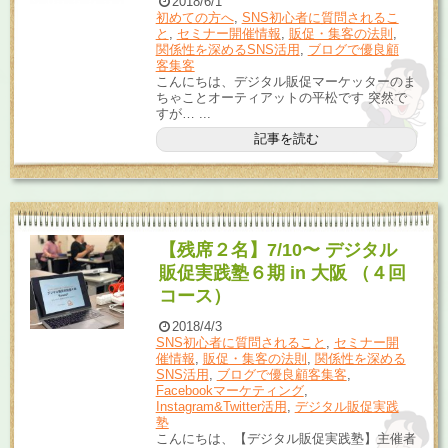
2018/6/1
初めての方へ
,
SNS初心者に質問されるこ
と
,
セミナー開催情報
,
販促・集客の法則
,
関係性を深めるSNS活用
,
ブログで優良顧
客集客
こんにちは、デジタル販促マーケッターのま
ちゃことオーティアットの平松です 突然で
すが… ...
記事を読む
【残席２名】7/10〜 デジタル
販促実践塾６期 in 大阪 （４回
コース）
2018/4/3
SNS初心者に質問されること
,
セミナー開
催情報
,
販促・集客の法則
,
関係性を深める
SNS活用
,
ブログで優良顧客集客
,
Facebookマーケティング
,
Instagram&Twitter活用
,
デジタル販促実践
塾
こんにちは、【デジタル販促実践塾】主催者