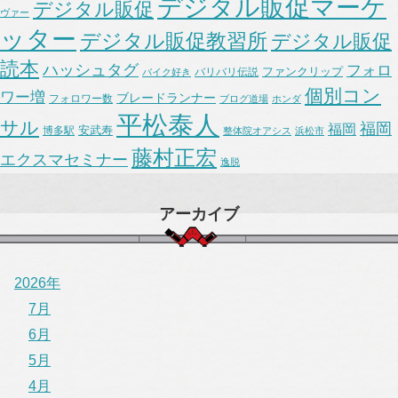
デジタル販促マーケ
デジタル販促
ヴァー
ッター
デジタル販促教習所
デジタル販促
読本
ハッシュタグ
フォロ
ファンクリップ
バリバリ伝説
バイク好き
個別コン
ワー増
ブレードランナー
フォロワー数
ブログ道場
ホンダ
平松泰人
サル
福岡
福岡
安武寿
博多駅
整体院オアシス
浜松市
藤村正宏
エクスマセミナー
逸脱
アーカイブ
2026年
7月
6月
5月
4月