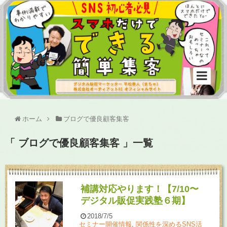
ホーム
ブログで優良顧客集客
「 ブログで優良顧客集客 」一覧
補講対応やります！【7/10〜
デジタル販促実践塾６期】
2018/7/5
セミナー開催情報
,
関係性を深めるSNS活