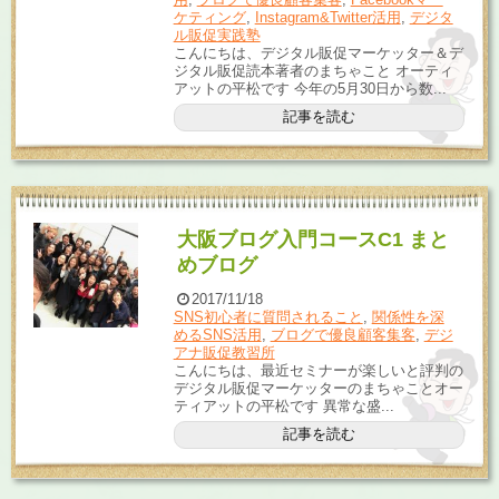
ケティング
,
Instagram&Twitter活用
,
デジタ
ル販促実践塾
こんにちは、デジタル販促マーケッター＆デ
ジタル販促読本著者のまちゃこと オーティ
アットの平松です 今年の5月30日から数...
記事を読む
大阪ブログ入門コースC1 まと
めブログ
2017/11/18
SNS初心者に質問されること
,
関係性を深
めるSNS活用
,
ブログで優良顧客集客
,
デジ
アナ販促教習所
こんにちは、最近セミナーが楽しいと評判の
デジタル販促マーケッターのまちゃことオー
ティアットの平松です 異常な盛...
記事を読む