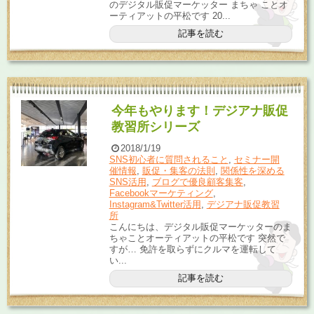
のデジタル販促マーケッター まちゃ ことオ
ーティアットの平松です 20...
記事を読む
今年もやります！デジアナ販促
教習所シリーズ
2018/1/19
SNS初心者に質問されること
,
セミナー開
催情報
,
販促・集客の法則
,
関係性を深める
SNS活用
,
ブログで優良顧客集客
,
Facebookマーケティング
,
Instagram&Twitter活用
,
デジアナ販促教習
所
こんにちは、デジタル販促マーケッターのま
ちゃことオーティアットの平松です 突然で
すが… 免許を取らずにクルマを運転して
い...
記事を読む