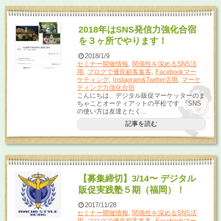
2018年はSNS発信力強化合宿
を３ヶ所でやります！
2018/1/9
セミナー開催情報
,
関係性を深めるSNS活
用
,
ブログで優良顧客集客
,
Facebookマー
ケティング
,
Instagram&Twitter活用
,
マーケ
ティング力強化合宿
こんにちは、デジタル販促マーケッターのま
ちゃことオーティアットの平松です 『SNS
の使い方は友達とたく...
記事を読む
【募集締切】3/14〜 デジタル
販促実践塾５期（福岡）！
2017/11/28
セミナー開催情報
,
関係性を深めるSNS活
用
,
ブログで優良顧客集客
,
Facebookマー