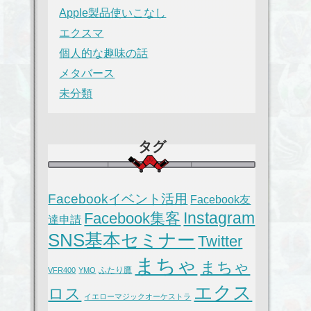
Apple製品使いこなし
エクスマ
個人的な趣味の話
メタバース
未分類
タグ
Facebookイベント活用
Facebook友
Instagram
Facebook集客
達申請
SNS基本セミナー
Twitter
まちゃ
まちゃ
ふたり鷹
VFR400
YMO
エクス
ロス
イエローマジックオーケストラ