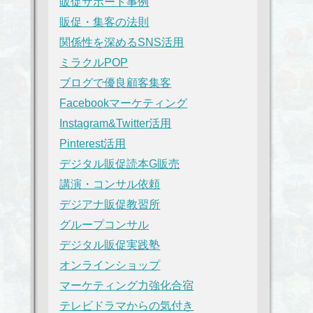
販促サポート事例
販促・集客の法則
関係性を深めるSNS活用
ミラクルPOP
ブログで優良顧客集客
Facebookマーケティング
Instagram&Twitter活用
Pinterest活用
デジタル販促読本G販売
講演・コンサル依頼
デジアナ販促教習所
グループコンサル
デジタル販促実践塾
オンラインショップ
マーケティング力強化合宿
テレビドラマからの気付き