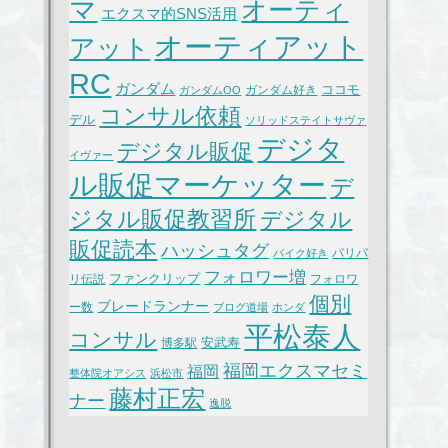
マ
オーティ
エクスマ的SNS活用
オーティアット
アット
RC
ガンダム
ココモ
ガンダム好き
ガンダムOO
コンサル依頼
デル
ソリッドステイトサヴァ
デジタ
デジタル販促
イヴァー
ル販促マーケッター
デ
ジタル販促教習所
デジタル
販促読本
ハッシュタグ
バリバ
バイク好き
フォロワー増
ファンクリップ
リ伝説
フォロワ
個別
ブレードランナー
ー数
ブログ道場
ホンダ
平松泰人
コンサル
安武寿
博多駅
福岡エクスマセミ
福岡
整体院オアシス
浜松市
藤村正宏
ナー
逸脱