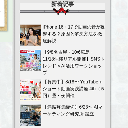
新着記事
iPhone 16・17で動画の音が反
響する？原因と解決方法を徹
底解説
【9/8名古屋・10/6広島・
11/18沖縄リアル開催】SNSト
レンド × AI活用ワークショッ
プ
【募集中】8/18〜 YouTube＋
ショート動画実践講座 4th（５
回）昼・夜開催
【満席募集締切】6/23〜 AIマ
ーケティング研究所 設立