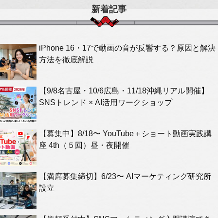
新着記事
iPhone 16・17で動画の音が反響する？原因と解決
方法を徹底解説
【9/8名古屋・10/6広島・11/18沖縄リアル開催】
SNSトレンド × AI活用ワークショップ
【募集中】8/18〜 YouTube＋ショート動画実践講
座 4th（５回）昼・夜開催
【満席募集締切】6/23〜 AIマーケティング研究所
設立