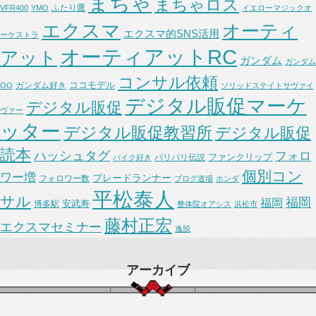
まちゃ
まちゃロス
ふたり鷹
VFR400
YMO
イエローマジックオ
エクスマ
オーティ
エクスマ的SNS活用
ーケストラ
オーティアットRC
アット
ガンダム
ガンダム
コンサル依頼
ココモデル
ガンダム好き
OO
ソリッドステイトサヴァイ
デジタル販促マーケ
デジタル販促
ヴァー
ッター
デジタル販促教習所
デジタル販促
読本
ハッシュタグ
フォロ
ファンクリップ
バリバリ伝説
バイク好き
個別コン
ワー増
ブレードランナー
フォロワー数
ブログ道場
ホンダ
平松泰人
サル
福岡
福岡
安武寿
博多駅
整体院オアシス
浜松市
藤村正宏
エクスマセミナー
逸脱
アーカイブ