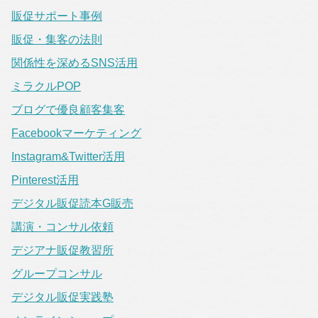
販促サポート事例
販促・集客の法則
関係性を深めるSNS活用
ミラクルPOP
ブログで優良顧客集客
Facebookマーケティング
Instagram&Twitter活用
Pinterest活用
デジタル販促読本G販売
講演・コンサル依頼
デジアナ販促教習所
グループコンサル
デジタル販促実践塾