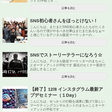
ット の平松です ...
記事を読む
SNS初心者さんをほっとけない！
こんにちは、まだまだSNS初心者さんたちがたくさ
んいるので僕がやるべき仕事はまだまだあるなぁ〜
と感じているデジタル販促マーケッターの...
記事を読む
SNSでストーリーテラーになろう☆
こんにちは、デジタル販促マーケッターのまちゃこ
とオーティアットの平松です 最近のセミナー冒頭で
お話しすることが...
記事を読む
【終了】12/8 インスタグラム最新ア
プデセミナー（１Day）
こんにちは、せっかくの行動を成果に繋げて欲しい
マーケティングコンサルタントのまちゃことオーテ
ィアットの平松です ...