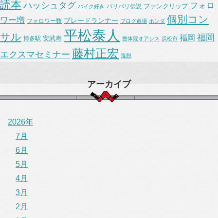
読本
ハッシュタグ
フォロ
ファンクリップ
バリバリ伝説
バイク好き
個別コン
ワー増
ブレードランナー
フォロワー数
ブログ道場
ホンダ
平松泰人
サル
福岡
福岡
安武寿
博多駅
整体院オアシス
浜松市
藤村正宏
エクスマセミナー
逸脱
アーカイブ
2026年
7月
6月
5月
4月
3月
2月