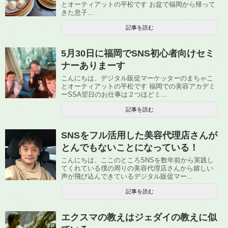
とオーティアットの平松です お盆で福岡から帰って
きた息子...
記事を読む
5月30日に福岡でSNS初心者向けセミ
ナーありまーす
こんにちは、デジタル販促マーケッターのまちゃこ
とオーティアットの平松です 福岡での美容アカデミ
ーSSA翌日のお仕事は２つほどミ...
記事を読む
SNSをフル活用した美容代理店さんが
とんでもないことになっている！
こんにちは、ここのところSNSを数年前から実践し
てくれている僕の周りの美容代理店さんから嬉しい
声が飛び込んできているデジタル販促マー...
記事を読む
エクスマの教えはジェダイの教えに似