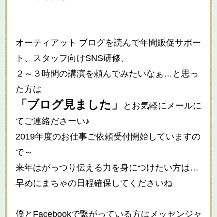
オーティアット ブログを読んで年間販促サポー
ト、スタッフ向け
SNS
研修、
２～３時間の講演を頼んでみたいなぁ
…
と思っ
た方は
「ブログ見ました」
とお気軽にメールに
てご連絡ださーい♪
2019
年度のお仕事ご依頼受付開始していますの
で～
来年はがっつり伝える力を身につけたい方は
…
早めにまちゃの日程確保してくださいね
僕と
Facebook
で繋がっている方はメッセンジャ