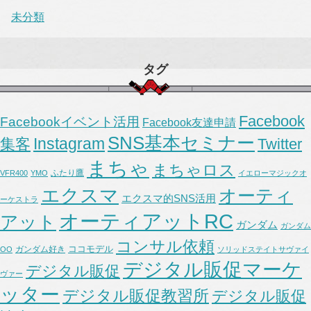
未分類
タグ
Facebook
Facebookイベント活用
Facebook友達申請
SNS基本セミナー
Instagram
集客
Twitter
まちゃ
まちゃロス
ふたり鷹
VFR400
YMO
イエローマジックオ
エクスマ
オーティ
エクスマ的SNS活用
ーケストラ
オーティアットRC
アット
ガンダム
ガンダム
コンサル依頼
ココモデル
ガンダム好き
OO
ソリッドステイトサヴァイ
デジタル販促マーケ
デジタル販促
ヴァー
ッター
デジタル販促教習所
デジタル販促