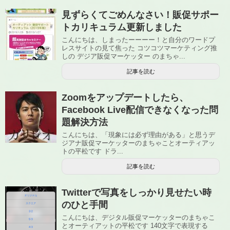
見ずらくてごめんなさい！販促サポー
トカリキュラム更新しました
こんにちは、しまったーーーー！と自分のワードプ
レスサイトの見て焦った コツコツマーケティング推
しの デジア販促マーケッター のまちゃ...
記事を読む
Zoomをアップデートしたら、
Facebook Live配信できなくなった問
題解決方法
こんにちは、「現象には必ず理由がある」と思うデ
ジアナ販促マーケッターのまちゃことオーティアッ
トの平松です ドラ...
記事を読む
Twitterで写真をしっかり見せたい時
のひと手間
こんにちは、デジタル販促マーケッターのまちゃこ
とオーティアットの平松です 140文字で表現する