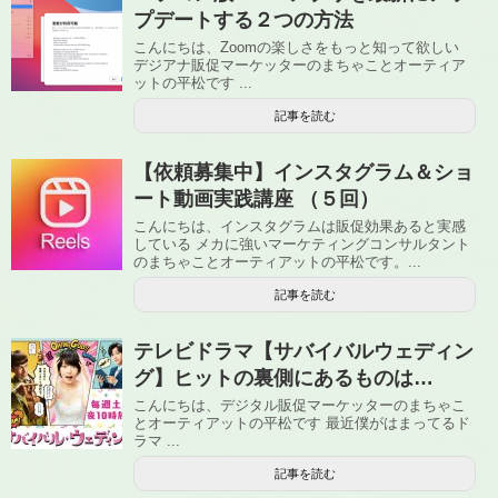
プデートする２つの方法
こんにちは、Zoomの楽しさをもっと知って欲しい
デジアナ販促マーケッターのまちゃことオーティア
ットの平松です ...
記事を読む
【依頼募集中】インスタグラム＆ショ
ート動画実践講座 （５回）
こんにちは、インスタグラムは販促効果あると実感
している メカに強いマーケティングコンサルタント
のまちゃことオーティアットの平松です。...
記事を読む
テレビドラマ【サバイバルウェディン
グ】ヒットの裏側にあるものは…
こんにちは、デジタル販促マーケッターのまちゃこ
とオーティアットの平松です 最近僕がはまってるド
ラマ ...
記事を読む