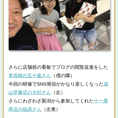
さらに店舗前の看板でブログの閲覧促進をした
美容師の五十嵐さん
（僕の隣）
今回の研修でSNS発信がかなり楽しくなった
成
山堂書店の大杉さん
（左）
さらにわざわざ新潟から参加してくれた
十一屋
商店の福原さん
（左奥）