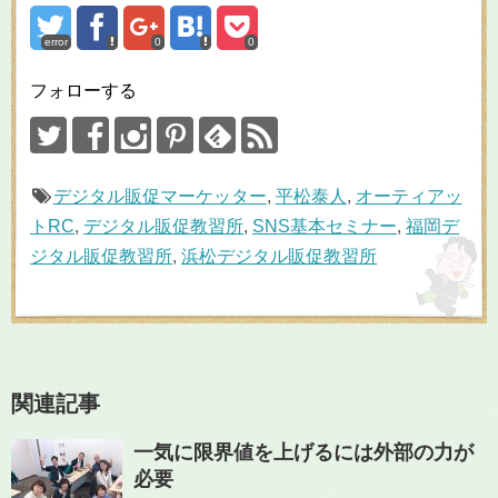
error
0
0
フォローする
デジタル販促マーケッター
,
平松泰人
,
オーティアッ
トRC
,
デジタル販促教習所
,
SNS基本セミナー
,
福岡デ
ジタル販促教習所
,
浜松デジタル販促教習所
関連記事
一気に限界値を上げるには外部の力が
必要