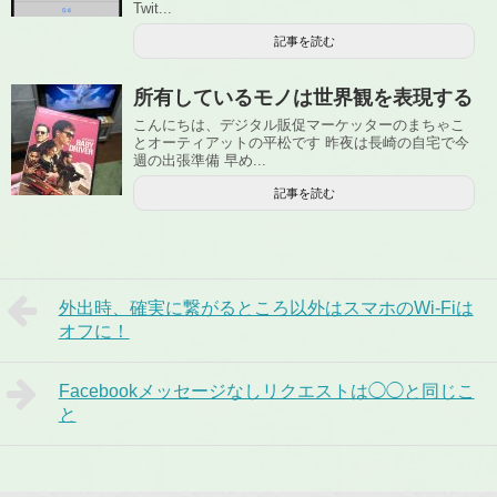
Twit...
記事を読む
所有しているモノは世界観を表現する
こんにちは、デジタル販促マーケッターのまちゃこ
とオーティアットの平松です 昨夜は長崎の自宅で今
週の出張準備 早め...
記事を読む
外出時、確実に繋がるところ以外はスマホのWi-Fiは
オフに！
Facebookメッセージなしリクエストは◯◯と同じこ
と