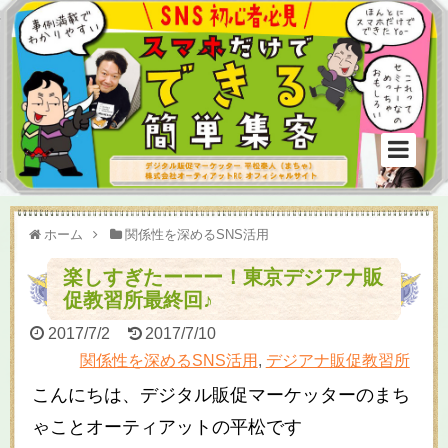
ホーム
関係性を深めるSNS活用
楽しすぎたーーー！東京デジアナ販
促教習所最終回♪
2017/7/2
2017/7/10
関係性を深めるSNS活用
,
デジアナ販促教習所
こんにちは、デジタル販促マーケッターのまち
ゃことオーティアットの平松です