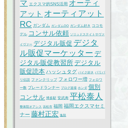
マ
オーティ
エクスマ的SNS活用
オーティアット
アット
RC
ガンダム
ココモ
ガンダム好き
ガンダムOO
コンサル依頼
デル
ソリッドステイトサヴァ
デジタ
デジタル販促
イヴァー
ル販促マーケッター
デ
ジタル販促教習所
デジタル
販促読本
ハッシュタグ
バリバ
バイク好き
フォロワー増
ファンクリップ
リ伝説
フォロワ
個別
ブレードランナー
ー数
ブログ道場
ホンダ
平松泰人
コンサル
安武寿
博多駅
福岡エクスマセミ
福岡
整体院オアシス
浜松市
藤村正宏
ナー
逸脱