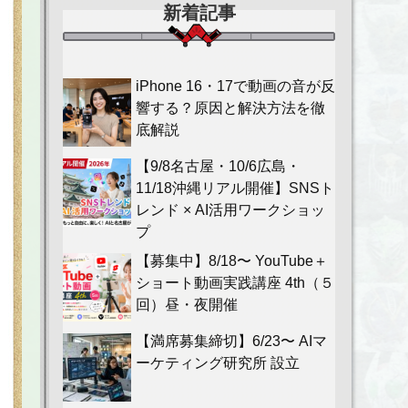
新着記事
iPhone 16・17で動画の音が反
響する？原因と解決方法を徹
底解説
【9/8名古屋・10/6広島・
11/18沖縄リアル開催】SNSト
レンド × AI活用ワークショッ
プ
【募集中】8/18〜 YouTube＋
ショート動画実践講座 4th（５
回）昼・夜開催
【満席募集締切】6/23〜 AIマ
ーケティング研究所 設立