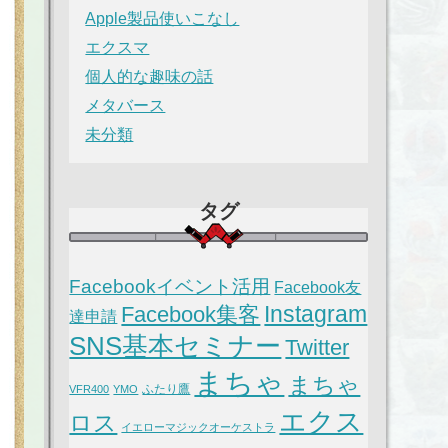
Apple製品使いこなし
エクスマ
個人的な趣味の話
メタバース
未分類
タグ
Facebookイベント活用
Facebook友
Instagram
Facebook集客
達申請
SNS基本セミナー
Twitter
まちゃ
まちゃ
ふたり鷹
VFR400
YMO
エクス
ロス
イエローマジックオーケストラ