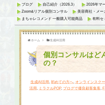
ブログ
自己紹介（2026.3）
2026年
Zoom&リアル個別コンサル
美容商社・メー
まちゃレコメンド 一般購入可能商品
有料セ
ホーム
生成AI活用
個別コンサルはど
の？
生成AI活用
,
初めての方へ
,
オンラインスクー
活用
,
ミラクルPOP
,
ブログで優良顧客集客
,