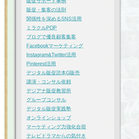
販促サポート事例
販促・集客の法則
関係性を深めるSNS活用
ミラクルPOP
ブログで優良顧客集客
Facebookマーケティング
Instagram&Twitter活用
Pinterest活用
デジタル販促読本G販売
講演・コンサル依頼
デジアナ販促教習所
グループコンサル
デジタル販促実践塾
オンラインショップ
マーケティング力強化合宿
テレビドラマからの気付き