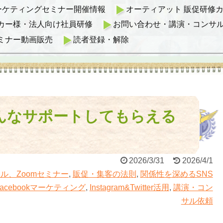
マーケティングセミナー開催情報
オーティアット 販促研修カリ
カー様・法人向け社員研修
お問い合わせ・講演・コンサ
ミナー動画販売
読者登録・解除
んなサポートしてもらえる
2026/3/31
2026/4/1
ル、Zoomセミナー
,
販促・集客の法則
,
関係性を深めるSNS
Facebookマーケティング
,
Instagram&Twitter活用
,
講演・コン
サル依頼