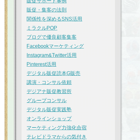
販促サポート事例
販促・集客の法則
関係性を深めるSNS活用
ミラクルPOP
ブログで優良顧客集客
Facebookマーケティング
Instagram&Twitter活用
Pinterest活用
デジタル販促読本G販売
講演・コンサル依頼
デジアナ販促教習所
グループコンサル
デジタル販促実践塾
オンラインショップ
マーケティング力強化合宿
テレビドラマからの気付き