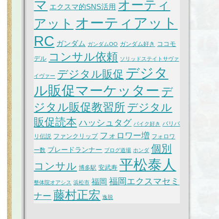
マ
オーティ
エクスマ的SNS活用
オーティアット
アット
RC
ガンダム
ココモ
ガンダム好き
ガンダムOO
コンサル依頼
デル
ソリッドステイトサヴァ
デジタ
デジタル販促
イヴァー
ル販促マーケッター
デ
ジタル販促教習所
デジタル
販促読本
ハッシュタグ
バリバ
バイク好き
フォロワー増
ファンクリップ
リ伝説
フォロワ
個別
ブレードランナー
ー数
ブログ道場
ホンダ
平松泰人
コンサル
安武寿
博多駅
福岡エクスマセミ
福岡
整体院オアシス
浜松市
藤村正宏
ナー
逸脱