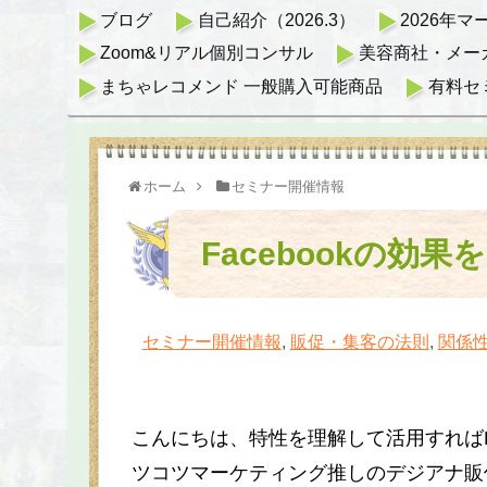
ブログ
自己紹介（2026.3）
2026年
Zoom&リアル個別コンサル
美容商社・メー
まちゃレコメンド 一般購入可能商品
有料セ
ホーム
セミナー開催情報
Facebookの効
セミナー開催情報
,
販促・集客の法則
,
関係性
こんにちは、特性を理解して活用すればFa
ツコツマーケティング推しのデジアナ販