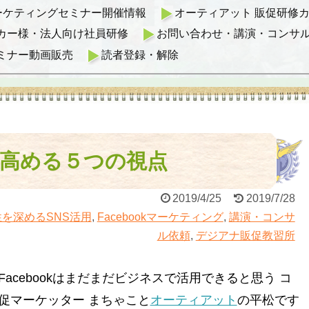
マーケティングセミナー開催情報
オーティアット 販促研修カリ
カー様・法人向け社員研修
お問い合わせ・講演・コンサ
ミナー動画販売
読者登録・解除
果を高める５つの視点
2019/4/25
2019/7/28
を深めるSNS活用
,
Facebookマーケティング
,
講演・コンサ
ル依頼
,
デジアナ販促教習所
cebookはまだまだビジネスで活用できると思う コ
促マーケッター まちゃこと
オーティアット
の平松です