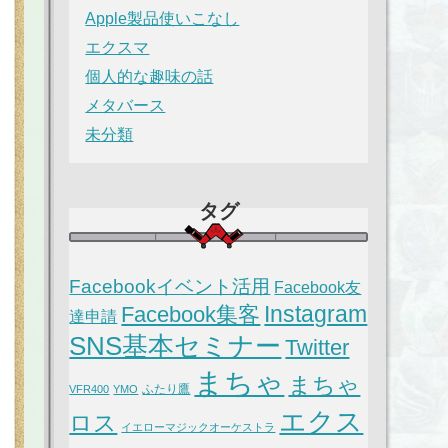
Apple製品使いこなし
エクスマ
個人的な趣味の話
メタバース
未分類
タグ
Facebookイベント活用
Facebook友
Instagram
Facebook集客
達申請
SNS基本セミナー
Twitter
まちゃ
まちゃ
ふたり鷹
VFR400
YMO
エクス
ロス
イエローマジックオーケストラ