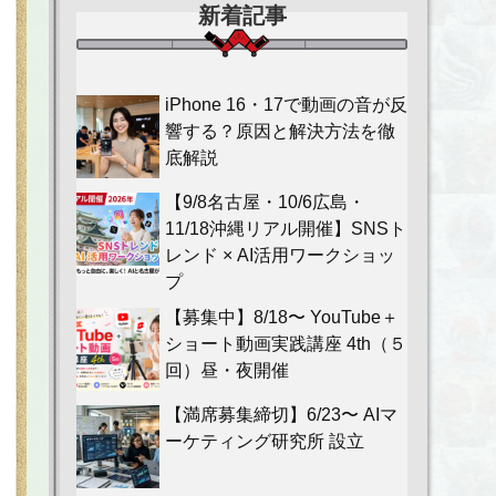
新着記事
iPhone 16・17で動画の音が反
響する？原因と解決方法を徹
底解説
【9/8名古屋・10/6広島・
11/18沖縄リアル開催】SNSト
レンド × AI活用ワークショッ
プ
【募集中】8/18〜 YouTube＋
ショート動画実践講座 4th（５
回）昼・夜開催
【満席募集締切】6/23〜 AIマ
ーケティング研究所 設立