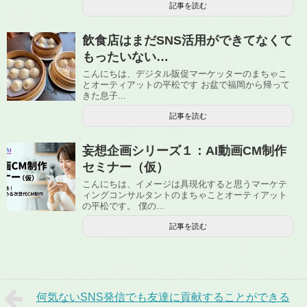
記事を読む
飲食店はまだSNS活用ができてなくて
もったいない…
こんにちは、デジタル販促マーケッターのまちゃこ
とオーティアットの平松です お盆で福岡から帰って
きた息子...
記事を読む
妄想企画シリーズ１：AI動画CM制作
セミナー（仮）
こんにちは、イメージは具現化すると思うマーケテ
ィングコンサルタントのまちゃことオーティアット
の平松です。 僕の...
記事を読む
何気ないSNS発信でも友達に貢献することができる