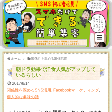
ホーム
関係性を深めるSNS活用
朝ドラ効果で洋食人気がアップして
いるらしい
2017/8/14
関係性を深めるSNS活用
,
Facebookマーケティング
,
個人的な趣味の話