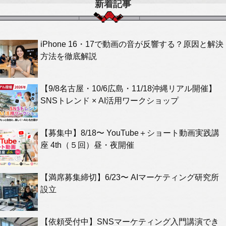
新着記事
iPhone 16・17で動画の音が反響する？原因と解決
方法を徹底解説
【9/8名古屋・10/6広島・11/18沖縄リアル開催】
SNSトレンド × AI活用ワークショップ
【募集中】8/18〜 YouTube＋ショート動画実践講
座 4th（５回）昼・夜開催
【満席募集締切】6/23〜 AIマーケティング研究所
設立
【依頼受付中】SNSマーケティング入門講演でき