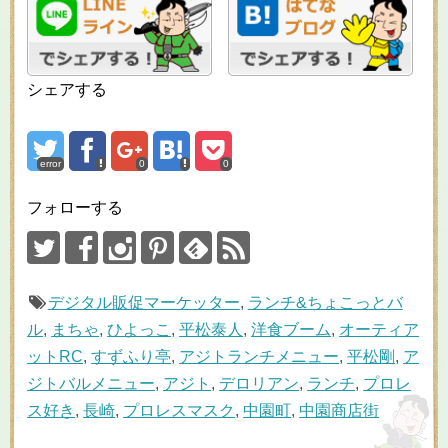
シェアする
error
0
0
フォローする
デジタル販促マーケッター
,
ランチ&ちょこっとバ
ル
,
まちゃ
,
ひよっこ
,
平松泰人
,
洋食ブーム
,
オーティア
ットRC
,
すずふり亭
,
アジトランチメニュー
,
平松剛
,
ア
ジトバルメニュー
,
アジト
,
デロリアン
,
ランチ
,
プロレ
ス好き
,
長崎
,
プロレスマスク
,
中園町
,
中園商店街