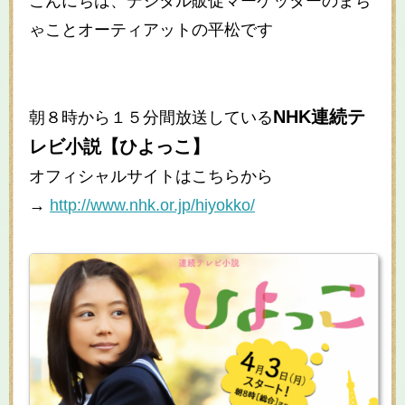
こんにちは、デジタル販促マーケッターのまち
ゃことオーティアットの平松です
NHK連続テ
朝８時から１５分間放送している
レビ小説【ひよっこ】
オフィシャルサイトはこちらから
→
http://www.nhk.or.jp/hiyokko/