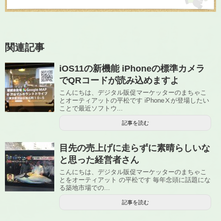
関連記事
iOS11の新機能 iPhoneの標準カメラ
でQRコードが読み込めますよ
こんにちは、デジタル販促マーケッターのまちゃこ
とオーティアットの平松です iPhoneⅩが登場したい
ことで最近ソフトウ...
記事を読む
目先の売上げに走らずに素晴らしいな
と思った経営者さん
こんにちは、デジタル販促マーケッターのまちゃこ
とをオーティアット の平松です 毎年念頭に話題にな
る築地市場での...
記事を読む