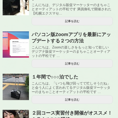
こんにちは、デジタル販促マーケッターのまちゃこ
とオーティアットの平松です 満員御礼で開催された
【札幌エクスマセ...
記事を読む
パソコン版Zoomアプリを最新にアッ
プデートする２つの方法
こんにちは、Zoomの楽しさをもっと知って欲しい
デジアナ販促マーケッターのまちゃことオーティア
ットの平松です ...
記事を読む
１年間で○○○泊でした
こんにちは、「いつも飛び回ってて忙しそうだね」
と会う人によく言われてるデジタル販促マーケッタ
ーのまちゃことオーティアットの平松です ...
記事を読む
２回コース実習付き開催がオススメ！