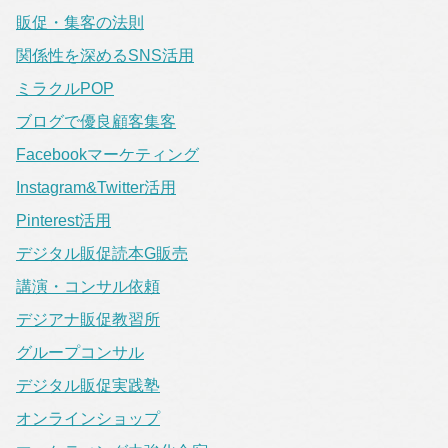
販促・集客の法則
関係性を深めるSNS活用
ミラクルPOP
ブログで優良顧客集客
Facebookマーケティング
Instagram&Twitter活用
Pinterest活用
デジタル販促読本G販売
講演・コンサル依頼
デジアナ販促教習所
グループコンサル
デジタル販促実践塾
オンラインショップ