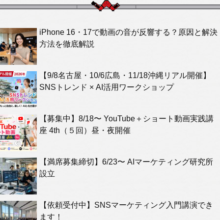
iPhone 16・17で動画の音が反響する？原因と解決
方法を徹底解説
【9/8名古屋・10/6広島・11/18沖縄リアル開催】
SNSトレンド × AI活用ワークショップ
【募集中】8/18〜 YouTube＋ショート動画実践講
座 4th（５回）昼・夜開催
【満席募集締切】6/23〜 AIマーケティング研究所
設立
【依頼受付中】SNSマーケティング入門講演でき
ます！