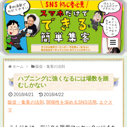
ホーム
販促・集客の法則
ハプニングに強くなるには場数を踏
むしかない
2018/4/21
2018/4/22
販促・集客の法則
,
関係性を深めるSNS活用
,
エクス
マ