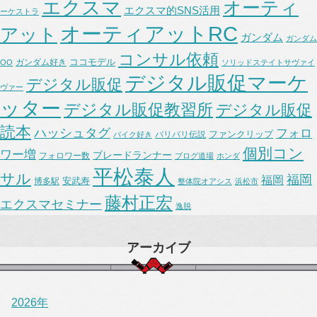
エクスマ
オーティ
エクスマ的SNS活用
ーケストラ
オーティアットRC
アット
ガンダム
ガンダム
コンサル依頼
ココモデル
ガンダム好き
OO
ソリッドステイトサヴァイ
デジタル販促マーケ
デジタル販促
ヴァー
ッター
デジタル販促教習所
デジタル販促
読本
ハッシュタグ
フォロ
ファンクリップ
バリバリ伝説
バイク好き
個別コン
ワー増
ブレードランナー
フォロワー数
ブログ道場
ホンダ
平松泰人
サル
福岡
福岡
安武寿
博多駅
整体院オアシス
浜松市
藤村正宏
エクスマセミナー
逸脱
アーカイブ
2026年