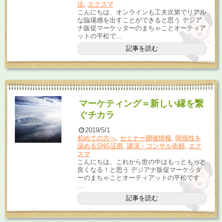
法
,
エクスマ
こんにちは、オンラインも工夫次第でリアル
な臨場感を出すことができると思う デジア
ナ販促マーケッターのまちゃことオーティア
ットの平松で...
記事を読む
マーケティング＝新しい縁を繋
ぐチカラ
2019/5/1
初めての方へ
,
セミナー開催情報
,
関係性を
深めるSNS活用
,
講演・コンサル依頼
,
エク
スマ
こんにちは、これから世の中はもっともっと
良くなる！と思う デジアナ販促マーケッタ
ーのまちゃことオーティアットの平松です
...
記事を読む