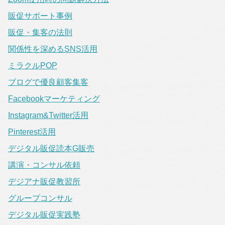
販促サポート事例
販促・集客の法則
関係性を深めるSNS活用
ミラクルPOP
ブログで優良顧客集客
Facebookマーケティング
Instagram&Twitter活用
Pinterest活用
デジタル販促読本G販売
講演・コンサル依頼
デジアナ販促教習所
グループコンサル
デジタル販促実践塾