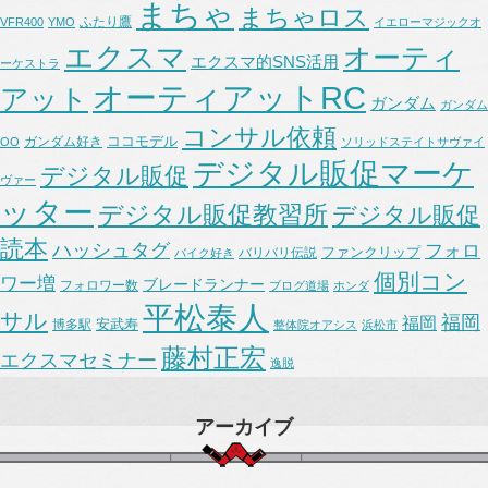
まちゃ
まちゃロス
ふたり鷹
VFR400
YMO
イエローマジックオ
エクスマ
オーティ
エクスマ的SNS活用
ーケストラ
オーティアットRC
アット
ガンダム
ガンダム
コンサル依頼
ココモデル
ガンダム好き
OO
ソリッドステイトサヴァイ
デジタル販促マーケ
デジタル販促
ヴァー
ッター
デジタル販促教習所
デジタル販促
読本
ハッシュタグ
フォロ
ファンクリップ
バリバリ伝説
バイク好き
個別コン
ワー増
ブレードランナー
フォロワー数
ブログ道場
ホンダ
平松泰人
サル
福岡
福岡
安武寿
博多駅
整体院オアシス
浜松市
藤村正宏
エクスマセミナー
逸脱
アーカイブ