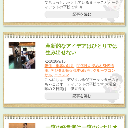
てちょっとホッとしているまちゃことオーテ
ィアットの平松です 今...
記事を読む
革新的なアイデアはひとりでは
生み出せない
2018/9/15
販促・集客の法則
,
関係性を深めるSNS活
用
,
デジタル販促読本G販売
,
グループコン
サル
,
エクスマ
こんにちは、デジタル販促マーケッターのま
ちゃことオーティアットの平松です 木曜金
曜の２日間は、伊豆長岡...
記事を読む
一流の経営者は一流のシナリオ