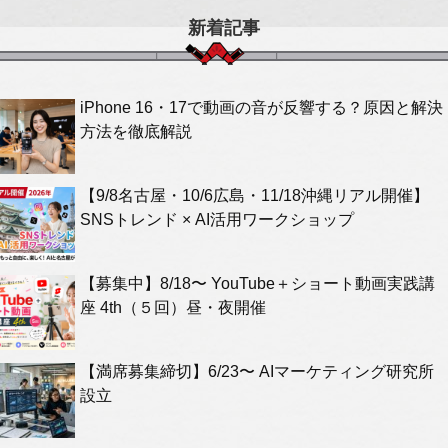
新着記事
iPhone 16・17で動画の音が反響する？原因と解決
方法を徹底解説
【9/8名古屋・10/6広島・11/18沖縄リアル開催】
SNSトレンド × AI活用ワークショップ
【募集中】8/18〜 YouTube＋ショート動画実践講
座 4th（５回）昼・夜開催
【満席募集締切】6/23〜 AIマーケティング研究所
設立