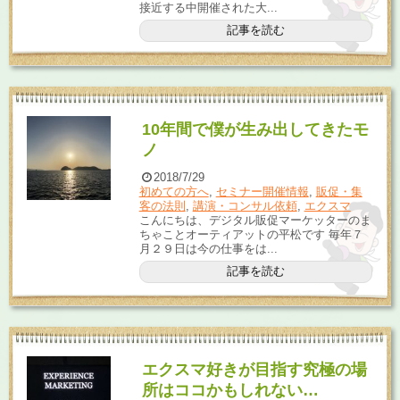
接近する中開催された大...
記事を読む
10年間で僕が生み出してきたモ
ノ
2018/7/29
初めての方へ
,
セミナー開催情報
,
販促・集
客の法則
,
講演・コンサル依頼
,
エクスマ
こんにちは、デジタル販促マーケッターのま
ちゃことオーティアットの平松です 毎年７
月２９日は今の仕事をは...
記事を読む
エクスマ好きが目指す究極の場
所はココかもしれない…