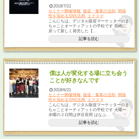
2018/7/21
セミナー開催情報
,
販促・集客の法則
,
関係
性を深めるSNS活用
,
エクスマ
こんにちは、デジタル販促マーケッターのま
ちゃことオーティアットの平松です 長崎に
戻って新しく発売した【...
記事を読む
僕は人が変化する場に立ち会う
ことが好きなんです
2018/6/21
セミナー開催情報
,
販促・集客の法則
,
関係
性を深めるSNS活用
,
エクスマ
こんにちは、デジタル販促マーケッターのま
ちゃことオーティアットの平松です 火曜ー
水曜の２日間は伊豆長岡 はなぶ...
記事を読む