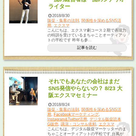
ライター
2018/8/30
販促・集客の法則
,
関係性を深めるSNS活
用
,
エクスマ
こんにちは、エクスマ劇コース２期で表現力
の特訓を受けているまちゃことオーティアッ
トの平松です 昨年も参...
記事を読む
それでもあなたの会社はまだ
SNS発信やらないの？ 8/23 大
阪エクスマセミナー
2018/8/24
販促・集客の法則
,
関係性を深めるSNS活
用
,
Facebookマーケティング
,
Instagram&Twitter活用
,
デジタル販促読本
G販売
,
講演・コンサル依頼
,
エクスマ
こんにちは、デジタル販促マーケッターのま
ちゃことオーティアットの平松です 台風が