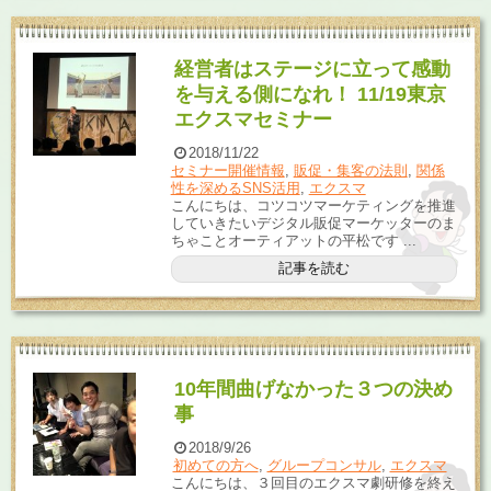
経営者はステージに立って感動
を与える側になれ！ 11/19東京
エクスマセミナー
2018/11/22
セミナー開催情報
,
販促・集客の法則
,
関係
性を深めるSNS活用
,
エクスマ
こんにちは、コツコツマーケティングを推進
していきたいデジタル販促マーケッターのま
ちゃことオーティアットの平松です ...
記事を読む
10年間曲げなかった３つの決め
事
2018/9/26
初めての方へ
,
グループコンサル
,
エクスマ
こんにちは、３回目のエクスマ劇研修を終え