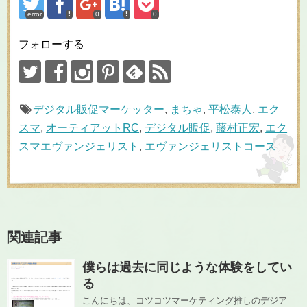
error
0
0
フォローする
デジタル販促マーケッター
,
まちゃ
,
平松泰人
,
エク
スマ
,
オーティアットRC
,
デジタル販促
,
藤村正宏
,
エク
スマエヴァンジェリスト
,
エヴァンジェリストコース
関連記事
僕らは過去に同じような体験をしてい
る
こんにちは、コツコツマーケティング推しのデジア