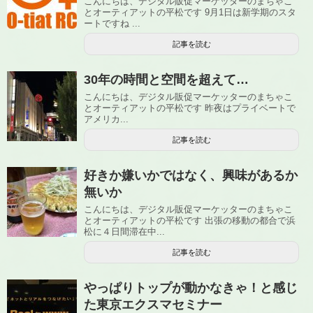
こんにちは、デジタル販促マーケッターのまちゃこ
とオーティアットの平松です 9月1日は新学期のスタ
ートですね ...
記事を読む
30年の時間と空間を超えて…
こんにちは、デジタル販促マーケッターのまちゃこ
とオーティアットの平松です 昨夜はプライベートで
アメリカ...
記事を読む
好きか嫌いかではなく、興味があるか
無いか
こんにちは、デジタル販促マーケッターのまちゃこ
とオーティアットの平松です 出張の移動の都合で浜
松に４日間滞在中...
記事を読む
やっぱりトップが動かなきゃ！と感じ
た東京エクスマセミナー