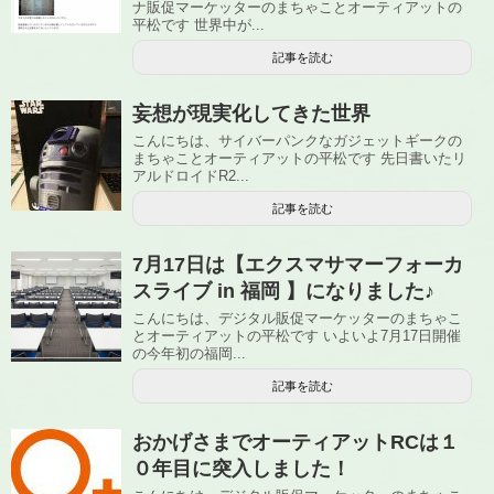
ナ販促マーケッターのまちゃことオーティアットの
平松です 世界中が...
記事を読む
妄想が現実化してきた世界
こんにちは、サイバーパンクなガジェットギークの
まちゃことオーティアットの平松です 先日書いたリ
アルドロイドR2...
記事を読む
7月17日は【エクスマサマーフォーカ
スライブ in 福岡 】になりました♪
こんにちは、デジタル販促マーケッターのまちゃこ
とオーティアットの平松です いよいよ7月17日開催
の今年初の福岡...
記事を読む
おかげさまでオーティアットRCは１
０年目に突入しました！