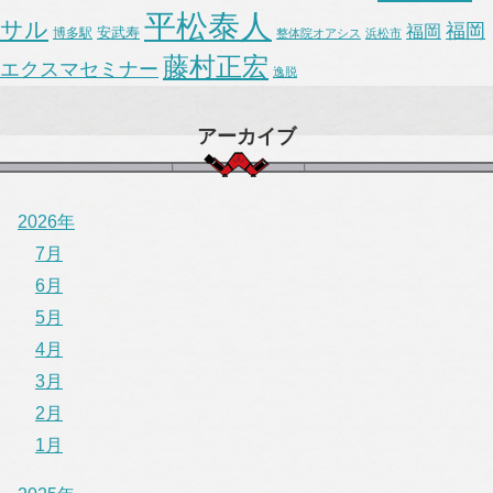
平松泰人
サル
福岡
福岡
安武寿
博多駅
整体院オアシス
浜松市
藤村正宏
エクスマセミナー
逸脱
アーカイブ
2026年
7月
6月
5月
4月
3月
2月
1月