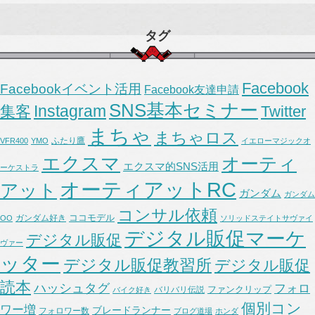
タグ
Facebook
Facebookイベント活用
Facebook友達申請
SNS基本セミナー
Instagram
集客
Twitter
まちゃ
まちゃロス
ふたり鷹
VFR400
YMO
イエローマジックオ
エクスマ
オーティ
エクスマ的SNS活用
ーケストラ
オーティアットRC
アット
ガンダム
ガンダム
コンサル依頼
ココモデル
ガンダム好き
OO
ソリッドステイトサヴァイ
デジタル販促マーケ
デジタル販促
ヴァー
ッター
デジタル販促教習所
デジタル販促
読本
ハッシュタグ
フォロ
ファンクリップ
バリバリ伝説
バイク好き
個別コン
ワー増
ブレードランナー
フォロワー数
ブログ道場
ホンダ