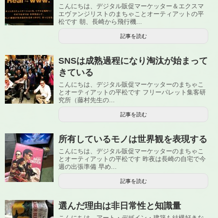
こんにちは、デジタル販促マーケッター＆エクスマ
エヴァンジリストのまちゃことオーティアットの平
松です 朝、長崎から飛行機...
記事を読む
SNSは成熟過程になり淘汰が始まって
きている
こんにちは、デジタル販促マーケッターのまちゃこ
とオーティアットの平松です フリーパレット集客研
究所（藤村先生の...
記事を読む
所有しているモノは世界観を表現する
こんにちは、デジタル販促マーケッターのまちゃこ
とオーティアットの平松です 昨夜は長崎の自宅で今
週の出張準備 早め...
記事を読む
選んだ理由は非日常性と知識量
こんにちは、アート・デザイン・建築も結構好きな