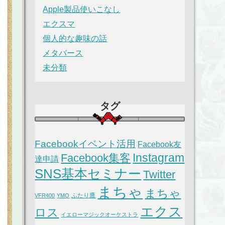
Apple製品使いこなし
エクスマ
個人的な趣味の話
メタバース
未分類
タグ
Facebookイベント活用
Facebook友
Instagram
Facebook集客
達申請
SNS基本セミナー
Twitter
まちゃ
まちゃ
ふたり鷹
VFR400
YMO
エクス
ロス
イエローマジックオーケストラ