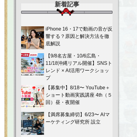
新着記事
iPhone 16・17で動画の音が反
響する？原因と解決方法を徹
底解説
【9/8名古屋・10/6広島・
11/18沖縄リアル開催】SNSト
レンド × AI活用ワークショッ
プ
【募集中】8/18〜 YouTube＋
ショート動画実践講座 4th（５
回）昼・夜開催
【満席募集締切】6/23〜 AIマ
ーケティング研究所 設立