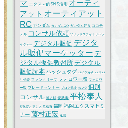
マ
オーティ
エクスマ的SNS活用
オーティアット
アット
RC
ガンダム
ココモ
ガンダム好き
ガンダムOO
コンサル依頼
デル
ソリッドステイトサヴァ
デジタ
デジタル販促
イヴァー
ル販促マーケッター
デ
ジタル販促教習所
デジタル
販促読本
ハッシュタグ
バリバ
バイク好き
フォロワー増
ファンクリップ
リ伝説
フォロワ
個別
ブレードランナー
ー数
ブログ道場
ホンダ
平松泰人
コンサル
安武寿
博多駅
福岡エクスマセミ
福岡
整体院オアシス
浜松市
藤村正宏
ナー
逸脱