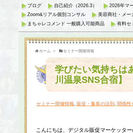
ブログ
自己紹介（2026.3）
2026年
Zoom&リアル個別コンサル
美容商社・メー
まちゃレコメンド 一般購入可能商品
有料セ
ホーム
セミナー開催情報
学びたい気持ちは
川温泉SNS合宿】
セミナー開催情報
,
販促・集客の法則
,
関係性
こんにちは、デジタル販促マーケッター