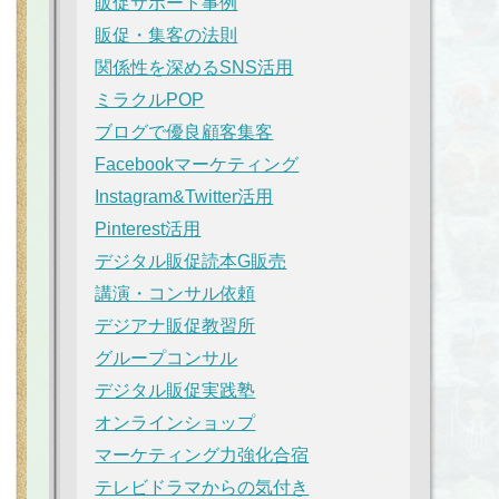
販促サポート事例
販促・集客の法則
関係性を深めるSNS活用
ミラクルPOP
ブログで優良顧客集客
Facebookマーケティング
Instagram&Twitter活用
Pinterest活用
デジタル販促読本G販売
講演・コンサル依頼
デジアナ販促教習所
グループコンサル
デジタル販促実践塾
オンラインショップ
マーケティング力強化合宿
テレビドラマからの気付き