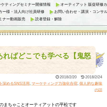
マーケティングセミナー開催情報
オーティアット 販促研修カリ
カー様・法人向け社員研修
お問い合わせ・講演・コンサ
ミナー動画販売
読者登録・解除
あればどこでも学べる【鬼怒
2018/2/20
2018/2/24
を深めるSNS活用
,
マーケティング力強化合宿
,
個人的な趣味
の話
のまちゃことオーティアットの平松です