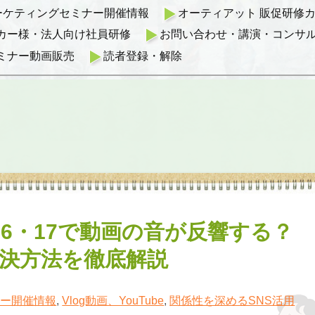
マーケティングセミナー開催情報
オーティアット 販促研修カリ
カー様・法人向け社員研修
お問い合わせ・講演・コンサ
ミナー動画販売
読者登録・解除
e 16・17で動画の音が反響する？
決方法を徹底解説
ナー開催情報
,
Vlog動画、YouTube
,
関係性を深めるSNS活用