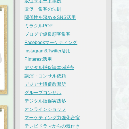
販促サポート事例
販促・集客の法則
関係性を深めるSNS活用
ミラクルPOP
ブログで優良顧客集客
Facebookマーケティング
Instagram&Twitter活用
Pinterest活用
デジタル販促読本G販売
講演・コンサル依頼
デジアナ販促教習所
グループコンサル
デジタル販促実践塾
オンラインショップ
マーケティング力強化合宿
テレビドラマからの気付き