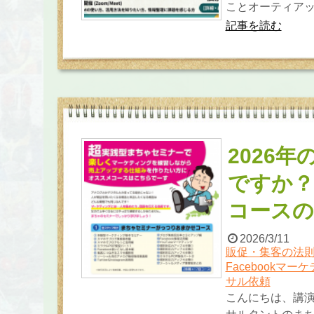
ことオーティアット
記事を読む
2026
ですか
コースの
2026/3/11
販促・集客の法
Facebookマー
サル依頼
こんにちは、講