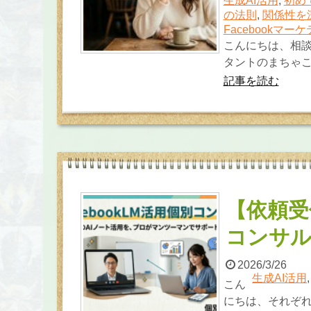
生成AI活用
,
初め
の法則
,
関係性を
Facebookマー
こんにちは、相談
タントのまちゃこ
記事を読む
【依頼受付
コンサ
2026/3/26
生成AI活用
こん
にちは、それぞれ