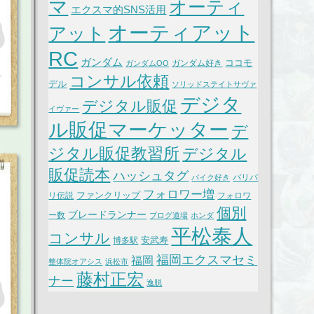
マ
オーティ
エクスマ的SNS活用
オーティアット
アット
RC
ガンダム
ココモ
ガンダム好き
ガンダムOO
コンサル依頼
デル
ソリッドステイトサヴァ
デジタ
デジタル販促
イヴァー
ル販促マーケッター
デ
ジタル販促教習所
デジタル
販促読本
ハッシュタグ
バリバ
バイク好き
フォロワー増
ファンクリップ
リ伝説
フォロワ
個別
ブレードランナー
ー数
ブログ道場
ホンダ
平松泰人
コンサル
安武寿
博多駅
福岡エクスマセミ
福岡
整体院オアシス
浜松市
藤村正宏
ナー
逸脱