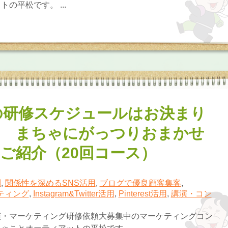
の平松です。 ...
年の研修スケジュールはお決まり
？ まちゃにがっつりおまかせ
ご紹介（20回コース）
則
,
関係性を深めるSNS活用
,
ブログで優良顧客集客
,
ケティング
,
Instagram&Twitter活用
,
Pinterest活用
,
講演・コン
演・マーケティング研修依頼大募集中のマーケティングコン