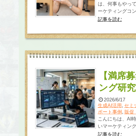
は、何事もやって
ーケティングコン
記事を読む
【満席募
ング研究
2026/6/17
生成AI活用
,
セミ
ポート事例
,
販促
こんにちは、AI
いマーケティング
記事を読む