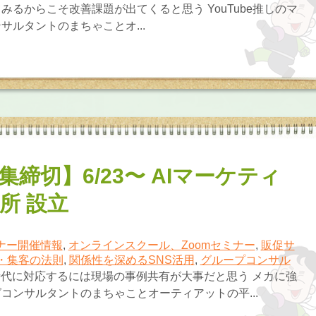
みるからこそ改善課題が出てくると思う YouTube推しのマ
サルタントのまちゃことオ...
集締切】6/23〜 AIマーケティ
所 設立
ナー開催情報
,
オンラインスクール、Zoomセミナー
,
販促サ
・集客の法則
,
関係性を深めるSNS活用
,
グループコンサル
時代に対応するには現場の事例共有が大事だと思う メカに強
コンサルタントのまちゃことオーティアットの平...