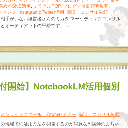
ての方へ
,
オンラインスクール、Zoomセミナー
,
販促・集客
深めるSNS活用
,
ミラクルPOP
,
ブログで優良顧客集客
,
ケティング
,
Instagram&Twitter活用
,
講演・コンサル依頼
相手がいない経営者さんのミカタ マーケティングコンサル
とオーティアットの平松です。 ...
開始】NotebookLM活用個別
ル
,
オンラインスクール、Zoomセミナー
,
講演・コンサル依頼
の現場での活用方法を開発するのが得意なAI講師のまちゃ