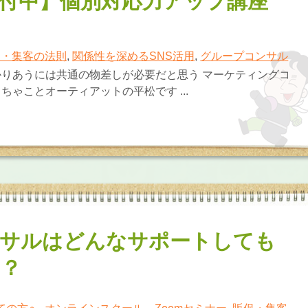
付中】個別対応力アップ講座
促・集客の法則
,
関係性を深めるSNS活用
,
グループコンサル
りあうには共通の物差しが必要だと思う マーケティングコ
ちゃことオーティアットの平松です ...
サルはどんなサポートしても
？