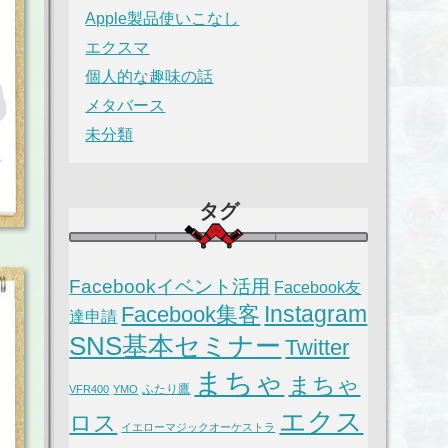
Apple製品使いこなし
エクスマ
個人的な趣味の話
メタバース
未分類
タグ
Facebookイベント活用
Facebook友
Instagram
Facebook集客
達申請
SNS基本セミナー
Twitter
まちゃ
まちゃ
ふたり鷹
VFR400
YMO
エクス
ロス
イエローマジックオーケストラ