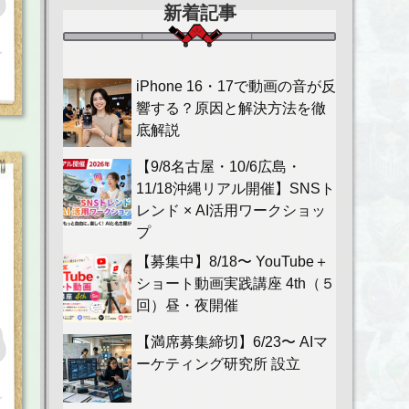
新着記事
iPhone 16・17で動画の音が反
響する？原因と解決方法を徹
底解説
【9/8名古屋・10/6広島・
11/18沖縄リアル開催】SNSト
レンド × AI活用ワークショッ
プ
【募集中】8/18〜 YouTube＋
ショート動画実践講座 4th（５
回）昼・夜開催
【満席募集締切】6/23〜 AIマ
ーケティング研究所 設立