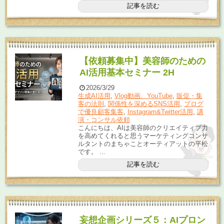
記事を読む
【依頼募集中】美容師のための
AI活用基本セミナー 2H
2026/3/29
生成AI活用
,
Vlog動画、YouTube
,
販促・集
客の法則
,
関係性を深めるSNS活用
,
ブログ
で優良顧客集客
,
Instagram&Twitter活用
,
講
演・コンサル依頼
こんにちは、AIは美容師のクリエイティブ力
を高めてくれると思うマーケティングコンサ
ルタントのまちゃことオーティアットの平松
です。 ...
記事を読む
妄想企画シリーズ５：AIプロン