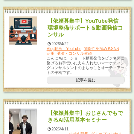
【依頼募集中】YouTube発信
環境整備サポート＆動画発信コ
ンサル
2026/4/22
Vlog動画、YouTube
,
関係性を深めるSNS
活用
,
講演・コンサル依頼
こんにちは、ショート動画発信をビジネスに
繋げるお手伝いに力を入れたいマーケティン
グコンサルタントのまちゃことオーティアッ
トの平松です...
記事を読む
【依頼募集中】おじさんでもで
きるAI活用基本セミナー
2026/4/11
生成AI活用
,
グループコンサル