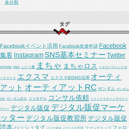
未分類
タグ
Facebook
Facebookイベント活用
Facebook友達申請
SNS基本セミナー
Instagram
集客
Twitter
まちゃ
まちゃロス
ふたり鷹
VFR400
YMO
イエローマジックオ
エクスマ
オーティ
エクスマ的SNS活用
ーケストラ
オーティアットRC
アット
ガンダム
ガンダム
コンサル依頼
ココモデル
ガンダム好き
OO
ソリッドステイトサヴァイ
デジタル販促マーケ
デジタル販促
ヴァー
ッター
デジタル販促教習所
デジタル販促
読本
ハッシュタグ
フォロ
ファンクリップ
バリバリ伝説
バイク好き