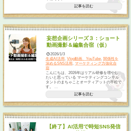
記事を読む
妄想企画シリーズ３：ショート
動画撮影＆編集合宿（仮）
2026/1/3
生成AI活用
,
Vlog動画、YouTube
,
関係性を
深めるSNS活用
,
マーケティング力強化合
宿
こんにちは、2026年はリアル研修を増やし
たいと思っている マーケティングコンサル
タントのまちゃことオーティアットの平松で
す。 ...
記事を読む
【終了】AI活用で時短SNS発信