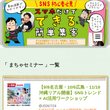
「 まちゃセミナー 」一覧
【9/8名古屋・10/6広島・11/18
沖縄リアル開催】SNSトレンド
× AI活用ワークショップ
2026/7/24
生成AI活用
,
セミナー開催情報
,
Vlog動画、