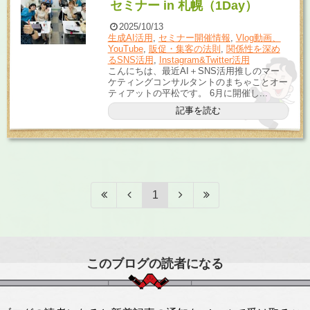
セミナー in 札幌（1Day）
2025/10/13
生成AI活用
,
セミナー開催情報
,
Vlog動画、
YouTube
,
販促・集客の法則
,
関係性を深め
るSNS活用
,
Instagram&Twitter活用
こんにちは、最近AI＋SNS活用推しのマー
ケティングコンサルタントのまちゃことオー
ティアットの平松です。 6月に開催し...
記事を読む
1
このブログの読者になる