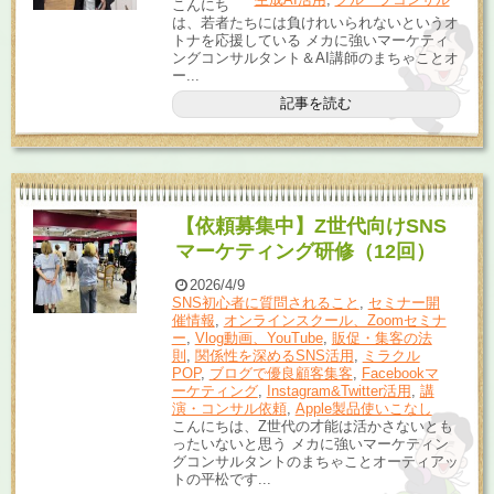
こんにち
は、若者たちには負けれいられないというオ
トナを応援している メカに強いマーケティ
ングコンサルタント＆AI講師のまちゃことオ
ー...
記事を読む
【依頼募集中】Z世代向けSNS
マーケティング研修（12回）
2026/4/9
SNS初心者に質問されること
,
セミナー開
催情報
,
オンラインスクール、Zoomセミナ
ー
,
Vlog動画、YouTube
,
販促・集客の法
則
,
関係性を深めるSNS活用
,
ミラクル
POP
,
ブログで優良顧客集客
,
Facebookマ
ーケティング
,
Instagram&Twitter活用
,
講
演・コンサル依頼
,
Apple製品使いこなし
こんにちは、Z世代の才能は活かさないとも
ったいないと思う メカに強いマーケティン
グコンサルタントのまちゃことオーティアッ
トの平松です...