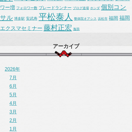
個別コン
ワー増
ブレードランナー
フォロワー数
ブログ道場
ホンダ
平松泰人
サル
福岡
福岡
安武寿
博多駅
整体院オアシス
浜松市
藤村正宏
エクスマセミナー
逸脱
アーカイブ
2026年
7月
6月
5月
4月
3月
2月
1月