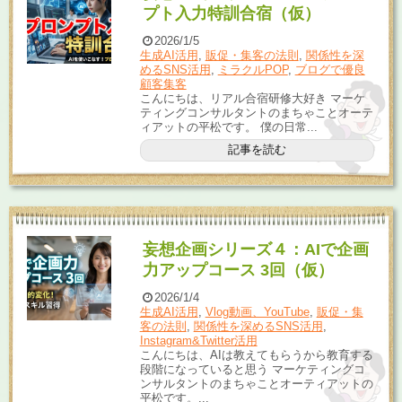
プト入力特訓合宿（仮）
2026/1/5
生成AI活用
,
販促・集客の法則
,
関係性を深
めるSNS活用
,
ミラクルPOP
,
ブログで優良
顧客集客
こんにちは、リアル合宿研修大好き マーケ
ティングコンサルタントのまちゃことオーテ
ィアットの平松です。 僕の日常...
記事を読む
妄想企画シリーズ４：AIで企画
力アップコース 3回（仮）
2026/1/4
生成AI活用
,
Vlog動画、YouTube
,
販促・集
客の法則
,
関係性を深めるSNS活用
,
Instagram&Twitter活用
こんにちは、AIは教えてもらうから教育する
段階になっていると思う マーケティングコ
ンサルタントのまちゃことオーティアットの
平松です。...