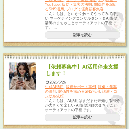
YouTube
,
販促・集客の法則
,
関係性を深め
るSNS活用
,
ブログで優良顧客集客
こんにちは、とにかく触ってやってみてほし
い マーケティングコンサルタント＆AI販促
講師のまちゃことオーティアットの平松で
す。 ...
記事を読む
【依頼募集中】AI活用伴走支援
します！
2026/5/26
生成AI活用
,
販促サポート事例
,
販促・集客
の法則
,
関係性を深めるSNS活用
,
講演・コ
ンサル依頼
こんにちは、AI活用はまだまだ未知なる部分
が大きくて楽しい AI販促講師のまちゃこと
オーティアットの平松です。 ...
記事を読む