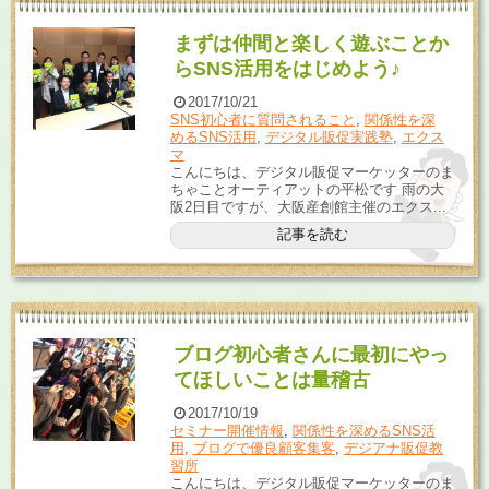
まずは仲間と楽しく遊ぶことか
らSNS活用をはじめよう♪
2017/10/21
SNS初心者に質問されること
,
関係性を深
めるSNS活用
,
デジタル販促実践塾
,
エクス
マ
こんにちは、デジタル販促マーケッターのま
ちゃことオーティアットの平松です 雨の大
阪2日目ですが、大阪産創館主催のエクス...
記事を読む
ブログ初心者さんに最初にやっ
てほしいことは量稽古
2017/10/19
セミナー開催情報
,
関係性を深めるSNS活
用
,
ブログで優良顧客集客
,
デジアナ販促教
習所
こんにちは、デジタル販促マーケッターのま