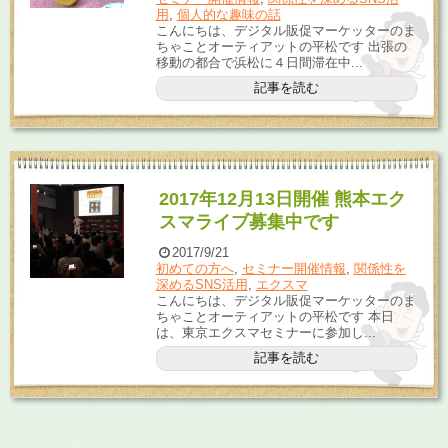
用
,
個人的な趣味の話
こんにちは、デジタル販促マーケッターのま
ちゃことオーティアットの平松です 出張の
移動の都合で浜松に４日間滞在中...
記事を読む
2017年12月13日開催 熊本エク
スマライブ募集中です
2017/9/21
初めての方へ
,
セミナー開催情報
,
関係性を
深めるSNS活用
,
エクスマ
こんにちは、デジタル販促マーケッターのま
ちゃことオーティアットの平松です 本日
は、東京エクスマセミナーに参加し...
記事を読む