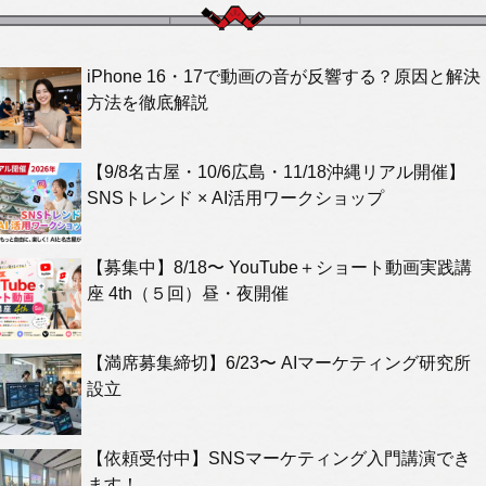
iPhone 16・17で動画の音が反響する？原因と解決
方法を徹底解説
【9/8名古屋・10/6広島・11/18沖縄リアル開催】
SNSトレンド × AI活用ワークショップ
【募集中】8/18〜 YouTube＋ショート動画実践講
座 4th（５回）昼・夜開催
【満席募集締切】6/23〜 AIマーケティング研究所
設立
【依頼受付中】SNSマーケティング入門講演でき
ます！