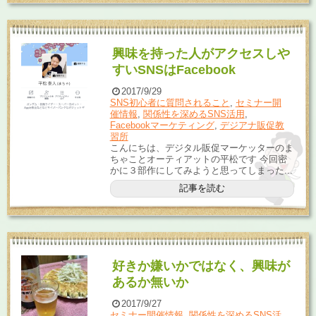
興味を持った人がアクセスしや
すいSNSはFacebook
2017/9/29
SNS初心者に質問されること
,
セミナー開
催情報
,
関係性を深めるSNS活用
,
Facebookマーケティング
,
デジアナ販促教
習所
こんにちは、デジタル販促マーケッターのま
ちゃことオーティアットの平松です 今回密
かに３部作にしてみようと思ってしまった...
記事を読む
好きか嫌いかではなく、興味が
あるか無いか
2017/9/27
セミナー開催情報
,
関係性を深めるSNS活