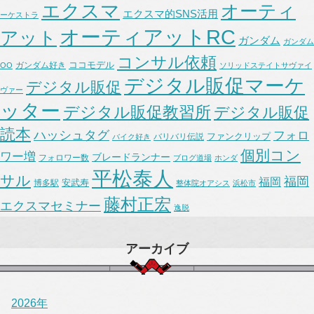
エクスマ
オーティ
エクスマ的SNS活用
ーケストラ
オーティアットRC
アット
ガンダム
ガンダム
コンサル依頼
ココモデル
ガンダム好き
OO
ソリッドステイトサヴァイ
デジタル販促マーケ
デジタル販促
ヴァー
ッター
デジタル販促教習所
デジタル販促
読本
ハッシュタグ
フォロ
ファンクリップ
バリバリ伝説
バイク好き
個別コン
ワー増
ブレードランナー
フォロワー数
ブログ道場
ホンダ
平松泰人
サル
福岡
福岡
安武寿
博多駅
整体院オアシス
浜松市
藤村正宏
エクスマセミナー
逸脱
アーカイブ
2026年