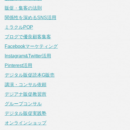
販促・集客の法則
関係性を深めるSNS活用
ミラクルPOP
ブログで優良顧客集客
Facebookマーケティング
Instagram&Twitter活用
Pinterest活用
デジタル販促読本G販売
講演・コンサル依頼
デジアナ販促教習所
グループコンサル
デジタル販促実践塾
オンラインショップ