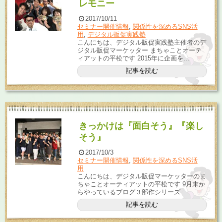
レモニー
2017/10/11
セミナー開催情報
,
関係性を深めるSNS活
用
,
デジタル販促実践塾
こんにちは、デジタル販促実践塾主催者のデ
ジタル販促マーケッター まちゃことオーテ
ィアットの平松です 2015年に企画を...
記事を読む
きっかけは『面白そう』『楽し
そう』
2017/10/3
セミナー開催情報
,
関係性を深めるSNS活
用
こんにちは、デジタル販促マーケッターのま
ちゃことオーティアットの平松です 9月末か
らやっているブログ３部作シリーズ ...
記事を読む