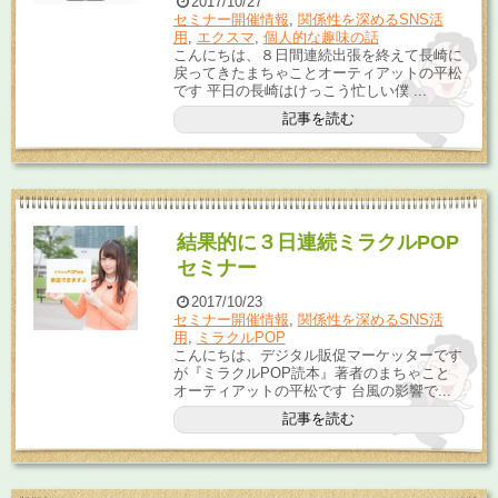
2017/10/27
セミナー開催情報
,
関係性を深めるSNS活
用
,
エクスマ
,
個人的な趣味の話
こんにちは、８日間連続出張を終えて長崎に
戻ってきたまちゃことオーティアットの平松
です 平日の長崎はけっこう忙しい僕 ...
記事を読む
結果的に３日連続ミラクルPOP
セミナー
2017/10/23
セミナー開催情報
,
関係性を深めるSNS活
用
,
ミラクルPOP
こんにちは、デジタル販促マーケッターです
が『ミラクルPOP読本』著者のまちゃこと
オーティアットの平松です 台風の影響で...
記事を読む