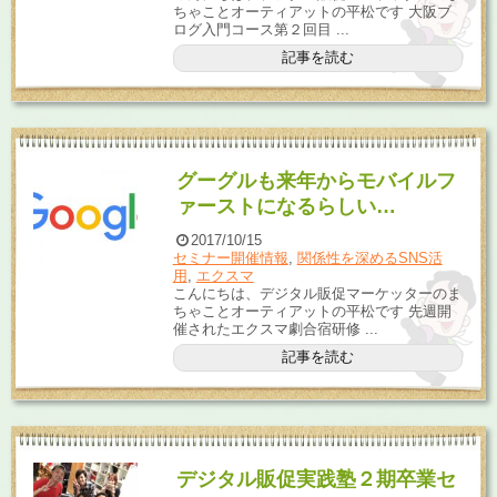
ちゃことオーティアットの平松です 大阪ブ
ログ入門コース第２回目 ...
記事を読む
グーグルも来年からモバイルフ
ァーストになるらしい…
2017/10/15
セミナー開催情報
,
関係性を深めるSNS活
用
,
エクスマ
こんにちは、デジタル販促マーケッターのま
ちゃことオーティアットの平松です 先週開
催されたエクスマ劇合宿研修 ...
記事を読む
デジタル販促実践塾２期卒業セ