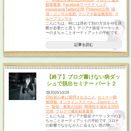
顧客集客
,
Facebookマーケティング
,
Instagram&Twitter活用
,
Pinterest活用
,
講
演・コンサル依頼
,
デジアナ販促教習所
,
グ
ループコンサル
こんにちは、時には諦めて別の方法をやる決
断が必要だと思う デジアナ販促マーケッタ
ーのまちゃことオーティアットの平松です
...
記事を読む
【終了】ブログ書けない病ダッ
シュで脱出セミナー パート２
2020/10/29
SNS初心者に質問されること
,
セミナー開
催情報
,
オンラインスクール、Zoomセミナ
ー
,
販促・集客の法則
,
関係性を深めるSNS
活用
,
ブログで優良顧客集客
こんにちは、デジアナ販促マーケッターのま
ちゃことオーティアットの平松です コロナ
の影響でなかなか人に会えない世の中...