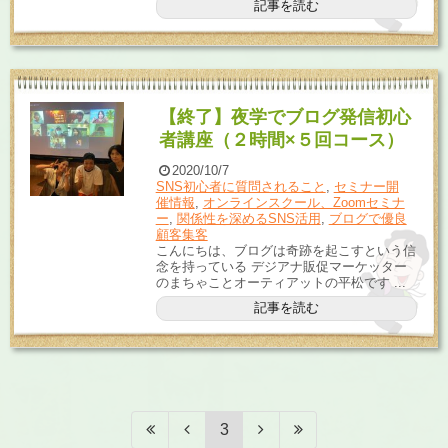
記事を読む
【終了】夜学でブログ発信初心
者講座（２時間×５回コース）
2020/10/7
SNS初心者に質問されること
,
セミナー開
催情報
,
オンラインスクール、Zoomセミナ
ー
,
関係性を深めるSNS活用
,
ブログで優良
顧客集客
こんにちは、ブログは奇跡を起こすという信
念を持っている デジアナ販促マーケッター
のまちゃことオーティアットの平松です ...
記事を読む
3