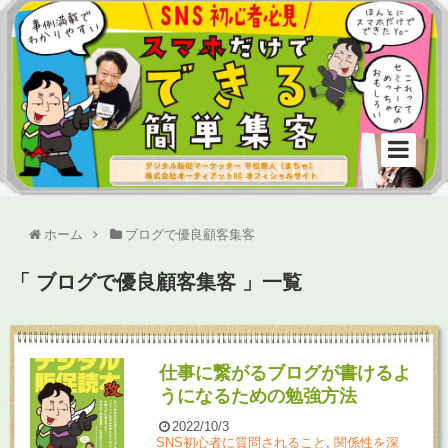
ホーム
ブログで優良顧客集客
「 ブログで優良顧客集客 」一覧
仕事に繋がるブログが書けるよ
うになるための勉強方法
2022/10/3
SNS初心者に質問されること
,
関係性を深