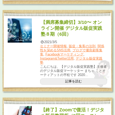
【満席募集締切】3/10〜 オン
ライン開催 デジタル販促実践
塾８期（6回）
2021/3/5
セミナー開催情報
,
販促・集客の法則
,
関係
性を深めるSNS活用
,
ブログで優良顧客集
客
,
Facebookマーケティング
,
Instagram&Twitter活用
,
デジタル販促実践
塾
こんにちは、【デジタル販促実践塾】主催者
のデジタル販促マーケッター まちゃ ことオ
ーティアットの平松です 2020...
記事を読む
【終了】Zoomで復活！デジタ