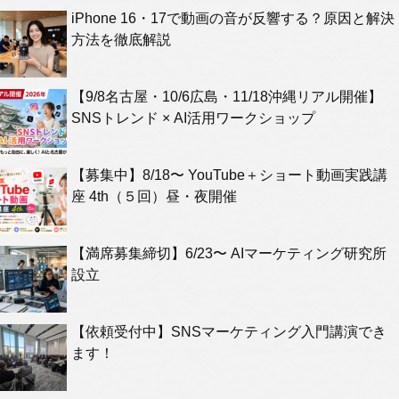
iPhone 16・17で動画の音が反響する？原因と解決
方法を徹底解説
【9/8名古屋・10/6広島・11/18沖縄リアル開催】
SNSトレンド × AI活用ワークショップ
【募集中】8/18〜 YouTube＋ショート動画実践講
座 4th（５回）昼・夜開催
【満席募集締切】6/23〜 AIマーケティング研究所
設立
【依頼受付中】SNSマーケティング入門講演でき
ます！