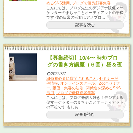
めるSNS活用
,
ブログで優良顧客集客
こんにちは、ブログ先生のデジアナ販促マー
ケッターのまちゃことオーティアットの平松
です 僕の日常の活動はアメブロ...
記事を読む
【募集締切】10/4〜 時短ブロ
グの書き方講座（６回）昼＆夜
2022/8/7
SNS初心者に質問されること
,
セミナー開
催情報
,
オンラインスクール、Zoomセミナ
ー
,
販促・集客の法則
,
関係性を深めるSNS
活用
,
ブログで優良顧客集客
こんにちは、ブログ発信大好き！デジアナ販
促マーケッターのまちゃことオーティアット
の平松です もしあ...
記事を読む