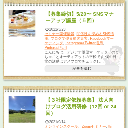
【募集締切】5/20〜 SNSマナ
ーアップ講座（５回）
2022/3/23
セミナー開催情報
,
関係性を深めるSNS活
用
,
ブログで優良顧客集客
,
Facebookマー
ケティング
,
Instagram&Twitter活用
,
Pinterest活用
こんにちは、デジアナ販促マーケッターのま
ちゃことオーティアットの平松です 僕の日
常の活動はアメブロでチェックし...
記事を読む
【３社限定依頼募集】 法人向
けブログ活用研修（12回 or 24
回）
2021/9/14
オンラインスクール、Zoomセミナー
,
販