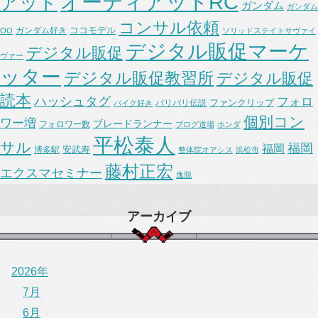
オーティアットRC
アット
ガンダム
ガンダム
コンサル依頼
ココモデル
ガンダム好き
OO
ソリッドステイトサヴァイ
デジタル販促マーケ
デジタル販促
ヴァー
ッター
デジタル販促教習所
デジタル販促
読本
ハッシュタグ
フォロ
ファンクリップ
バリバリ伝説
バイク好き
個別コン
ワー増
ブレードランナー
フォロワー数
ブログ道場
ホンダ
平松泰人
サル
福岡
福岡
安武寿
博多駅
整体院オアシス
浜松市
藤村正宏
エクスマセミナー
逸脱
アーカイブ
2026年
7月
6月