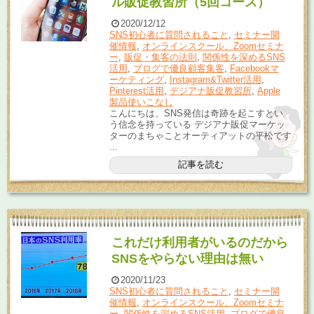
ル販促教習所（5回コース）
2020/12/12
SNS初心者に質問されること
,
セミナー開
催情報
,
オンラインスクール、Zoomセミナ
ー
,
販促・集客の法則
,
関係性を深めるSNS
活用
,
ブログで優良顧客集客
,
Facebookマ
ーケティング
,
Instagram&Twitter活用
,
Pinterest活用
,
デジアナ販促教習所
,
Apple
製品使いこなし
こんにちは、SNS発信は奇跡を起こすとい
う信念を持っている デジアナ販促マーケッ
ターのまちゃことオーティアットの平松です
...
記事を読む
これだけ利用者がいるのだから
SNSをやらない理由は無い
2020/11/23
SNS初心者に質問されること
,
セミナー開
催情報
,
オンラインスクール、Zoomセミナ
ー
,
関係性を深めるSNS活用
,
ブログで優良