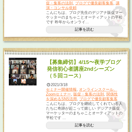
促・集客の法則
,
ブログで優良顧客集客
,
講
演・コンサル依頼
こんにちは、ブログ先生のデジアナ販促マー
ケッターのまちゃことオーティアットの平松
です 昨年からオンライ...
記事を読む
【募集締切】4/15〜夜学ブログ
発信初心者講座2ndシーズン
（５回コース）
2021/3/18
セミナー開催情報
,
オンラインスクール、
Zoomセミナー
,
販促・集客の法則
,
関係性
を深めるSNS活用
,
ブログで優良顧客集客
こんにちは、ブログを継続してくれている人
たちに奇跡が起こって嬉しい デジアナ販促
マーケッターのまちゃことオーティアットの
平松です ...
記事を読む