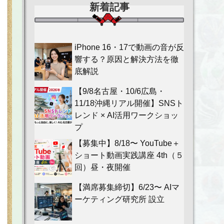
新着記事
iPhone 16・17で動画の音が反
響する？原因と解決方法を徹
底解説
【9/8名古屋・10/6広島・
11/18沖縄リアル開催】SNSト
レンド × AI活用ワークショッ
プ
【募集中】8/18〜 YouTube＋
ショート動画実践講座 4th（５
回）昼・夜開催
【満席募集締切】6/23〜 AIマ
ーケティング研究所 設立