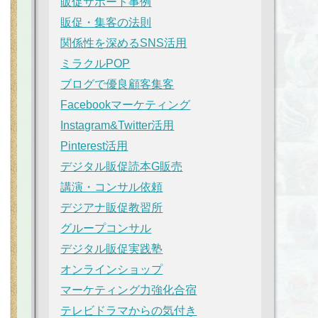
販促サポート事例
販促・集客の法則
関係性を深めるSNS活用
ミラクルPOP
ブログで優良顧客集客
Facebookマーケティング
Instagram&Twitter活用
Pinterest活用
デジタル販促読本G販売
講演・コンサル依頼
デジアナ販促教習所
グループコンサル
デジタル販促実践塾
オンラインショップ
マーケティング力強化合宿
テレビドラマからの気付き