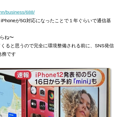
umn/business/688/
Phoneが5G対応になったことで１年ぐらいで通信基
からね〜
てくると思うので完全に環境整備される前に、SNS発信
急務です