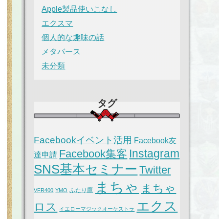
Apple製品使いこなし
エクスマ
個人的な趣味の話
メタバース
未分類
タグ
Facebookイベント活用
Facebook友
Instagram
Facebook集客
達申請
SNS基本セミナー
Twitter
まちゃ
まちゃ
ふたり鷹
VFR400
YMO
エクス
ロス
イエローマジックオーケストラ