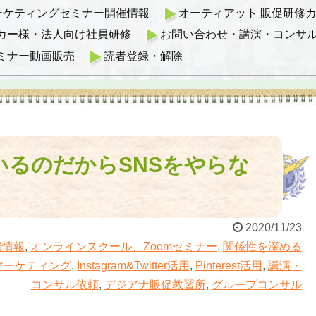
マーケティングセミナー開催情報
オーティアット 販促研修カリ
カー様・法人向け社員研修
お問い合わせ・講演・コンサ
ミナー動画販売
読者登録・解除
いるのだからSNSをやらな
2020/11/23
催情報
,
オンラインスクール、Zoomセミナー
,
関係性を深める
okマーケティング
,
Instagram&Twitter活用
,
Pinterest活用
,
講演・
コンサル依頼
,
デジアナ販促教習所
,
グループコンサル