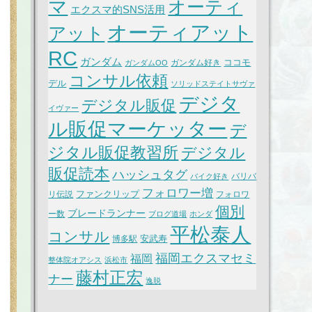
マ
オーティ
エクスマ的SNS活用
オーティアット
アット
RC
ガンダム
ココモ
ガンダム好き
ガンダムOO
コンサル依頼
デル
ソリッドステイトサヴァ
デジタ
デジタル販促
イヴァー
ル販促マーケッター
デ
ジタル販促教習所
デジタル
販促読本
ハッシュタグ
バリバ
バイク好き
フォロワー増
ファンクリップ
リ伝説
フォロワ
個別
ブレードランナー
ー数
ブログ道場
ホンダ
平松泰人
コンサル
安武寿
博多駅
福岡エクスマセミ
福岡
整体院オアシス
浜松市
藤村正宏
ナー
逸脱