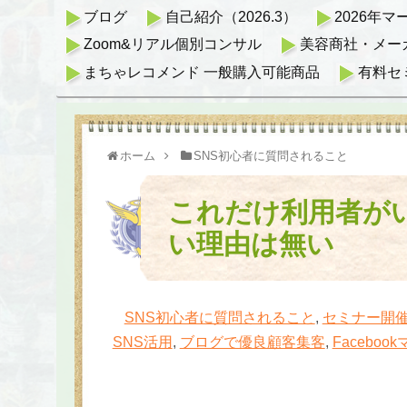
ブログ
自己紹介（2026.3）
2026年
Zoom&リアル個別コンサル
美容商社・メー
まちゃレコメンド 一般購入可能商品
有料セ
ホーム
SNS初心者に質問されること
これだけ利用者が
い理由は無い
SNS初心者に質問されること
,
セミナー開
SNS活用
,
ブログで優良顧客集客
,
Facebo