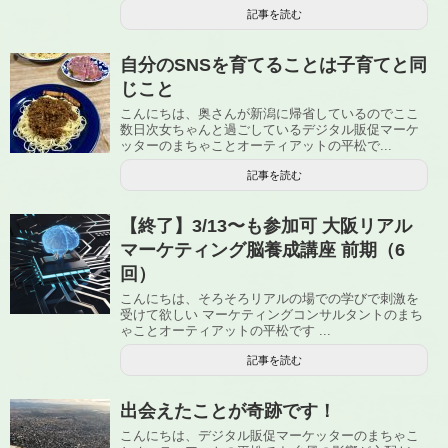
記事を読む
自分のSNSを育てることは子育てと同
じこと
こんにちは、奥さんが新潟に帰省しているのでここ
数日次女ちゃんと過ごしているデジタル販促マーケ
ッターのまちゃことオーティアットの平松で...
記事を読む
【終了】3/13〜も参加可 大阪リアル
マーケティング脳養成講座 前期（6
回）
こんにちは、そろそろリアルの場での学びで刺激を
受けて欲しい マーケティングコンサルタントのまち
ゃことオーティアットの平松です ...
記事を読む
出会えたことが奇跡です！
こんにちは、デジタル販促マーケッターのまちゃこ