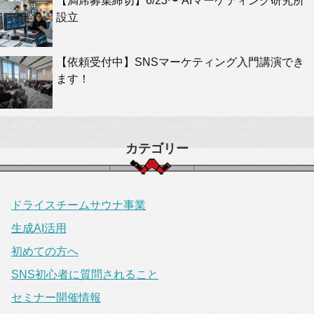
【満席募集締切】6/23〜 AIマーケティング研究所
設立
【依頼受付中】SNSマーケティング入門講演でき
ます！
カテゴリー
ドライスチームサウナ事業
生成AI活用
初めての方へ
SNS初心者に質問されること
セミナー開催情報