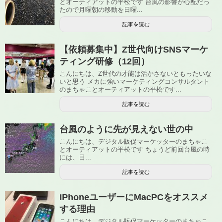
とオーティアットの平松です 台風の影響が心配だっ
たので月曜朝の移動を日曜...
記事を読む
【依頼募集中】Z世代向けSNSマーケ
ティング研修（12回）
こんにちは、Z世代の才能は活かさないともったいな
いと思う メカに強いマーケティングコンサルタント
のまちゃことオーティアットの平松です...
記事を読む
台風のように先が見えない世の中
こんにちは、デジタル販促マーケッターのまちゃこ
とオーティアットの平松です ちょうど前回台風の時
には、日...
記事を読む
iPhoneユーザーにMacPCをオススメ
する理由
こんにちは、デジタル販促マーケッターのまちゃこ