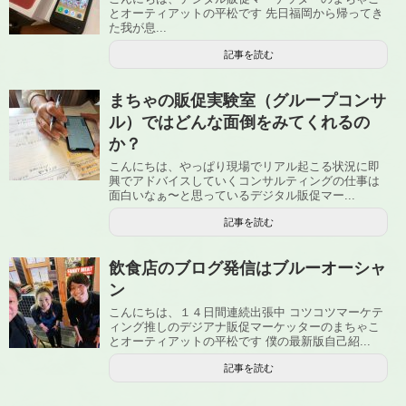
とオーティアットの平松です 先日福岡から帰ってき
た我が息...
記事を読む
まちゃの販促実験室（グループコンサ
ル）ではどんな面倒をみてくれるの
か？
こんにちは、やっぱり現場でリアル起こる状況に即
興でアドバイスしていくコンサルティングの仕事は
面白いなぁ〜と思っているデジタル販促マー...
記事を読む
飲食店のブログ発信はブルーオーシャ
ン
こんにちは、１４日間連続出張中 コツコツマーケテ
ィング推しのデジアナ販促マーケッターのまちゃこ
とオーティアットの平松です 僕の最新版自己紹...
記事を読む