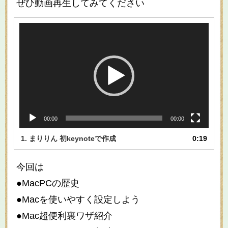
ぜひ動画再生してみてください
動
画
プ
レ
ー
ヤ
ー
00:00
00:00
1.
まりりん 初keynoteで作成
0:19
今回は
●MacPCの歴史
●Macを使いやすく設定しよう
●Mac超便利裏ワザ紹介