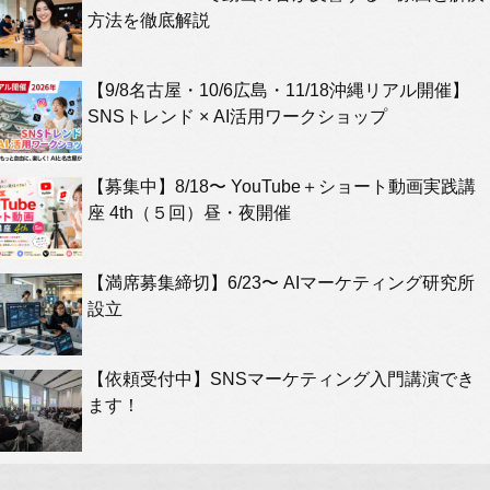
方法を徹底解説
【9/8名古屋・10/6広島・11/18沖縄リアル開催】
SNSトレンド × AI活用ワークショップ
【募集中】8/18〜 YouTube＋ショート動画実践講
座 4th（５回）昼・夜開催
【満席募集締切】6/23〜 AIマーケティング研究所
設立
【依頼受付中】SNSマーケティング入門講演でき
ます！