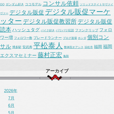
コンサル依頼
ココモデル
ガンダム好き
OO
ソリッドステイトサヴァイ
デジタル販促マーケ
デジタル販促
ヴァー
ッター
デジタル販促教習所
デジタル販促
読本
ハッシュタグ
フォロ
ファンクリップ
バリバリ伝説
バイク好き
個別コン
ワー増
ブレードランナー
フォロワー数
ブログ道場
ホンダ
平松泰人
サル
福岡
福岡
安武寿
博多駅
整体院オアシス
浜松市
藤村正宏
エクスマセミナー
逸脱
アーカイブ
2026年
7月
6月
5月