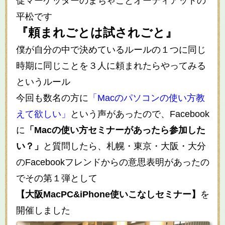
促マーケッターのまちゃことオーティアットの
平松です
『頼まれごとは試されごと』
僕が自分の中で決めているルールの１つに同じ
時期に同じことを３人に頼まれたらやってみる
というルール
今回も数名の方に
「
Mac
のパソコンの使い方教
えて欲しい」
という声があったので、Facebook
に
「Macの使い方セミナーがあったら参加した
い？」
と質問したら、札幌・東京・大阪・大分
のFacebookフレンドからの意思表明があったの
でその第１弾として
【大阪MacPC&iPhone使いこなしセミナー】
を
開催しました