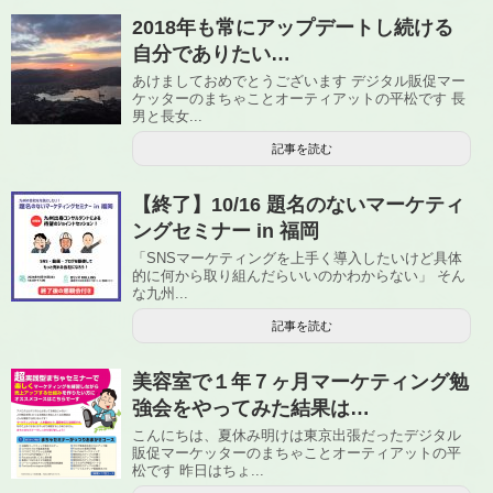
2018年も常にアップデートし続ける
自分でありたい…
あけましておめでとうございます デジタル販促マー
ケッターのまちゃことオーティアットの平松です 長
男と長女...
記事を読む
【終了】10/16 題名のないマーケティ
ングセミナー in 福岡
「SNSマーケティングを上手く導入したいけど具体
的に何から取り組んだらいいのかわからない」 そん
な九州...
記事を読む
美容室で１年７ヶ月マーケティング勉
強会をやってみた結果は…
こんにちは、夏休み明けは東京出張だったデジタル
販促マーケッターのまちゃことオーティアットの平
松です 昨日はちょ...