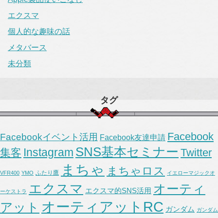
エクスマ
個人的な趣味の話
メタバース
未分類
タグ
Facebook
Facebookイベント活用
Facebook友達申請
SNS基本セミナー
Instagram
集客
Twitter
まちゃ
まちゃロス
ふたり鷹
VFR400
YMO
イエローマジックオ
エクスマ
オーティ
エクスマ的SNS活用
ーケストラ
オーティアットRC
アット
ガンダム
ガンダム