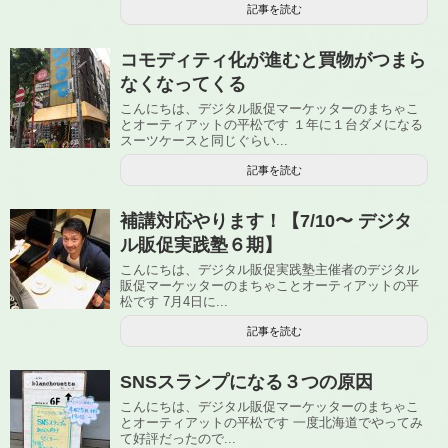
記事を読む
コモディティ化が進むと買物がつまら
なくなってくる
こんにちは、デジタル販促マーケッターのまちゃこ
とオーティアットの平松です １年に１台ダメになる
スーツケースと同じぐらい...
記事を読む
補講対応やります！【7/10〜 デジタ
ル販促実践塾６期】
こんにちは、デジタル販促実践塾主催者のデジタル
販促マーケッターのまちゃことオーティアットの平
松です 7月4日に...
記事を読む
SNSスランプになる３つの原因
こんにちは、デジタル販促マーケッターのまちゃこ
とオーティアットの平松です 一度北海道でやってみ
て好評だったので...