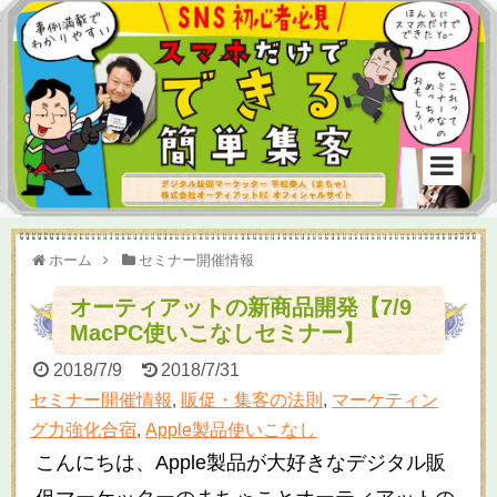
ホーム
セミナー開催情報
オーティアットの新商品開発【7/9
MacPC使いこなしセミナー】
2018/7/9
2018/7/31
セミナー開催情報
,
販促・集客の法則
,
マーケティン
グ力強化合宿
,
Apple製品使いこなし
こんにちは、Apple製品が大好きなデジタル販