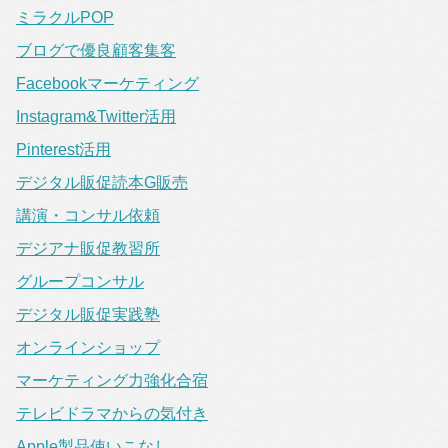
ミラクルPOP
ブログで優良顧客集客
Facebookマーケティング
Instagram&Twitter活用
Pinterest活用
デジタル販促読本G販売
講演・コンサル依頼
デジアナ販促教習所
グループコンサル
デジタル販促実践塾
オンラインショップ
マーケティング力強化合宿
テレビドラマからの気付き
Apple製品使いこなし