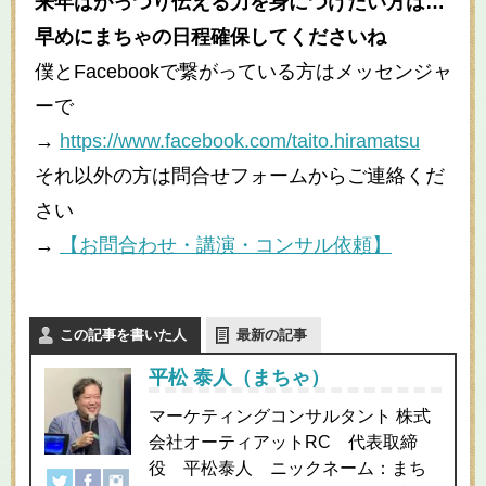
来年はがっつり伝える力を身につけたい方は
…
早めにまちゃの日程確保してくださいね
僕と
Facebook
で繋がっている方はメッセンジャ
ーで
→
https://www.facebook.com/taito.hiramatsu
それ以外の方は問合せフォームからご連絡くだ
さい
→
【お問合わせ・講演・コンサル依頼】
この記事を書いた人
最新の記事
平松 泰人（まちゃ）
マーケティングコンサルタント 株式
会社オーティアットRC 代表取締
役 平松泰人 ニックネーム：まち