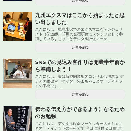
記事を読む
九州エクスマはここから始まったと思
い出しました
こんにちは、現在米沢でのエクスマエヴァンジェリ
スト（伝道師）17期の合宿研修にスタッフとして参
加しているまちゃことデジタル販促マーケ...
記事を読む
SNSでの見込み客作りは開業半年前か
ら準備しよう！
こんにちは、実は新規開業集客コンサルも得意な デ
ジアナ販促マーケッターのまちゃことオーティアッ
トの平松です ...
記事を読む
伝わる伝え方ができるようになるため
のお勉強
こんにちは、デジタル販促マーケッターのまちゃこ
とオーティアットの平松です 今日は連休２日目です