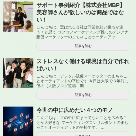
サポート事例紹介【株式会社MBP】
美容師さんが欲しいのは商品ではな
い！
こんにちは、選ばれる会社は同業他社と視点が違
う！と思う コツコツマーケティング推しのデジアナ
販促マーケッターのまちゃことオーティアッ...
記事を読む
ストレスなく働ける環境は自分で作れ
ばいい！
こんにちは、デジタル販促マーケッターのまちゃこ
とオーティアットの平松です 今日は大阪で３年前に
僕の【大阪ブログ道場１期...
記事を読む
今世の中に広めたい４つのモノ
こんにちは、世の中に広まってないことを広めるこ
とが大好きな マーケティングコンサルタントのまち
ゃことオーティアットの平松です。 ...