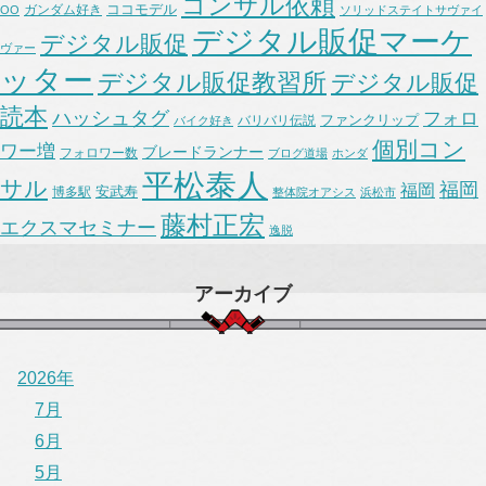
コンサル依頼
ココモデル
ガンダム好き
OO
ソリッドステイトサヴァイ
デジタル販促マーケ
デジタル販促
ヴァー
ッター
デジタル販促教習所
デジタル販促
読本
ハッシュタグ
フォロ
ファンクリップ
バリバリ伝説
バイク好き
個別コン
ワー増
ブレードランナー
フォロワー数
ブログ道場
ホンダ
平松泰人
サル
福岡
福岡
安武寿
博多駅
整体院オアシス
浜松市
藤村正宏
エクスマセミナー
逸脱
アーカイブ
2026年
7月
6月
5月