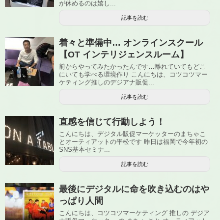
が休めるのは嬉し...
記事を読む
着々と準備中… オンラインスクール
【OT インテリジェンスルーム】
前からやってみたかったんです…離れていてもどこ
にいても学べる環境作り こんにちは、コツコツマー
ケティング推しのデジアナ販促...
記事を読む
直感を信じて行動しよう！
こんにちは、デジタル販促マーケッターのまちゃこ
とオーティアットの平松です 昨日は福岡で今年初の
SNS基本セミナ...
記事を読む
最後にデジタルに命を吹き込むのはや
っぱり人間
こんにちは、コツコツマーケティング 推しの デジア