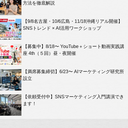
方法を徹底解説
【9/8名古屋・10/6広島・11/18沖縄リアル開催】
SNSトレンド × AI活用ワークショップ
【募集中】8/18〜 YouTube＋ショート動画実践講
座 4th（５回）昼・夜開催
【満席募集締切】6/23〜 AIマーケティング研究所
設立
【依頼受付中】SNSマーケティング入門講演でき
ます！