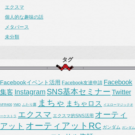
エクスマ
個人的な趣味の話
メタバース
未分類
タグ
Facebook
Facebookイベント活用
Facebook友達申請
SNS基本セミナー
Instagram
集客
Twitter
まちゃ
まちゃロス
ふたり鷹
VFR400
YMO
イエローマジックオ
エクスマ
オーティ
エクスマ的SNS活用
ーケストラ
オーティアットRC
アット
ガンダム
ガンダム