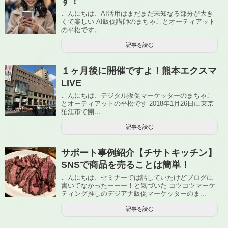
す！
こんにちは、AI活用はまだまだ未知なる部分が大き
くて楽しい AI販促講師のまちゃことオーティアット
の平松です。 ...
記事を読む
１ヶ月後に開催ですよ！熊本エクスマ
LIVE
こんにちは、デジタル販促マーケッターのまちゃこ
とオーティアットの平松です 2018年1月26日に東京
狛江市で開...
記事を読む
サポート事例紹介【チサトキッチン】
SNSで商品を売ることは簡単！
こんにちは、セミナーでは話していたけどブログに
書いてなかったーーー！と気づいた コツコツマーケ
ティング推しのデジアナ販促マーケッターのま...
記事を読む