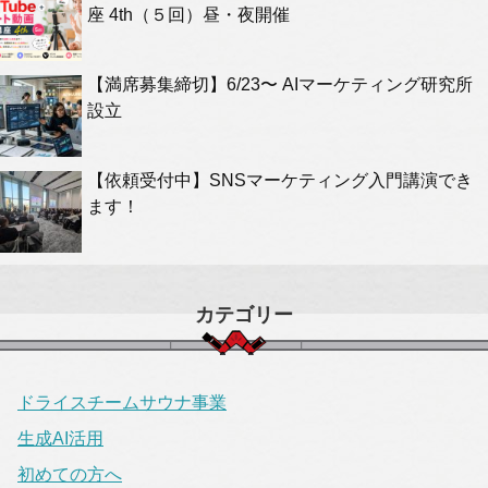
座 4th（５回）昼・夜開催
【満席募集締切】6/23〜 AIマーケティング研究所
設立
【依頼受付中】SNSマーケティング入門講演でき
ます！
カテゴリー
ドライスチームサウナ事業
生成AI活用
初めての方へ