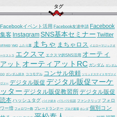
タグ
Facebook
Facebookイベント活用
Facebook友達申請
SNS基本セミナー
Instagram
集客
Twitter
まちゃ
まちゃロス
ふたり鷹
VFR400
YMO
イエローマジックオ
エクスマ
オーティ
エクスマ的SNS活用
ーケストラ
オーティアットRC
アット
ガンダム
ガンダム
コンサル依頼
ココモデル
ガンダム好き
OO
ソリッドステイトサヴァイ
デジタル販促マーケ
デジタル販促
ヴァー
ッター
デジタル販促教習所
デジタル販促
読本
ハッシュタグ
フォロ
ファンクリップ
バリバリ伝説
バイク好き
個別コン
ワー増
ブレードランナー
フォロワー数
ブログ道場
ホンダ
平松泰人