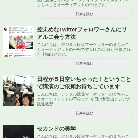
まちゃことオーティアットの平松です。...
記事を読む
控えめなTwitterフォロワーさんにリ
アルに会う方法
こんにちは、デジタル販促マーケッターのまちゃこ
とオーティアットの平松です 5月に2回目が開催され
た【福山デジア...
記事を読む
日程が５日空いちゃった！ということ
で講演のご依頼お待ちしています
こんにちは、デジタル販促マーケッターのまちゃこ
とオーティアットの平松です 今日は和歌山デジアナ
販促教習...
記事を読む
セカンドの美学
こんにちは、デジタル販促マーケッターのまちゃこ