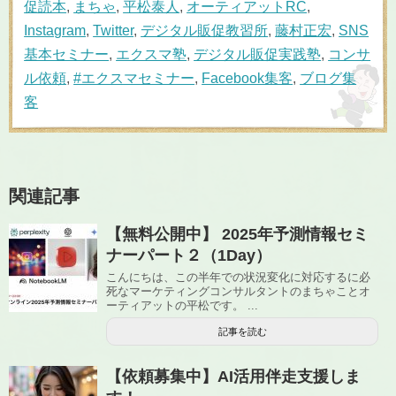
促読本
,
まちゃ
,
平松泰人
,
オーティアットRC
,
Instagram
,
Twitter
,
デジタル販促教習所
,
藤村正宏
,
SNS
基本セミナー
,
エクスマ塾
,
デジタル販促実践塾
,
コンサ
ル依頼
,
#エクスマセミナー
,
Facebook集客
,
ブログ集
客
関連記事
【無料公開中】 2025年予測情報セミ
ナーパート２（1Day）
こんにちは、この半年での状況変化に対応するに必
死なマーケティングコンサルタントのまちゃことオ
ーティアットの平松です。 ...
記事を読む
【依頼募集中】AI活用伴走支援しま