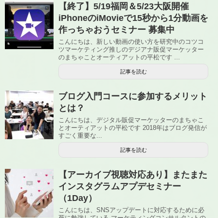
【終了】5/19福岡＆5/23大阪開催
iPhoneのiMovieで15秒から1分動画を
作っちゃおうセミナー 募集中
こんにちは、新しい動画の使い方を研究中のコツコ
ツマーケティング推しのデジアナ販促マーケッター
のまちゃことオーティアットの平松です ...
記事を読む
ブログ入門コースに参加するメリット
とは？
こんにちは、デジタル販促マーケッターのまちゃこ
とオーティアットの平松です 2018年はブログ発信が
すごく重要な...
記事を読む
【アーカイブ視聴対応あり】またまた
インスタグラムアプデセミナー
（1Day）
こんにちは、SNSアップデートに対応するために必
死に勉強している マーケティングコンサルタントの