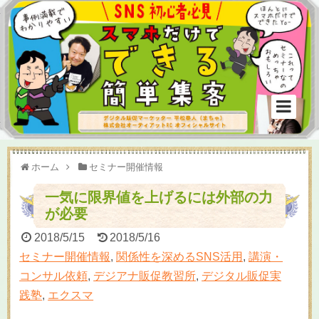
ホーム
セミナー開催情報
一気に限界値を上げるには外部の力
が必要
2018/5/15
2018/5/16
セミナー開催情報
,
関係性を深めるSNS活用
,
講演・
コンサル依頼
,
デジアナ販促教習所
,
デジタル販促実
践塾
,
エクスマ