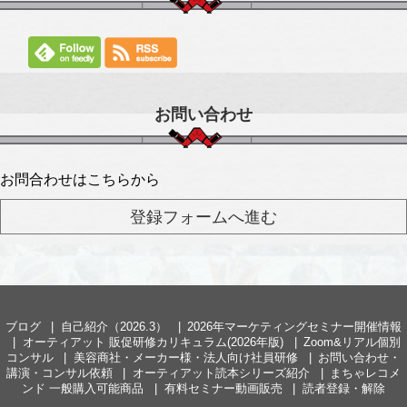
お問い合わせ
お問合わせはこちらから
ブログ
自己紹介（2026.3）
2026年マーケティングセミナー開催情報
オーティアット 販促研修カリキュラム(2026年版)
Zoom&リアル個別
コンサル
美容商社・メーカー様・法人向け社員研修
お問い合わせ・
講演・コンサル依頼
オーティアット読本シリーズ紹介
まちゃレコメ
ンド 一般購入可能商品
有料セミナー動画販売
読者登録・解除