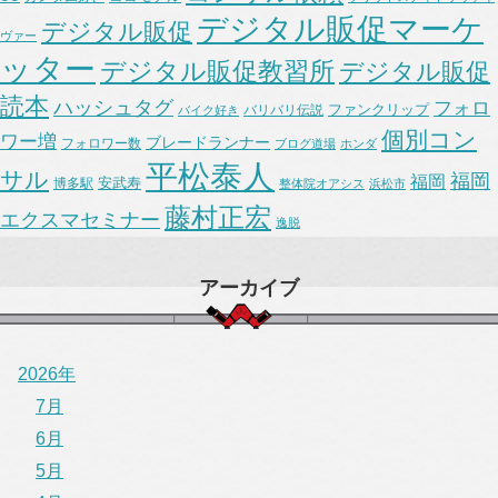
デジタル販促マーケ
デジタル販促
ヴァー
ッター
デジタル販促教習所
デジタル販促
読本
ハッシュタグ
フォロ
ファンクリップ
バリバリ伝説
バイク好き
個別コン
ワー増
ブレードランナー
フォロワー数
ブログ道場
ホンダ
平松泰人
サル
福岡
福岡
安武寿
博多駅
整体院オアシス
浜松市
藤村正宏
エクスマセミナー
逸脱
アーカイブ
2026年
7月
6月
5月