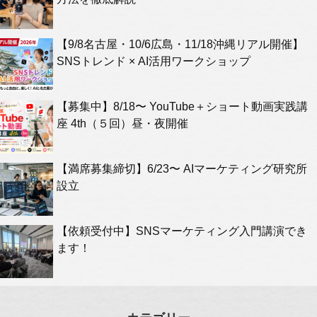
【9/8名古屋・10/6広島・11/18沖縄リアル開催】
SNSトレンド × AI活用ワークショップ
【募集中】8/18〜 YouTube＋ショート動画実践講
座 4th（５回）昼・夜開催
【満席募集締切】6/23〜 AIマーケティング研究所
設立
【依頼受付中】SNSマーケティング入門講演でき
ます！