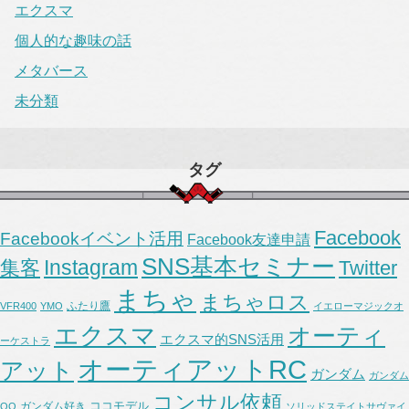
エクスマ
個人的な趣味の話
メタバース
未分類
タグ
Facebook
Facebookイベント活用
Facebook友達申請
SNS基本セミナー
Instagram
集客
Twitter
まちゃ
まちゃロス
ふたり鷹
VFR400
YMO
イエローマジックオ
エクスマ
オーティ
エクスマ的SNS活用
ーケストラ
オーティアットRC
アット
ガンダム
ガンダム
コンサル依頼
ココモデル
ガンダム好き
OO
ソリッドステイトサヴァイ