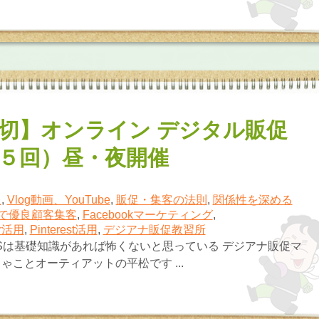
切】オンライン デジタル販促
５回）昼・夜開催
報
,
Vlog動画、YouTube
,
販促・集客の法則
,
関係性を深める
で優良顧客集客
,
Facebookマーケティング
,
er活用
,
Pinterest活用
,
デジアナ販促教習所
Sは基礎知識があれば怖くないと思っている デジアナ販促マ
ゃことオーティアットの平松です ...