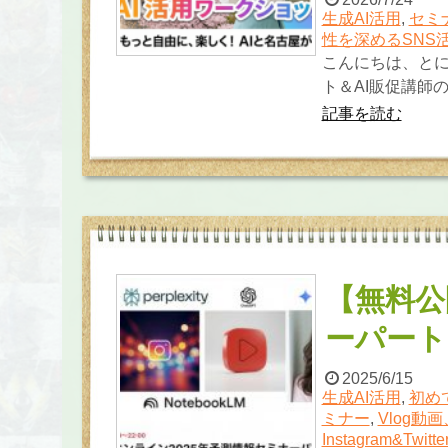
生成AI活用
,
セミ
性を深めるSNS
こんにちは、とに
ト＆AI販促講師の
記事を読む
【無料公
ーパート
2025/6/15
生成AI活用
,
初め
ミナー
,
Vlog動画
Instagram&Twitt