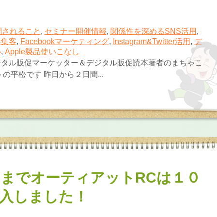
問されること
,
セミナー開催情報
,
関係性を深めるSNS活用
,
客集客
,
Facebookマーケティング
,
Instagram&Twitter活用
,
デ
塾
,
Apple製品使いこなし
ジタル販促マーケッター＆デジタル販促読本著者のまちゃこ
の平松です 昨日から２日間...
までオーティアットRCは１０
入しました！