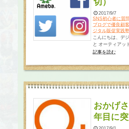
切）
2017/9/7
SNS初心者に質
ブログで優良顧
ジタル販促実践
こんにちは、デ
と オーティアット
記事を読む
おかげさ
年目に突
2017/9/1