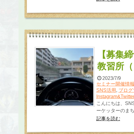
【募集締
教習所（
2023/7/9
セミナー開催情
SNS活用
,
ブログ
Instagram&Twitt
こんにちは、SN
ーケッターのまち
記事を読む