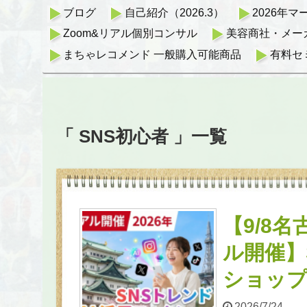
ブログ
自己紹介（2026.3）
2026年
Zoom&リアル個別コンサル
美容商社・メー
まちゃレコメンド 一般購入可能商品
有料セ
「 SNS初心者 」一覧
【9/8名
ル開催】
ショッ
2026/7/24