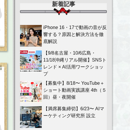
新着記事
iPhone 16・17で動画の音が反
響する？原因と解決方法を徹
底解説
【9/8名古屋・10/6広島・
11/18沖縄リアル開催】SNSト
レンド × AI活用ワークショッ
プ
【募集中】8/18〜 YouTube＋
ショート動画実践講座 4th（５
回）昼・夜開催
【満席募集締切】6/23〜 AIマ
ーケティング研究所 設立