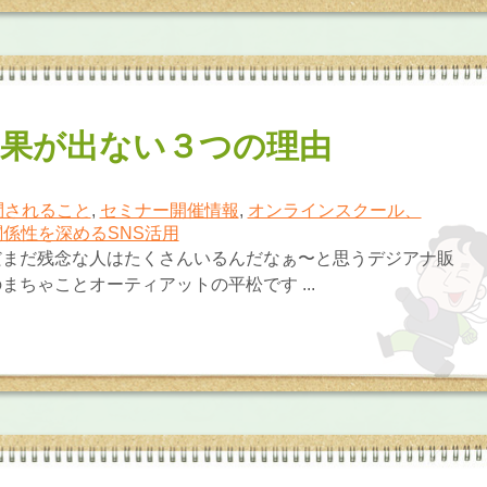
成果が出ない３つの理由
問されること
,
セミナー開催情報
,
オンラインスクール、
関係性を深めるSNS活用
だまだ残念な人はたくさんいるんだなぁ〜と思うデジアナ販
まちゃことオーティアットの平松です ...