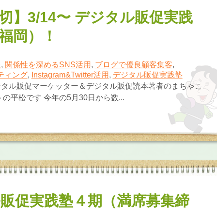
切】3/14〜 デジタル販促実践
福岡）！
報
,
関係性を深めるSNS活用
,
ブログで優良顧客集客
,
ケティング
,
Instagram&Twitter活用
,
デジタル販促実践塾
ジタル販促マーケッター＆デジタル販促読本著者のまちゃこ
の平松です 今年の5月30日から数...
販促実践塾４期（満席募集締