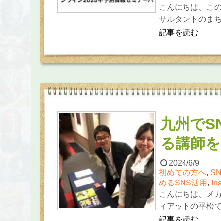
こんにちは、こ
サルタントのまち
記事を読む
九州でS
る講師を
2024/6/9
初めての方へ
,
S
めるSNS活用
,
In
こんにちは、メ
ィアットの平松です
記事を読む