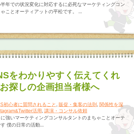
の半年での状況変化に対応するに必死なマーケティングコン
ゃことオーティアットの平松です。 ...
NSをわかりやすく伝えてくれ
お探しの企画担当者様へ
NS初心者に質問されること
,
販促・集客の法則
,
関係性を深
stagram&Twitter活用
,
講演・コンサル依頼
カに強いマーケティングコンサルタントのまちゃことオーテ
 僕の日常の活動...