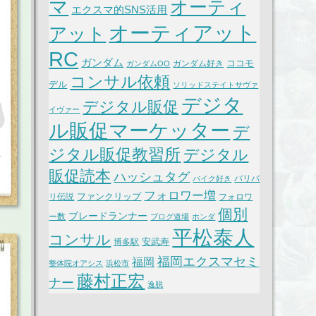
マ
オーティ
エクスマ的SNS活用
オーティアット
アット
RC
ガンダム
ココモ
ガンダム好き
ガンダムOO
コンサル依頼
デル
ソリッドステイトサヴァ
デジタ
デジタル販促
イヴァー
ル販促マーケッター
デ
ジタル販促教習所
デジタル
販促読本
ハッシュタグ
バリバ
バイク好き
フォロワー増
ファンクリップ
リ伝説
フォロワ
個別
ブレードランナー
ー数
ブログ道場
ホンダ
平松泰人
コンサル
安武寿
博多駅
福岡エクスマセミ
福岡
整体院オアシス
浜松市
藤村正宏
ナー
逸脱