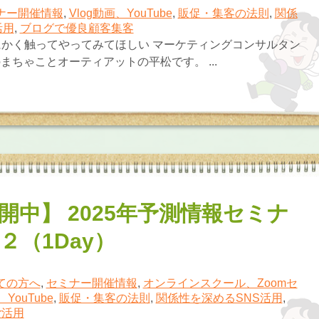
ナー開催情報
,
Vlog動画、YouTube
,
販促・集客の法則
,
関係
活用
,
ブログで優良顧客集客
かく触ってやってみてほしい マーケティングコンサルタン
まちゃことオーティアットの平松です。 ...
開中】 2025年予測情報セミナ
２（1Day）
ての方へ
,
セミナー開催情報
,
オンラインスクール、Zoomセ
、YouTube
,
販促・集客の法則
,
関係性を深めるSNS活用
,
er活用