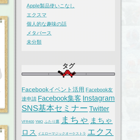
Apple製品使いこなし
エクスマ
個人的な趣味の話
メタバース
未分類
タグ
Facebookイベント活用
Facebook友
Instagram
Facebook集客
達申請
SNS基本セミナー
Twitter
まちゃ
まちゃ
ふたり鷹
VFR400
YMO
エクス
ロス
イエローマジックオーケストラ