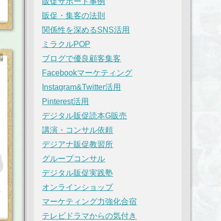
販促サポート事例
販促・集客の法則
関係性を深めるSNS活用
ミラクルPOP
ブログで優良顧客集客
Facebookマーケティング
Instagram&Twitter活用
Pinterest活用
デジタル販促読本G販売
講演・コンサル依頼
デジアナ販促教習所
グループコンサル
デジタル販促実践塾
オンラインショップ
マーケティング力強化合宿
テレビドラマからの気付き