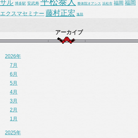
平松泰人
サル
福岡
福岡
安武寿
博多駅
整体院オアシス
浜松市
藤村正宏
エクスマセミナー
逸脱
アーカイブ
2026年
7月
6月
5月
4月
3月
2月
1月
2025年