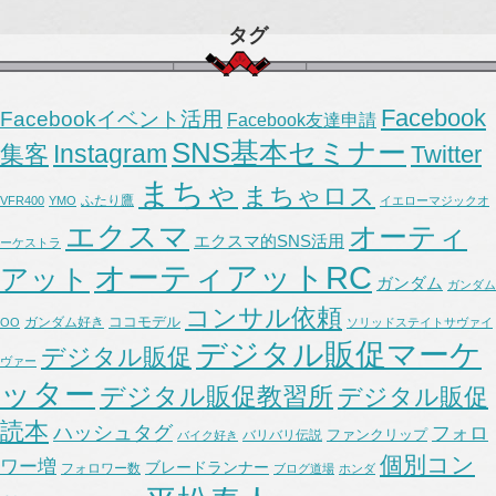
タグ
Facebook
Facebookイベント活用
Facebook友達申請
SNS基本セミナー
Instagram
集客
Twitter
まちゃ
まちゃロス
ふたり鷹
VFR400
YMO
イエローマジックオ
エクスマ
オーティ
エクスマ的SNS活用
ーケストラ
オーティアットRC
アット
ガンダム
ガンダム
コンサル依頼
ココモデル
ガンダム好き
OO
ソリッドステイトサヴァイ
デジタル販促マーケ
デジタル販促
ヴァー
ッター
デジタル販促教習所
デジタル販促
読本
ハッシュタグ
フォロ
ファンクリップ
バリバリ伝説
バイク好き
個別コン
ワー増
ブレードランナー
フォロワー数
ブログ道場
ホンダ