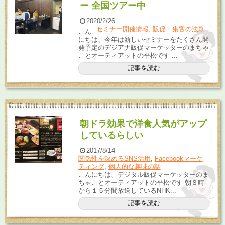
ー 全国ツアー中
2020/2/26
セミナー開催情報
,
販促・集客の法則
こん
にちは、今年は新しいセミナーをたくさん開
発予定のデジアナ販促マーケッターのまちゃ
ことオーティアットの平松です ...
記事を読む
朝ドラ効果で洋食人気がアップ
しているらしい
2017/8/14
関係性を深めるSNS活用
,
Facebookマーケ
ティング
,
個人的な趣味の話
こんにちは、デジタル販促マーケッターのま
ちゃことオーティアットの平松です 朝８時
から１５分間放送しているNHK...
記事を読む