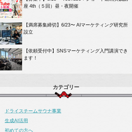
座 4th（５回）昼・夜開催
【満席募集締切】6/23〜 AIマーケティング研究所
設立
【依頼受付中】SNSマーケティング入門講演でき
ます！
カテゴリー
ドライスチームサウナ事業
生成AI活用
初めての方へ