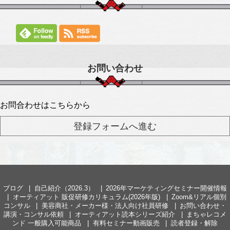
お問い合わせ
お問合わせはこちらから
ブログ
自己紹介（2026.3）
2026年マーケティングセミナー開催情報
オーティアット 販促研修カリキュラム(2026年版)
Zoom&リアル個別
コンサル
美容商社・メーカー様・法人向け社員研修
お問い合わせ・
講演・コンサル依頼
オーティアット読本シリーズ紹介
まちゃレコメ
ンド 一般購入可能商品
有料セミナー動画販売
読者登録・解除