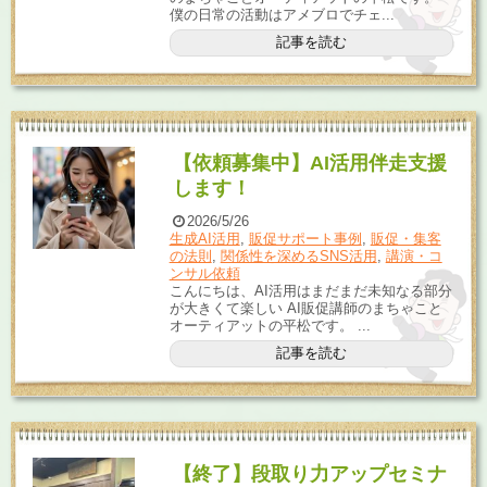
僕の日常の活動はアメブロでチェ...
記事を読む
【依頼募集中】AI活用伴走支援
します！
2026/5/26
生成AI活用
,
販促サポート事例
,
販促・集客
の法則
,
関係性を深めるSNS活用
,
講演・コ
ンサル依頼
こんにちは、AI活用はまだまだ未知なる部分
が大きくて楽しい AI販促講師のまちゃこと
オーティアットの平松です。 ...
記事を読む
【終了】段取り力アップセミナ