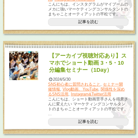
こんにちは、インスタグラムがマイブームの
メカに強いマーケティングコンサルタントの
まちゃことオーティアットの平松です。 ...
記事を読む
【アーカイブ視聴対応あり】ス
マホでショート動画 3・5・10
分編集セミナー（1Day）
2024/5/30
SNS初心者に質問されること
,
セミナー開
催情報
,
Vlog動画、YouTube
,
関係性を深め
るSNS活用
,
Instagram&Twitter活用
こんにちは、ショート動画苦手さんを得意さ
んに変えたい マーケティングコンサルタン
トのまちゃことオーティアットの平松です。
...
記事を読む