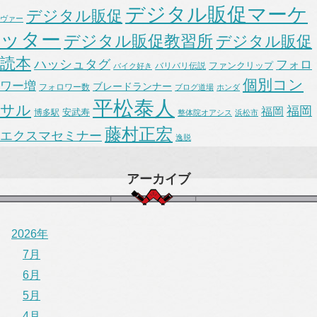
デジタル販促マーケ
デジタル販促
ヴァー
ッター
デジタル販促教習所
デジタル販促
読本
ハッシュタグ
フォロ
ファンクリップ
バリバリ伝説
バイク好き
個別コン
ワー増
ブレードランナー
フォロワー数
ブログ道場
ホンダ
平松泰人
サル
福岡
福岡
安武寿
博多駅
整体院オアシス
浜松市
藤村正宏
エクスマセミナー
逸脱
アーカイブ
2026年
7月
6月
5月
4月