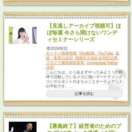
【見逃しアーカイブ視聴可】ほ
ぼ毎週 今さら聞けないワンデ
ィセミナーシリーズ
2024/8/31
セミナー開催情報
,
Vlog動画、YouTube
,
販
促・集客の法則
,
関係性を深めるSNS活用
,
ブログで優良顧客集客
,
Instagram&Twitter
活用
こんにちは、とりあえずやってみよう！の精
神で活動しているメカに強いマーケティング
コンサルタントのまちゃことオーティアット
の平松です。...
記事を読む
【募集終了】経営者のためのブ