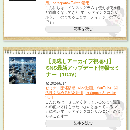
用
,
Instagram&Twitter活用
こんにちは、インスタグラムは使えば使うほ
ど面白くなってきた マーケティングコンサ
ルタントのまちゃことオーティアットの平松
です。 ...
記事を読む
【見逃しアーカイブ視聴可】
SNS最新アップデート情報セミ
ナー（1Day）
2024/9/14
セミナー開催情報
,
Vlog動画、YouTube
,
関
係性を深めるSNS活用
,
Instagram&Twitter
活用
こんにちは、せっかくやっているのに２週遅
れの使い方はもったいないと思っている メ
カに強いマーケティングコンサルタントのま
ちゃことオー...
記事を読む