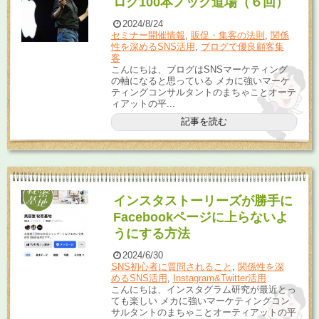
ログ100本ノック道場（６回）
2024/8/24
セミナー開催情報
,
販促・集客の法則
,
関係
性を深めるSNS活用
,
ブログで優良顧客集
客
こんにちは、ブログはSNSマーケティング
の軸になると思っている メカに強いマーケ
ティングコンサルタントのまちゃことオーテ
ィアットの平...
記事を読む
インスタストーリーズが勝手に
Facebookページに上らないよ
うにする方法
2024/6/30
SNS初心者に質問されること
,
関係性を深
めるSNS活用
,
Instagram&Twitter活用
こんにちは、インスタグラム研究が最近とっ
ても楽しい メカに強いマーケティングコン
サルタントのまちゃことオーティアットの平