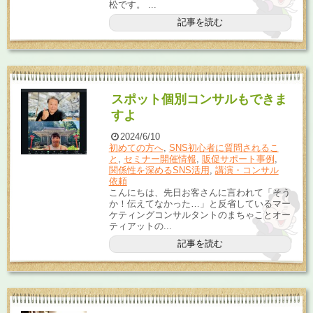
松です。 ...
記事を読む
スポット個別コンサルもできま
すよ
2024/6/10
初めての方へ
,
SNS初心者に質問されるこ
と
,
セミナー開催情報
,
販促サポート事例
,
関係性を深めるSNS活用
,
講演・コンサル
依頼
こんにちは、先日お客さんに言われて「そう
か！伝えてなかった…」と反省しているマー
ケティングコンサルタントのまちゃことオー
ティアットの...
記事を読む