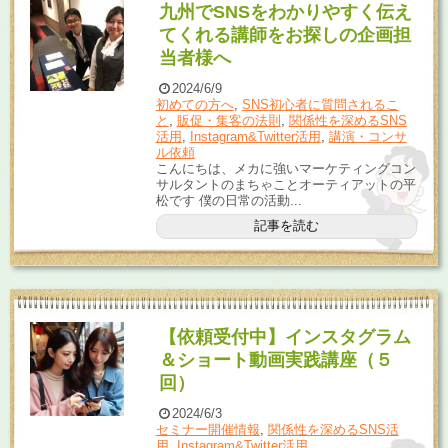
九州でSNSをわかりやすく伝え
てくれる講師をお探しの企画担
当者様へ
2024/6/9
初めての方へ
,
SNS初心者に質問されるこ
と
,
販促・集客の法則
,
関係性を深めるSNS
活用
,
Instagram&Twitter活用
,
講演・コンサ
ル依頼
こんにちは、メカに強いマーケティングコン
サルタントのまちゃことオーティアットの平
松です 僕の日常の活動...
記事を読む
【依頼受付中】インスタグラム
＆ショート動画実践講座（５
回）
2024/6/3
セミナー開催情報
,
関係性を深めるSNS活
用
,
Instagram&Twitter活用