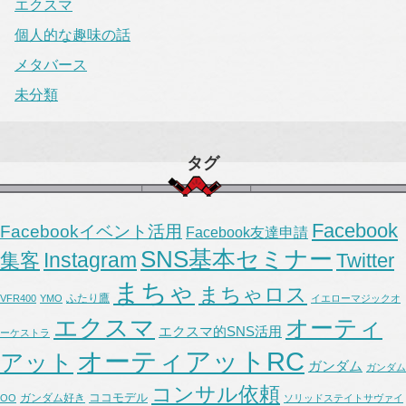
エクスマ
個人的な趣味の話
メタバース
未分類
タグ
Facebook
Facebookイベント活用
Facebook友達申請
SNS基本セミナー
Instagram
集客
Twitter
まちゃ
まちゃロス
ふたり鷹
VFR400
YMO
イエローマジックオ
エクスマ
オーティ
エクスマ的SNS活用
ーケストラ
オーティアットRC
アット
ガンダム
ガンダム
コンサル依頼
ココモデル
ガンダム好き
OO
ソリッドステイトサヴァイ