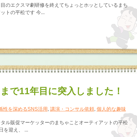
回目のエクスマ劇研修を終えてちょっとホッとしているまち
トの平松です 今...
まで11年目に突入しました！
係性を深めるSNS活用
,
講演・コンサル依頼
,
個人的な趣味
ジタル販促マーケッターのまちゃことオーティアットの平松
日を迎え、 ...