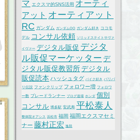
マ
オーティ
エクスマ的SNS活用
オーティアット
アット
RC
ガンダム
ココモ
ガンダム好き
ガンダムOO
コンサル依頼
デル
ソリッドステイトサヴァ
デジタ
デジタル販促
イヴァー
ル販促マーケッター
デ
ジタル販促教習所
デジタル
販促読本
ハッシュタグ
バリバ
バイク好き
フォロワー増
ファンクリップ
リ伝説
フォロワ
個別
ブレードランナー
ー数
ブログ道場
ホンダ
平松泰人
コンサル
安武寿
博多駅
福岡エクスマセミ
福岡
整体院オアシス
浜松市
藤村正宏
ナー
逸脱