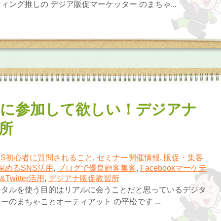
ィング推しの デジア販促マーケッター のまちゃ...
に参加して欲しい！デジアナ
所
NS初心者に質問されること
,
セミナー開催情報
,
販促・集客
深めるSNS活用
,
ブログで優良顧客集客
,
Facebookマーケテ
m&Twitter活用
,
デジアナ販促教習所
ジタルを使う目的はリアルに会うことだと思っているデジタ
ーのまちゃことオーティアット の平松です ...