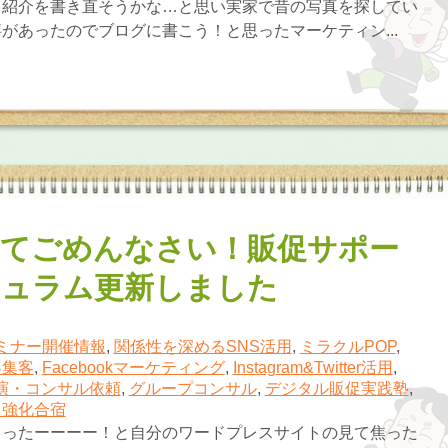
己紹介を書き直そうかな…と思い実家で昔の写真を探してい
があったのでブログに書こう！と思ったマーケティン...
てごめんなさい！販促サポー
ュラム更新しました
ミナー開催情報
,
関係性を深めるSNS活用
,
ミラクルPOP
,
客集客
,
Facebookマーケティング
,
Instagram&Twitter活用
,
演・コンサル依頼
,
グループコンサル
,
デジタル販促実践塾
,
力強化合宿
まったーーーー！と自分のワードプレスサイトの見て焦った