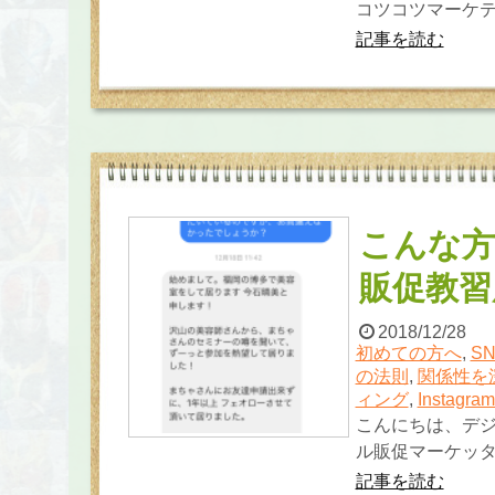
コツコツマーケテ
記事を読む
こんな方
販促教習
2018/12/28
初めての方へ
,
S
の法則
,
関係性を
ィング
,
Instagra
こんにちは、デ
ル販促マーケッタ
記事を読む