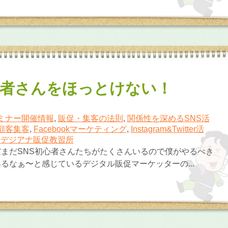
心者さんをほっとけない！
ミナー開催情報
,
販促・集客の法則
,
関係性を深めるSNS活
顧客集客
,
Facebookマーケティング
,
Instagram&Twitter活
,
デジアナ販促教習所
まだSNS初心者さんたちがたくさんいるので僕がやるべき
るなぁ〜と感じているデジタル販促マーケッターの...