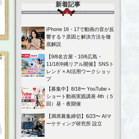
新着記事
iPhone 16・17で動画の音が反
響する？原因と解決方法を徹
底解説
【9/8名古屋・10/6広島・
11/18沖縄リアル開催】SNSト
レンド × AI活用ワークショッ
プ
【募集中】8/18〜 YouTube＋
ショート動画実践講座 4th（５
回）昼・夜開催
【満席募集締切】6/23〜 AIマ
ーケティング研究所 設立