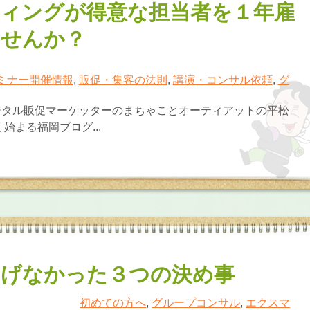
ィングが得意な担当者を１年雇
ませんか？
ミナー開催情報
,
販促・集客の法則
,
講演・コンサル依頼
,
グ
ジタル販促マーケッターのまちゃことオーティアットの平松
始まる福岡ブログ...
曲げなかった３つの決め事
初めての方へ
,
グループコンサル
,
エクスマ