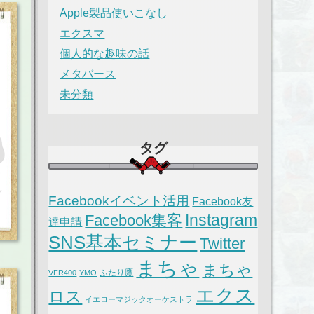
Apple製品使いこなし
エクスマ
個人的な趣味の話
メタバース
未分類
タグ
Facebookイベント活用
Facebook友
Instagram
Facebook集客
達申請
SNS基本セミナー
Twitter
まちゃ
まちゃ
ふたり鷹
VFR400
YMO
エクス
ロス
イエローマジックオーケストラ