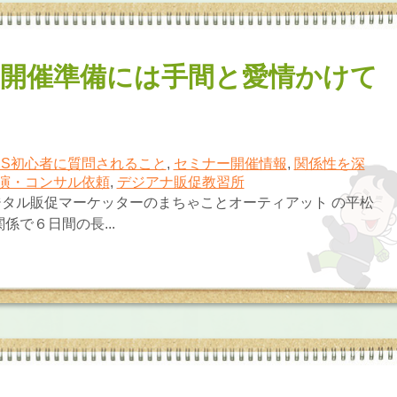
開催準備には手間と愛情かけて
NS初心者に質問されること
,
セミナー開催情報
,
関係性を深
演・コンサル依頼
,
デジアナ販促教習所
タル販促マーケッターのまちゃことオーティアット の平松
係で６日間の長...