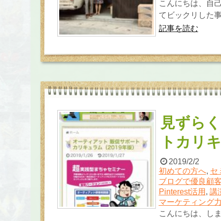
こんにちは、自
てビックリした事
記事を読む
見ずらく
トカリキ
2019/2/2
初めての方へ
,
セ
ブログで優良顧
Pinterest活用
,
講
マーケティング
こんにちは、し