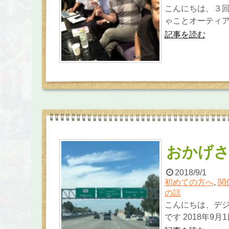
こんにちは、３
ゃことオーティアッ
記事を読む
おかげさ
2018/9/1
初めての方へ
,
関
の話
こんにちは、デ
です 2018年9月1