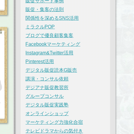
販促サポート事例
販促・集客の法則
関係性を深めるSNS活用
ミラクルPOP
ブログで優良顧客集客
Facebookマーケティング
Instagram&Twitter活用
Pinterest活用
デジタル販促読本G販売
講演・コンサル依頼
デジアナ販促教習所
グループコンサル
デジタル販促実践塾
オンラインショップ
マーケティング力強化合宿
テレビドラマからの気付き