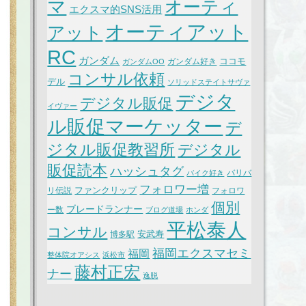
マ
オーティ
エクスマ的SNS活用
オーティアット
アット
RC
ガンダム
ココモ
ガンダム好き
ガンダムOO
コンサル依頼
デル
ソリッドステイトサヴァ
デジタ
デジタル販促
イヴァー
ル販促マーケッター
デ
ジタル販促教習所
デジタル
販促読本
ハッシュタグ
バリバ
バイク好き
フォロワー増
ファンクリップ
リ伝説
フォロワ
個別
ブレードランナー
ー数
ブログ道場
ホンダ
平松泰人
コンサル
安武寿
博多駅
福岡エクスマセミ
福岡
整体院オアシス
浜松市
藤村正宏
ナー
逸脱