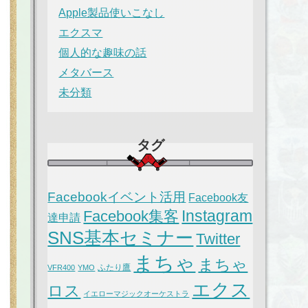
Apple製品使いこなし
エクスマ
個人的な趣味の話
メタバース
未分類
タグ
Facebookイベント活用
Facebook友
Instagram
Facebook集客
達申請
SNS基本セミナー
Twitter
まちゃ
まちゃ
ふたり鷹
VFR400
YMO
エクス
ロス
イエローマジックオーケストラ