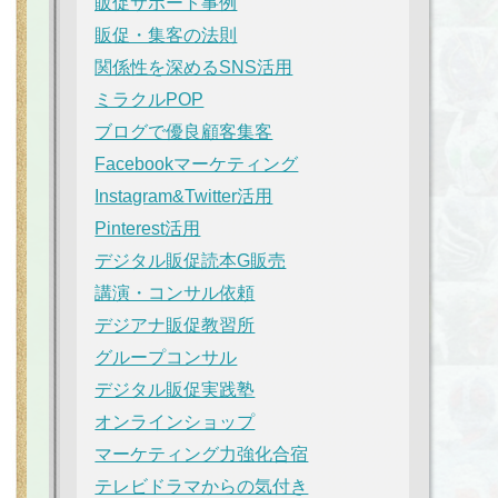
販促サポート事例
販促・集客の法則
関係性を深めるSNS活用
ミラクルPOP
ブログで優良顧客集客
Facebookマーケティング
Instagram&Twitter活用
Pinterest活用
デジタル販促読本G販売
講演・コンサル依頼
デジアナ販促教習所
グループコンサル
デジタル販促実践塾
オンラインショップ
マーケティング力強化合宿
テレビドラマからの気付き