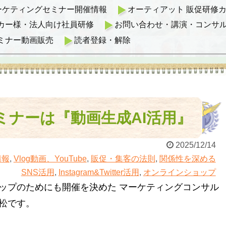
マーケティングセミナー開催情報
オーティアット 販促研修カリ
カー様・法人向け社員研修
お問い合わせ・講演・コンサ
ミナー動画販売
読者登録・解除
ミナーは『動画生成AI活用』
2025/12/14
情報
,
Vlog動画、YouTube
,
販促・集客の法則
,
関係性を深める
SNS活用
,
Instagram&Twitter活用
,
オンラインショップ
ップのためにも開催を決めた マーケティングコンサル
松です。