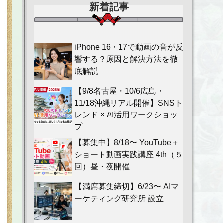
新着記事
iPhone 16・17で動画の音が反
響する？原因と解決方法を徹
底解説
【9/8名古屋・10/6広島・
11/18沖縄リアル開催】SNSト
レンド × AI活用ワークショッ
プ
【募集中】8/18〜 YouTube＋
ショート動画実践講座 4th（５
回）昼・夜開催
【満席募集締切】6/23〜 AIマ
ーケティング研究所 設立