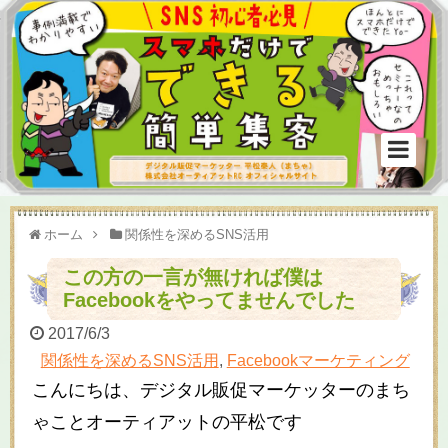
ホーム
関係性を深めるSNS活用
この方の一言が無ければ僕は
Facebookをやってませんでした
2017/6/3
関係性を深めるSNS活用
,
Facebookマーケティング
こんにちは、デジタル販促マーケッターのまち
ゃことオーティアットの平松です