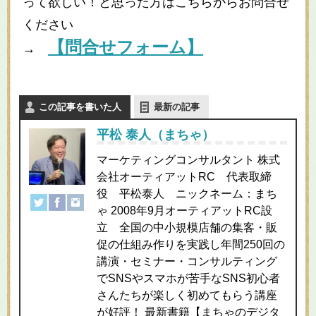
って欲しい！と思った方はこちらからお問合せ
ください
【問合せフォーム】
→
この記事を書いた人
最新の記事
平松 泰人（まちゃ）
マーケティングコンサルタント 株式
会社オーティアットRC 代表取締
役 平松泰人 ニックネーム：まち
ゃ 2008年9月オーティアットRC設
立 全国の中小規模店舗の集客・販
促の仕組み作りを実践し年間250回の
講演・セミナー・コンサルティング
でSNSやスマホが苦手なSNS初心者
さんたちが楽しく初めてもらう講座
が好評！ 最新書籍【まちゃのデジタ