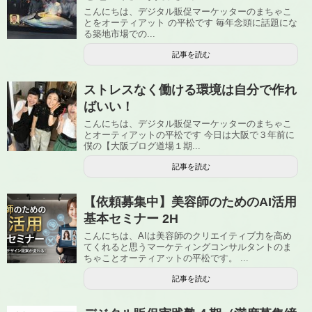
こんにちは、デジタル販促マーケッターのまちゃこ
とをオーティアット の平松です 毎年念頭に話題にな
る築地市場での...
記事を読む
ストレスなく働ける環境は自分で作れ
ばいい！
こんにちは、デジタル販促マーケッターのまちゃこ
とオーティアットの平松です 今日は大阪で３年前に
僕の【大阪ブログ道場１期...
記事を読む
【依頼募集中】美容師のためのAI活用
基本セミナー 2H
こんにちは、AIは美容師のクリエイティブ力を高め
てくれると思うマーケティングコンサルタントのま
ちゃことオーティアットの平松です。 ...
記事を読む