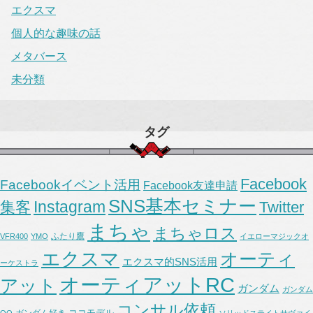
エクスマ
個人的な趣味の話
メタバース
未分類
タグ
Facebook
Facebookイベント活用
Facebook友達申請
SNS基本セミナー
Instagram
集客
Twitter
まちゃ
まちゃロス
ふたり鷹
VFR400
YMO
イエローマジックオ
エクスマ
オーティ
エクスマ的SNS活用
ーケストラ
オーティアットRC
アット
ガンダム
ガンダム
コンサル依頼
ココモデル
ガンダム好き
OO
ソリッドステイトサヴァイ