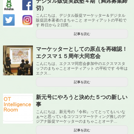
デジタル販促実践塾４期（満席募集締
切）
こんにちは、デジタル販促マーケッター＆デジタル
販促読本著者のまちゃこと オーティアットの平松で
す 昨日から２日間...
記事を読む
マーケッターとしての原点を再確認！
エクスマ１５周年大同窓会
こんにちは、エクスマ同窓会参加中のエクスマスタ
ッフのまちゃことオーティアット の平松です 今年は
エクス...
記事を読む
新元号にやろうと決めた５つの新しい
事
こんにちは、新元号の『令和』ってとってもいいな
ぁ〜と思っているコツコツマーケティング推しのデ
ジアナ販促マーケッターのまちゃことオーテ...
記事を読む