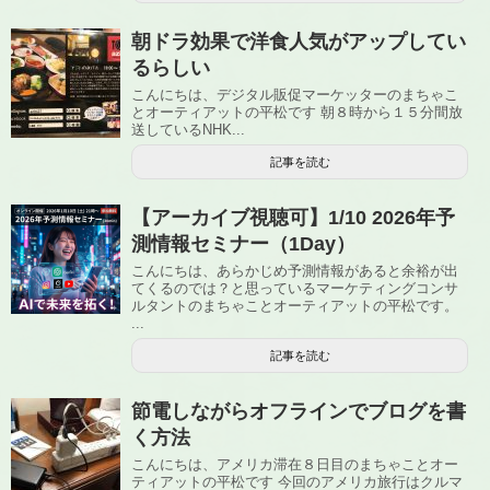
朝ドラ効果で洋食人気がアップしてい
るらしい
こんにちは、デジタル販促マーケッターのまちゃこ
とオーティアットの平松です 朝８時から１５分間放
送しているNHK...
記事を読む
【アーカイブ視聴可】1/10 2026年予
測情報セミナー（1Day）
こんにちは、あらかじめ予測情報があると余裕が出
てくるのでは？と思っているマーケティングコンサ
ルタントのまちゃことオーティアットの平松です。
...
記事を読む
節電しながらオフラインでブログを書
く方法
こんにちは、アメリカ滞在８日目のまちゃことオー
ティアットの平松です 今回のアメリカ旅行はクルマ