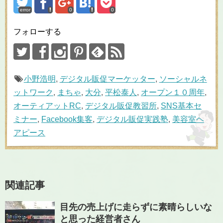
error
0
0
フォローする
小野浩明
,
デジタル販促マーケッター
,
ソーシャルネ
ットワーク
,
まちゃ
,
大分
,
平松泰人
,
オープン１０周年
,
オーティアットRC
,
デジタル販促教習所
,
SNS基本セ
ミナー
,
Facebook集客
,
デジタル販促実践塾
,
美容室ヘ
アピース
関連記事
目先の売上げに走らずに素晴らしいな
と思った経営者さん