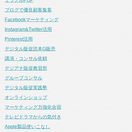
ミラクルPOP
ブログで優良顧客集客
Facebookマーケティング
Instagram&Twitter活用
Pinterest活用
デジタル販促読本G販売
講演・コンサル依頼
デジアナ販促教習所
グループコンサル
デジタル販促実践塾
オンラインショップ
マーケティング力強化合宿
テレビドラマからの気付き
Apple製品使いこなし