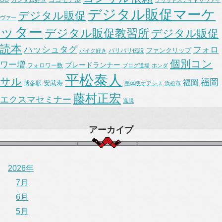
デジタル販促マーケ
デジタル販促
ヴァー
ッター
デジタル販促教習所
デジタル販促
読本
ハッシュタグ
フォロ
ファンクリップ
バリバリ伝説
バイク好き
個別コン
ワー増
ブレードランナー
フォロワー数
ブログ道場
ホンダ
平松泰人
サル
福岡
福岡
安武寿
博多駅
整体院オアシス
浜松市
藤村正宏
エクスマセミナー
逸脱
アーカイブ
2026年
7月
6月
5月