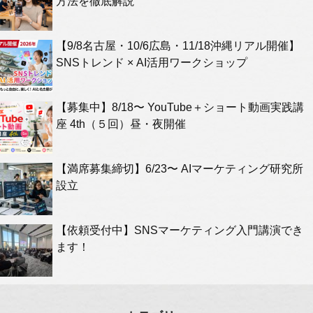
方法を徹底解説
【9/8名古屋・10/6広島・11/18沖縄リアル開催】
SNSトレンド × AI活用ワークショップ
【募集中】8/18〜 YouTube＋ショート動画実践講
座 4th（５回）昼・夜開催
【満席募集締切】6/23〜 AIマーケティング研究所
設立
【依頼受付中】SNSマーケティング入門講演でき
ます！