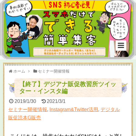
ホーム
セミナー開催情報
【終了】デジアナ販促教習所ツイッ
ター・インスタ編
2019/1/30
2021/3/1
セミナー開催情報
,
Instagram&Twitter活用
,
デジタル
販促読本G販売