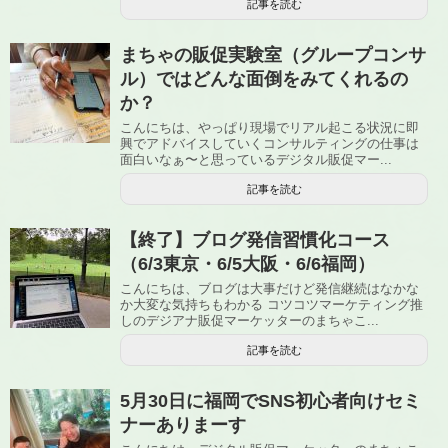
記事を読む
まちゃの販促実験室（グループコンサ
ル）ではどんな面倒をみてくれるの
か？
こんにちは、やっぱり現場でリアル起こる状況に即
興でアドバイスしていくコンサルティングの仕事は
面白いなぁ〜と思っているデジタル販促マー...
記事を読む
【終了】ブログ発信習慣化コース
（6/3東京・6/5大阪・6/6福岡）
こんにちは、ブログは大事だけど発信継続はなかな
か大変な気持ちもわかる コツコツマーケティング推
しのデジアナ販促マーケッターのまちゃこ...
記事を読む
5月30日に福岡でSNS初心者向けセミ
ナーありまーす