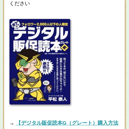
ください
→
【デジタル販促読本
G
（グレート）購入方法