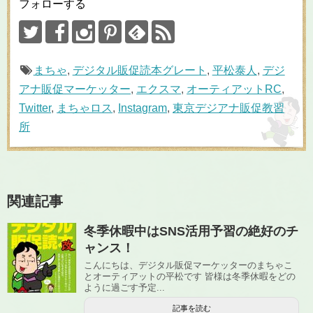
フォローする
まちゃ
,
デジタル販促読本グレート
,
平松泰人
,
デジ
アナ販促マーケッター
,
エクスマ
,
オーティアットRC
,
Twitter
,
まちゃロス
,
Instagram
,
東京デジアナ販促教習
所
関連記事
冬季休暇中はSNS活用予習の絶好のチ
ャンス！
こんにちは、デジタル販促マーケッターのまちゃこ
とオーティアットの平松です 皆様は冬季休暇をどの
ように過ごす予定...
記事を読む