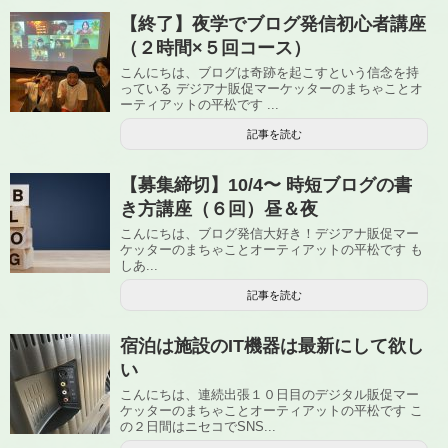
【終了】夜学でブログ発信初心者講座
（２時間×５回コース）
こんにちは、ブログは奇跡を起こすという信念を持
っている デジアナ販促マーケッターのまちゃことオ
ーティアットの平松です ...
記事を読む
【募集締切】10/4〜 時短ブログの書
き方講座（６回）昼＆夜
こんにちは、ブログ発信大好き！デジアナ販促マー
ケッターのまちゃことオーティアットの平松です も
しあ...
記事を読む
宿泊は施設のIT機器は最新にして欲し
い
こんにちは、連続出張１０日目のデジタル販促マー
ケッターのまちゃことオーティアットの平松です こ
の２日間はニセコでSNS...