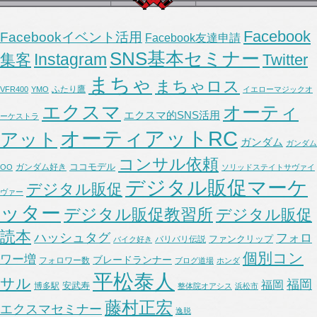
Facebook
Facebookイベント活用
Facebook友達申請
SNS基本セミナー
Instagram
集客
Twitter
まちゃ
まちゃロス
ふたり鷹
VFR400
YMO
イエローマジックオ
エクスマ
オーティ
エクスマ的SNS活用
ーケストラ
オーティアットRC
アット
ガンダム
ガンダム
コンサル依頼
ココモデル
ガンダム好き
OO
ソリッドステイトサヴァイ
デジタル販促マーケ
デジタル販促
ヴァー
ッター
デジタル販促教習所
デジタル販促
読本
ハッシュタグ
フォロ
ファンクリップ
バリバリ伝説
バイク好き
個別コン
ワー増
ブレードランナー
フォロワー数
ブログ道場
ホンダ
平松泰人
サル
福岡
福岡
安武寿
博多駅
整体院オアシス
浜松市
藤村正宏
エクスマセミナー
逸脱