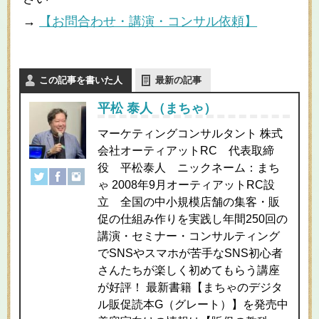
→
【お問合わせ・講演・コンサル依頼】
この記事を書いた人
最新の記事
平松 泰人（まちゃ）
マーケティングコンサルタント 株式
会社オーティアットRC 代表取締
役 平松泰人 ニックネーム：まち
ゃ 2008年9月オーティアットRC設
立 全国の中小規模店舗の集客・販
促の仕組み作りを実践し年間250回の
講演・セミナー・コンサルティング
でSNSやスマホが苦手なSNS初心者
さんたちが楽しく初めてもらう講座
が好評！ 最新書籍【まちゃのデジタ
ル販促読本G（グレート）】を発売中