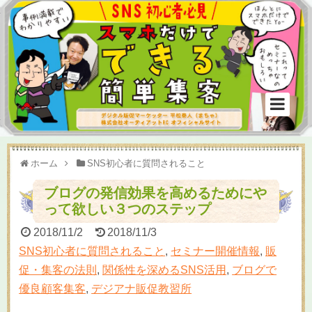
ホーム
SNS初心者に質問されること
ブログの発信効果を高めるためにや
って欲しい３つのステップ
2018/11/2
2018/11/3
SNS初心者に質問されること
,
セミナー開催情報
,
販
促・集客の法則
,
関係性を深めるSNS活用
,
ブログで
優良顧客集客
,
デジアナ販促教習所