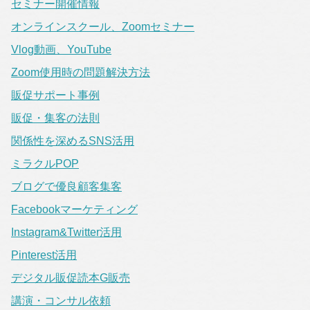
セミナー開催情報
オンラインスクール、Zoomセミナー
Vlog動画、YouTube
Zoom使用時の問題解決方法
販促サポート事例
販促・集客の法則
関係性を深めるSNS活用
ミラクルPOP
ブログで優良顧客集客
Facebookマーケティング
Instagram&Twitter活用
Pinterest活用
デジタル販促読本G販売
講演・コンサル依頼