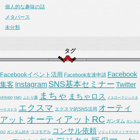
個人的な趣味の話
メタバース
未分類
タグ
Facebook
Facebookイベント活用
Facebook友達申請
SNS基本セミナー
Instagram
集客
Twitter
まちゃ
まちゃロス
ふたり鷹
VFR400
YMO
イエローマジックオ
エクスマ
オーティ
エクスマ的SNS活用
ーケストラ
オーティアットRC
アット
ガンダム
ガンダム
コンサル依頼
ココモデル
ガンダム好き
OO
ソリッドステイトサヴァイ