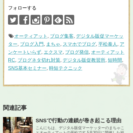
フォローする
オーティアット
,
ブログ集客
,
デジタル販促マーケッ
ター
,
ブログ入門
,
まちゃ
,
スマホでブログ
,
平松泰人
,
ア
ンケートいらず
,
エクスマ
,
ブログ発信
,
オーティアット
RC
,
ブログネタ切れ対策
,
デジタル販促教習所
,
短時間
,
SNS基本セミナー
,
時短テクニック
関連記事
SNSで行動の連鎖が巻き起こる理由
こんにちは、デジタル販促マーケッターのまちゃこ
とオーティアットの平松です 5月30日に開催した福