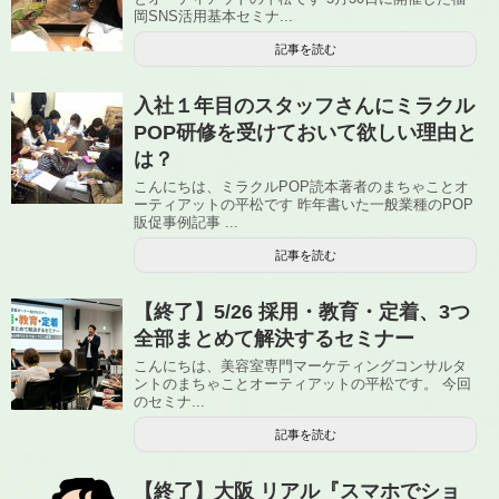
岡SNS活用基本セミナ...
記事を読む
入社１年目のスタッフさんにミラクル
POP研修を受けておいて欲しい理由と
は？
こんにちは、ミラクルPOP読本著者のまちゃことオ
ーティアットの平松です 昨年書いた一般業種のPOP
販促事例記事 ...
記事を読む
【終了】5/26 採用・教育・定着、3つ
全部まとめて解決するセミナー
こんにちは、美容室専門マーケティングコンサルタ
ントのまちゃことオーティアットの平松です。 今回
のセミナ...
記事を読む
【終了】大阪 リアル『スマホでショ