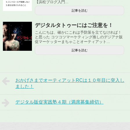
【浜松ブログ入門...
記事を読む
デジタルタトゥーにはご注意を！
こんにちは、確かにこれは予防策を立てなければ！
と思った コツコツマーケティング推しのデジアナ販
促マーケッターまちゃことオーティアット...
記事を読む
おかげさまでオーティアットRCは１０年目に突入し
ました！
デジタル販促実践塾４期（満席募集締切）