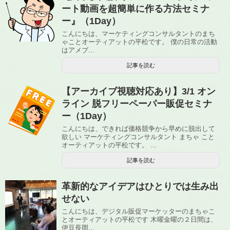
ート動画を超簡単に作る方法セミナ
ー』（1Day）
こんにちは、マーケティングコンサルタントのまち
ゃことオーティアットの平松です。 僕の日常の活動
はアメブ...
記事を読む
【アーカイブ視聴対応あり】3/1 オン
ライン 脱フリーペーパー販促セミナ
ー（1Day）
こんにちは、できれば価格競争から早めに脱出して
欲しい マーケティングコンサルタント まちゃ こと
オーティアットの平松です。 ...
記事を読む
革新的なアイデアはひとりでは生み出
せない
こんにちは、デジタル販促マーケッターのまちゃこ
とオーティアットの平松です 木曜金曜の２日間は、
伊豆長岡...