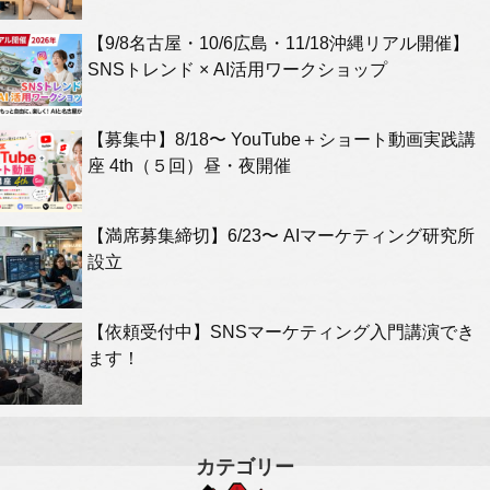
【9/8名古屋・10/6広島・11/18沖縄リアル開催】
SNSトレンド × AI活用ワークショップ
【募集中】8/18〜 YouTube＋ショート動画実践講
座 4th（５回）昼・夜開催
【満席募集締切】6/23〜 AIマーケティング研究所
設立
【依頼受付中】SNSマーケティング入門講演でき
ます！
カテゴリー