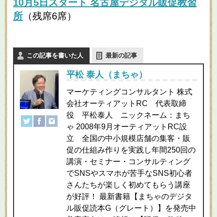
10月5日スタート 名古屋デジタル販促教習
所
（残席6席）
この記事を書いた人
最新の記事
平松 泰人（まちゃ）
マーケティングコンサルタント 株式
会社オーティアットRC 代表取締
役 平松泰人 ニックネーム：まち
ゃ 2008年9月オーティアットRC設
立 全国の中小規模店舗の集客・販
促の仕組み作りを実践し年間250回の
講演・セミナー・コンサルティング
でSNSやスマホが苦手なSNS初心者
さんたちが楽しく初めてもらう講座
が好評！ 最新書籍【まちゃのデジタ
ル販促読本G（グレート）】を発売中