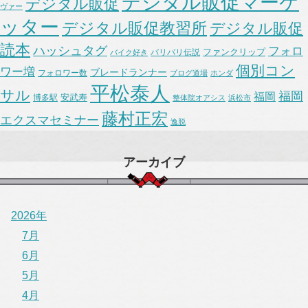
デジタル販促マーケ
デジタル販促
ヴァー
ッター
デジタル販促教習所
デジタル販促
読本
ハッシュタグ
フォロ
ファンクリップ
バリバリ伝説
バイク好き
個別コン
ワー増
ブレードランナー
フォロワー数
ブログ道場
ホンダ
平松泰人
サル
福岡
福岡
安武寿
博多駅
整体院オアシス
浜松市
藤村正宏
エクスマセミナー
逸脱
アーカイブ
2026年
7月
6月
5月
4月