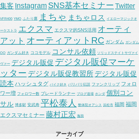
SNS基本セミナー
Instagram
集客
Twitter
まちゃ
まちゃロス
ふたり鷹
VFR400
YMO
イエローマジックオ
エクスマ
オーティ
エクスマ的SNS活用
ーケストラ
オーティアットRC
アット
ガンダム
ガンダム
コンサル依頼
ココモデル
ガンダム好き
OO
ソリッドステイトサヴァイ
デジタル販促マーケ
デジタル販促
ヴァー
ッター
デジタル販促教習所
デジタル販促
読本
ハッシュタグ
フォロ
ファンクリップ
バリバリ伝説
バイク好き
個別コン
ワー増
ブレードランナー
フォロワー数
ブログ道場
ホンダ
平松泰人
サル
福岡
福岡
安武寿
博多駅
整体院オアシス
浜松市
藤村正宏
エクスマセミナー
逸脱
アーカイブ