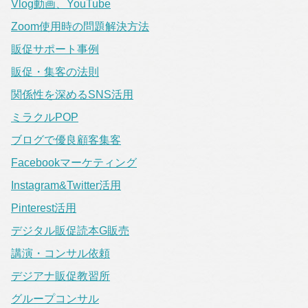
Vlog動画、YouTube
Zoom使用時の問題解決方法
販促サポート事例
販促・集客の法則
関係性を深めるSNS活用
ミラクルPOP
ブログで優良顧客集客
Facebookマーケティング
Instagram&Twitter活用
Pinterest活用
デジタル販促読本G販売
講演・コンサル依頼
デジアナ販促教習所
グループコンサル