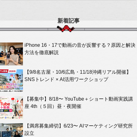
新着記事
iPhone 16・17で動画の音が反響する？原因と解決
方法を徹底解説
【9/8名古屋・10/6広島・11/18沖縄リアル開催】
SNSトレンド × AI活用ワークショップ
【募集中】8/18〜 YouTube＋ショート動画実践講
座 4th（５回）昼・夜開催
【満席募集締切】6/23〜 AIマーケティング研究所
設立