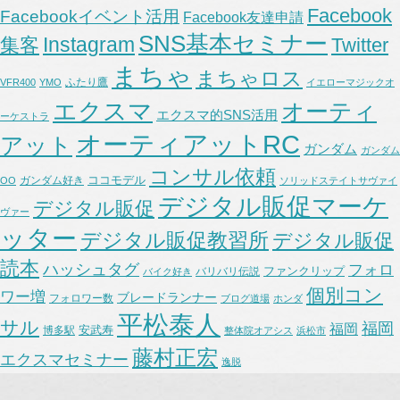
Facebook
Facebookイベント活用
Facebook友達申請
SNS基本セミナー
Instagram
集客
Twitter
まちゃ
まちゃロス
ふたり鷹
VFR400
YMO
イエローマジックオ
エクスマ
オーティ
エクスマ的SNS活用
ーケストラ
オーティアットRC
アット
ガンダム
ガンダム
コンサル依頼
ココモデル
ガンダム好き
OO
ソリッドステイトサヴァイ
デジタル販促マーケ
デジタル販促
ヴァー
ッター
デジタル販促教習所
デジタル販促
読本
ハッシュタグ
フォロ
ファンクリップ
バリバリ伝説
バイク好き
個別コン
ワー増
ブレードランナー
フォロワー数
ブログ道場
ホンダ
平松泰人
サル
福岡
福岡
安武寿
博多駅
整体院オアシス
浜松市
藤村正宏
エクスマセミナー
逸脱