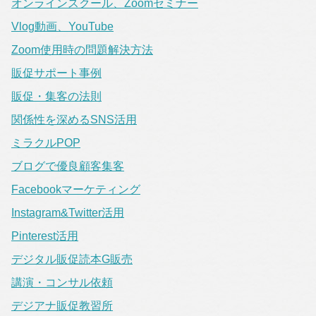
オンラインスクール、Zoomセミナー
Vlog動画、YouTube
Zoom使用時の問題解決方法
販促サポート事例
販促・集客の法則
関係性を深めるSNS活用
ミラクルPOP
ブログで優良顧客集客
Facebookマーケティング
Instagram&Twitter活用
Pinterest活用
デジタル販促読本G販売
講演・コンサル依頼
デジアナ販促教習所