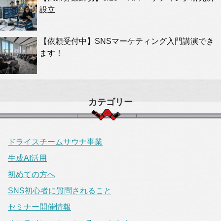
設立
【依頼受付中】SNSマーケティング入門講演でき
ます！
カテゴリー
ドライスチームサウナ事業
生成AI活用
初めての方へ
SNS初心者に質問されること
セミナー開催情報