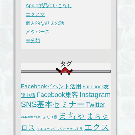
Apple製品使いこなし
エクスマ
個人的な趣味の話
メタバース
未分類
タグ
Facebookイベント活用
Facebook友
Instagram
Facebook集客
達申請
SNS基本セミナー
Twitter
まちゃ
まちゃ
ふたり鷹
VFR400
YMO
エクス
ロス
イエローマジックオーケストラ