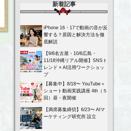
新着記事
iPhone 16・17で動画の音が反
響する？原因と解決方法を徹
底解説
【9/8名古屋・10/6広島・
11/18沖縄リアル開催】SNSト
レンド × AI活用ワークショッ
プ
【募集中】8/18〜 YouTube＋
ショート動画実践講座 4th（５
回）昼・夜開催
【満席募集締切】6/23〜 AIマ
ーケティング研究所 設立