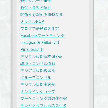
販促サポート事例
販促・集客の法則
関係性を深めるSNS活用
ミラクルPOP
ブログで優良顧客集客
Facebookマーケティング
Instagram&Twitter活用
Pinterest活用
デジタル販促読本G販売
講演・コンサル依頼
デジアナ販促教習所
グループコンサル
デジタル販促実践塾
オンラインショップ
マーケティング力強化合宿
テレビドラマからの気付き