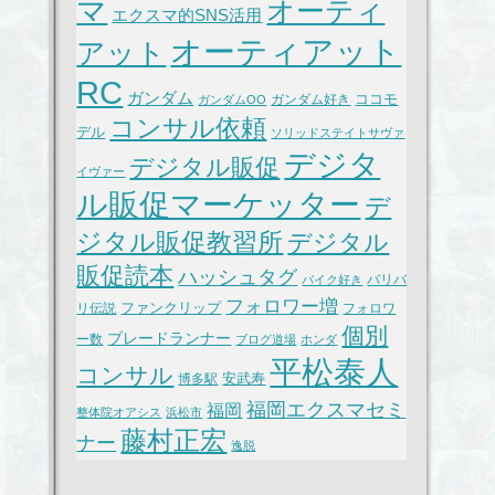
マ
オーティ
エクスマ的SNS活用
オーティアット
アット
RC
ガンダム
ココモ
ガンダム好き
ガンダムOO
コンサル依頼
デル
ソリッドステイトサヴァ
デジタ
デジタル販促
イヴァー
ル販促マーケッター
デ
ジタル販促教習所
デジタル
販促読本
ハッシュタグ
バリバ
バイク好き
フォロワー増
ファンクリップ
リ伝説
フォロワ
個別
ブレードランナー
ー数
ブログ道場
ホンダ
平松泰人
コンサル
安武寿
博多駅
福岡エクスマセミ
福岡
整体院オアシス
浜松市
藤村正宏
ナー
逸脱