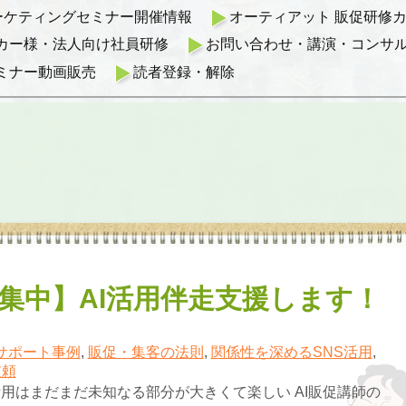
マーケティングセミナー開催情報
オーティアット 販促研修カリ
カー様・法人向け社員研修
お問い合わせ・講演・コンサ
ミナー動画販売
読者登録・解除
集中】AI活用伴走支援します！
サポート事例
,
販促・集客の法則
,
関係性を深めるSNS活用
,
依頼
活用はまだまだ未知なる部分が大きくて楽しい AI販促講師の