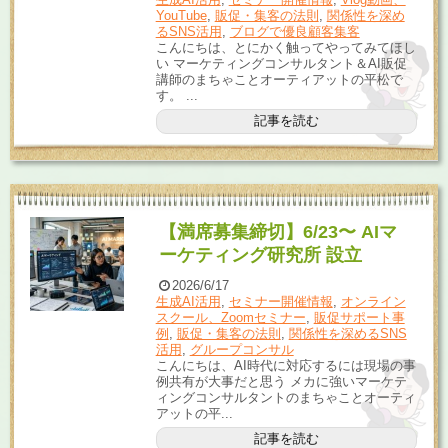
YouTube
,
販促・集客の法則
,
関係性を深め
るSNS活用
,
ブログで優良顧客集客
こんにちは、とにかく触ってやってみてほし
い マーケティングコンサルタント＆AI販促
講師のまちゃことオーティアットの平松で
す。 ...
記事を読む
【満席募集締切】6/23〜 AIマ
ーケティング研究所 設立
2026/6/17
生成AI活用
,
セミナー開催情報
,
オンライン
スクール、Zoomセミナー
,
販促サポート事
例
,
販促・集客の法則
,
関係性を深めるSNS
活用
,
グループコンサル
こんにちは、AI時代に対応するには現場の事
例共有が大事だと思う メカに強いマーケテ
ィングコンサルタントのまちゃことオーティ
アットの平...
記事を読む