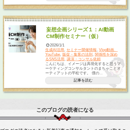
妄想企画シリーズ１：AI動画
CM制作セミナー（仮）
2026/1/1
生成AI活用
,
セミナー開催情報
,
Vlog動画、
YouTube
,
販促・集客の法則
,
関係性を深め
るSNS活用
,
講演・コンサル依頼
こんにちは、イメージは具現化すると思うマ
ーケティングコンサルタントのまちゃことオ
ーティアットの平松です。 僕の...
記事を読む
このブログの読者になる