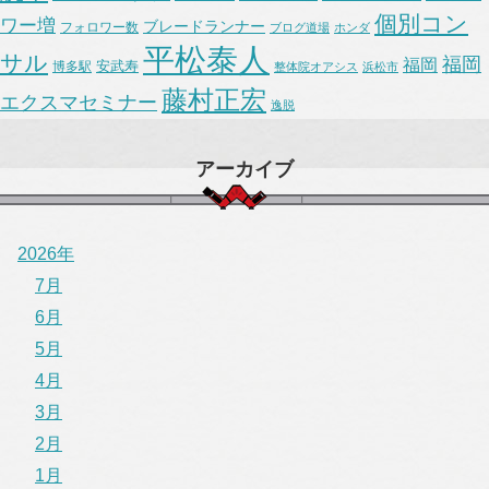
個別コン
ワー増
ブレードランナー
フォロワー数
ブログ道場
ホンダ
平松泰人
サル
福岡
福岡
安武寿
博多駅
整体院オアシス
浜松市
藤村正宏
エクスマセミナー
逸脱
アーカイブ
2026年
7月
6月
5月
4月
3月
2月
1月