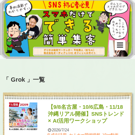
「 Grok 」一覧
【9/8名古屋・10/6広島・11/18
沖縄リアル開催】SNSトレンド
× AI活用ワークショップ
2026/7/24
生成AI活用
,
セミナー開催情報
,
Vlog動画、