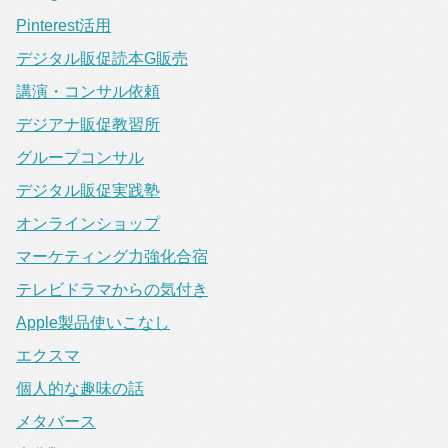
Pinterest活用
デジタル販促読本G販売
講演・コンサル依頼
デジアナ販促教習所
グループコンサル
デジタル販促実践塾
オンラインショップ
マーケティング力強化合宿
テレビドラマからの気付き
Apple製品使いこなし
エクスマ
個人的な趣味の話
メタバース