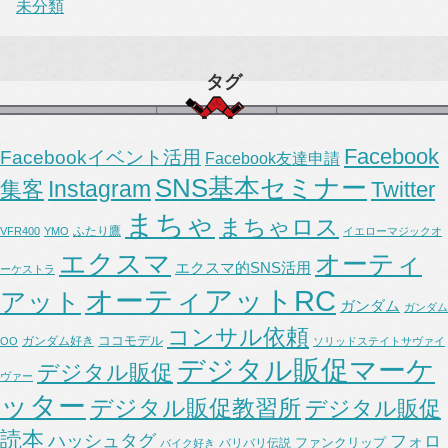
未分類
タグ
Facebook
Facebookイベント活用
Facebook友達申請
SNS基本セミナー
Instagram
集客
Twitter
まちゃ
まちゃロス
ふたり鷹
VFR400
YMO
イエローマジックオ
エクスマ
オーティ
エクスマ的SNS活用
ーケストラ
オーティアットRC
アット
ガンダム
ガンダム
コンサル依頼
ココモデル
ガンダム好き
OO
ソリッドステイトサヴァイ
デジタル販促マーケ
デジタル販促
ヴァー
ッター
デジタル販促教習所
デジタル販促
読本
ハッシュタグ
フォロ
ファンクリップ
バリバリ伝説
バイク好き