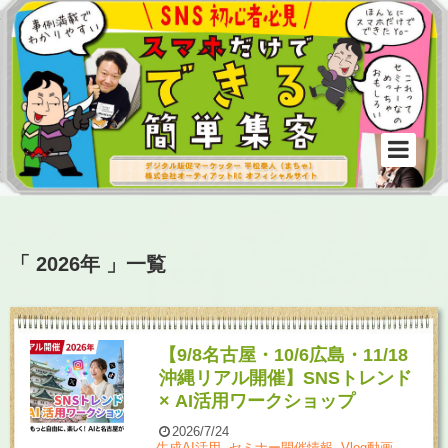
「 2026年 」一覧
【9/8名古屋・10/6広島・11/18
沖縄リアル開催】SNSトレンド
× AI活用ワークショップ
2026/7/24
生成AI活用
,
セミナー開催情報
,
Vlog動画、