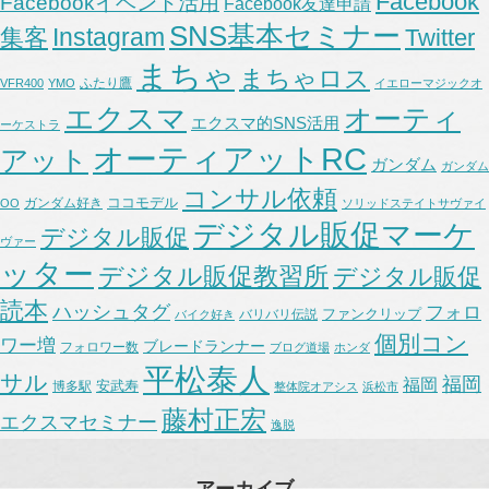
Facebook
Facebookイベント活用
Facebook友達申請
SNS基本セミナー
Instagram
集客
Twitter
まちゃ
まちゃロス
ふたり鷹
VFR400
YMO
イエローマジックオ
エクスマ
オーティ
エクスマ的SNS活用
ーケストラ
オーティアットRC
アット
ガンダム
ガンダム
コンサル依頼
ココモデル
ガンダム好き
OO
ソリッドステイトサヴァイ
デジタル販促マーケ
デジタル販促
ヴァー
ッター
デジタル販促教習所
デジタル販促
読本
ハッシュタグ
フォロ
ファンクリップ
バリバリ伝説
バイク好き
個別コン
ワー増
ブレードランナー
フォロワー数
ブログ道場
ホンダ
平松泰人
サル
福岡
福岡
安武寿
博多駅
整体院オアシス
浜松市
藤村正宏
エクスマセミナー
逸脱
アーカイブ