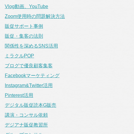
Vlog動画、YouTube
Zoom使用時の問題解決方法
販促サポート事例
販促・集客の法則
関係性を深めるSNS活用
ミラクルPOP
ブログで優良顧客集客
Facebookマーケティング
Instagram&Twitter活用
Pinterest活用
デジタル販促読本G販売
講演・コンサル依頼
デジアナ販促教習所