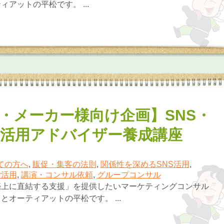
アットの平松です。 ...
・メーカー様向け企画】SNS・
AI活用アドバイザー養成講座
ての方へ
,
販促・集客の法則
,
関係性を深めるSNS活用
,
er活用
,
講演・コンサル依頼
,
グループコンサル
売上に直結する支援」を提供したいマーケティングコンサル
とオーティアットの平松です。 ...