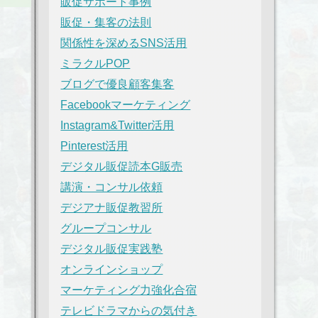
販促サポート事例
販促・集客の法則
関係性を深めるSNS活用
ミラクルPOP
ブログで優良顧客集客
Facebookマーケティング
Instagram&Twitter活用
Pinterest活用
デジタル販促読本G販売
講演・コンサル依頼
デジアナ販促教習所
グループコンサル
デジタル販促実践塾
オンラインショップ
マーケティング力強化合宿
テレビドラマからの気付き