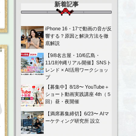
新着記事
iPhone 16・17で動画の音が反
響する？原因と解決方法を徹
底解説
【9/8名古屋・10/6広島・
11/18沖縄リアル開催】SNSト
レンド × AI活用ワークショッ
プ
【募集中】8/18〜 YouTube＋
ショート動画実践講座 4th（５
回）昼・夜開催
【満席募集締切】6/23〜 AIマ
ーケティング研究所 設立