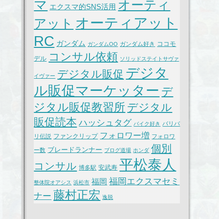
マ
オーティ
エクスマ的SNS活用
オーティアット
アット
RC
ガンダム
ココモ
ガンダム好き
ガンダムOO
コンサル依頼
デル
ソリッドステイトサヴァ
デジタ
デジタル販促
イヴァー
ル販促マーケッター
デ
ジタル販促教習所
デジタル
販促読本
ハッシュタグ
バリバ
バイク好き
フォロワー増
ファンクリップ
リ伝説
フォロワ
個別
ブレードランナー
ー数
ブログ道場
ホンダ
平松泰人
コンサル
安武寿
博多駅
福岡エクスマセミ
福岡
整体院オアシス
浜松市
藤村正宏
ナー
逸脱