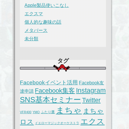
Apple製品使いこなし
エクスマ
個人的な趣味の話
メタバース
未分類
タグ
Facebookイベント活用
Facebook友
Instagram
Facebook集客
達申請
SNS基本セミナー
Twitter
まちゃ
まちゃ
ふたり鷹
VFR400
YMO
エクス
ロス
イエローマジックオーケストラ