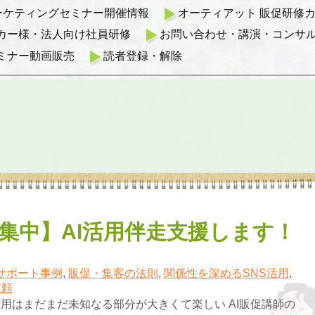
マーケティングセミナー開催情報
オーティアット 販促研修カリ
カー様・法人向け社員研修
お問い合わせ・講演・コンサ
ミナー動画販売
読者登録・解除
集中】AI活用伴走支援します！
サポート事例
,
販促・集客の法則
,
関係性を深めるSNS活用
,
依頼
活用はまだまだ未知なる部分が大きくて楽しい AI販促講師の