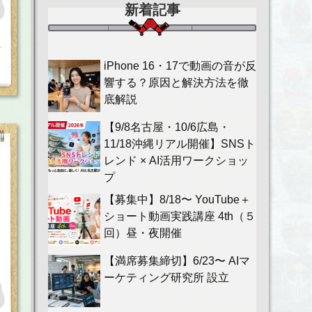
新着記事
iPhone 16・17で動画の音が反
響する？原因と解決方法を徹
底解説
【9/8名古屋・10/6広島・
11/18沖縄リアル開催】SNSト
レンド × AI活用ワークショッ
プ
【募集中】8/18〜 YouTube＋
ショート動画実践講座 4th（５
回）昼・夜開催
【満席募集締切】6/23〜 AIマ
ーケティング研究所 設立