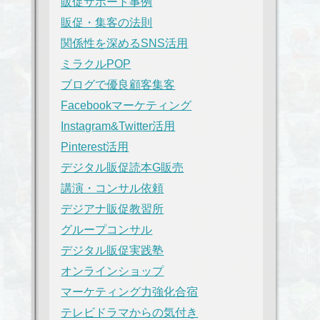
販促サポート事例
販促・集客の法則
関係性を深めるSNS活用
ミラクルPOP
ブログで優良顧客集客
Facebookマーケティング
Instagram&Twitter活用
Pinterest活用
デジタル販促読本G販売
講演・コンサル依頼
デジアナ販促教習所
グループコンサル
デジタル販促実践塾
オンラインショップ
マーケティング力強化合宿
テレビドラマからの気付き