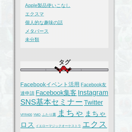
Apple製品使いこなし
エクスマ
個人的な趣味の話
メタバース
未分類
タグ
Facebookイベント活用
Facebook友
Instagram
Facebook集客
達申請
SNS基本セミナー
Twitter
まちゃ
まちゃ
ふたり鷹
VFR400
YMO
エクス
ロス
イエローマジックオーケストラ