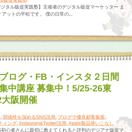
ル販促実践塾
ジタル販促実践塾】主催者のデジタル販促マーケッター ま
アットの平松です。 僕の日常の...
ブログ・FB・インスタ２日間
中講座 募集中！5/25-26東
-2大阪開催
報
,
関係性を深めるSNS活用
,
ブログで優良顧客集客
,
ケティング
,
Instagram&Twitter活用
,
Apple製品使いこなし
S初心者さんに親切に教えてくれると評判のデジアナ販促マ