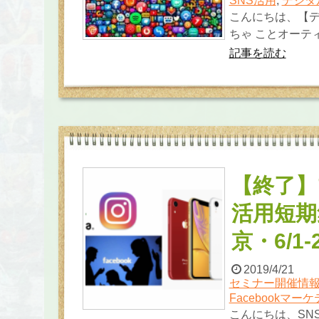
SNS活用
,
デジタ
こんにちは、【デ
ちゃ ことオーティ
記事を読む
【終了】
活用短期集
京・6/1
2019/4/21
セミナー開催情
Facebookマー
こんにちは、SN