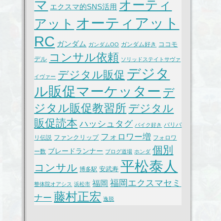
マ
オーティ
エクスマ的SNS活用
オーティアット
アット
RC
ガンダム
ココモ
ガンダム好き
ガンダムOO
コンサル依頼
デル
ソリッドステイトサヴァ
デジタ
デジタル販促
イヴァー
ル販促マーケッター
デ
ジタル販促教習所
デジタル
販促読本
ハッシュタグ
バリバ
バイク好き
フォロワー増
ファンクリップ
リ伝説
フォロワ
個別
ブレードランナー
ー数
ブログ道場
ホンダ
平松泰人
コンサル
安武寿
博多駅
福岡エクスマセミ
福岡
整体院オアシス
浜松市
藤村正宏
ナー
逸脱