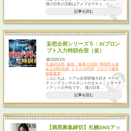
僕の日常の活動はアメブロでチェ...
記事を読む
妄想企画シリーズ５：AIプロン
プト入力特訓合宿（仮）
2026/1/5
生成AI活用
,
販促・集客の法則
,
関係性を深
めるSNS活用
,
ミラクルPOP
,
ブログで優良
顧客集客
こんにちは、リアル合宿研修大好き マーケ
ティングコンサルタントのまちゃことオーテ
ィアットの平松です。 僕の日常...
記事を読む
【満席募集締切】札幌SNSアッ