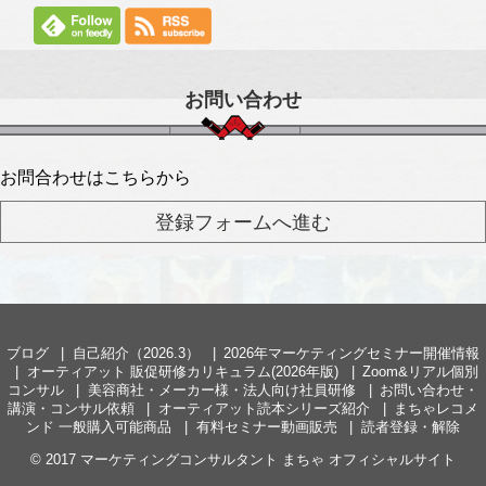
お問い合わせ
お問合わせはこちらから
ブログ
自己紹介（2026.3）
2026年マーケティングセミナー開催情報
オーティアット 販促研修カリキュラム(2026年版)
Zoom&リアル個別
コンサル
美容商社・メーカー様・法人向け社員研修
お問い合わせ・
講演・コンサル依頼
オーティアット読本シリーズ紹介
まちゃレコメ
ンド 一般購入可能商品
有料セミナー動画販売
読者登録・解除
© 2017
マーケティングコンサルタント まちゃ オフィシャルサイト