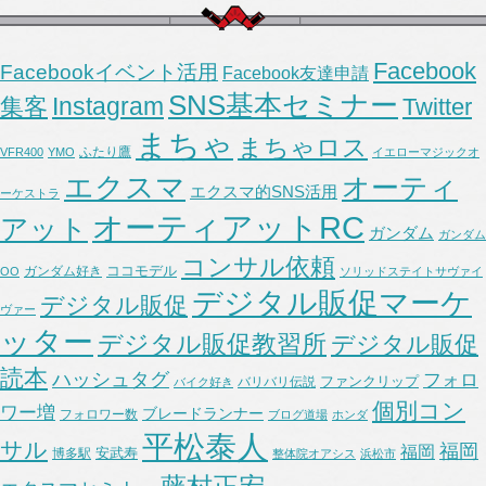
Facebook
Facebookイベント活用
Facebook友達申請
SNS基本セミナー
Instagram
集客
Twitter
まちゃ
まちゃロス
ふたり鷹
VFR400
YMO
イエローマジックオ
エクスマ
オーティ
エクスマ的SNS活用
ーケストラ
オーティアットRC
アット
ガンダム
ガンダム
コンサル依頼
ココモデル
ガンダム好き
OO
ソリッドステイトサヴァイ
デジタル販促マーケ
デジタル販促
ヴァー
ッター
デジタル販促教習所
デジタル販促
読本
ハッシュタグ
フォロ
ファンクリップ
バリバリ伝説
バイク好き
個別コン
ワー増
ブレードランナー
フォロワー数
ブログ道場
ホンダ
平松泰人
サル
福岡
福岡
安武寿
博多駅
整体院オアシス
浜松市