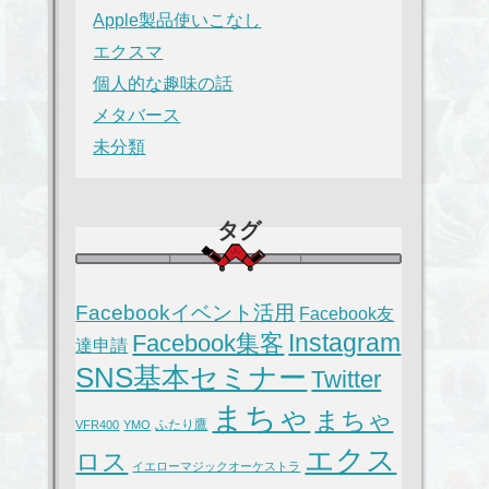
Apple製品使いこなし
エクスマ
個人的な趣味の話
メタバース
未分類
タグ
Facebookイベント活用
Facebook友
Instagram
Facebook集客
達申請
SNS基本セミナー
Twitter
まちゃ
まちゃ
ふたり鷹
VFR400
YMO
エクス
ロス
イエローマジックオーケストラ