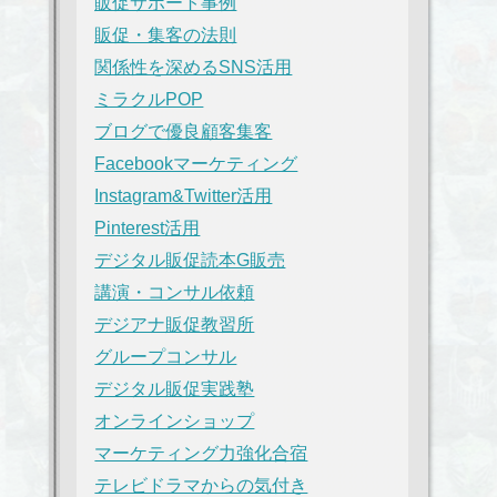
販促サポート事例
販促・集客の法則
関係性を深めるSNS活用
ミラクルPOP
ブログで優良顧客集客
Facebookマーケティング
Instagram&Twitter活用
Pinterest活用
デジタル販促読本G販売
講演・コンサル依頼
デジアナ販促教習所
グループコンサル
デジタル販促実践塾
オンラインショップ
マーケティング力強化合宿
テレビドラマからの気付き