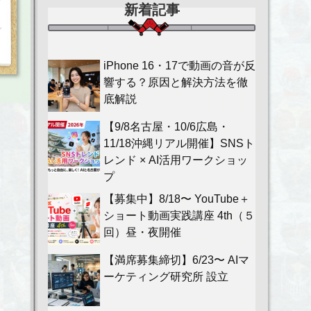
新着記事
iPhone 16・17で動画の音が反
響する？原因と解決方法を徹
底解説
【9/8名古屋・10/6広島・
11/18沖縄リアル開催】SNSト
レンド × AI活用ワークショッ
プ
【募集中】8/18〜 YouTube＋
ショート動画実践講座 4th（５
回）昼・夜開催
【満席募集締切】6/23〜 AIマ
ーケティング研究所 設立