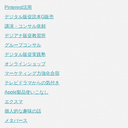
Pinterest活用
デジタル販促読本G販売
講演・コンサル依頼
デジアナ販促教習所
グループコンサル
デジタル販促実践塾
オンラインショップ
マーケティング力強化合宿
テレビドラマからの気付き
Apple製品使いこなし
エクスマ
個人的な趣味の話
メタバース