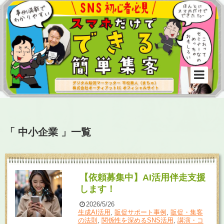
「 中小企業 」一覧
【依頼募集中】AI活用伴走支援
します！
2026/5/26
生成AI活用
,
販促サポート事例
,
販促・集客
の法則
,
関係性を深めるSNS活用
,
講演・コ