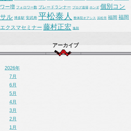
個別コン
ワー増
ブレードランナー
フォロワー数
ブログ道場
ホンダ
平松泰人
サル
福岡
福岡
安武寿
博多駅
整体院オアシス
浜松市
藤村正宏
エクスマセミナー
逸脱
アーカイブ
2026年
7月
6月
5月
4月
3月
2月
1月