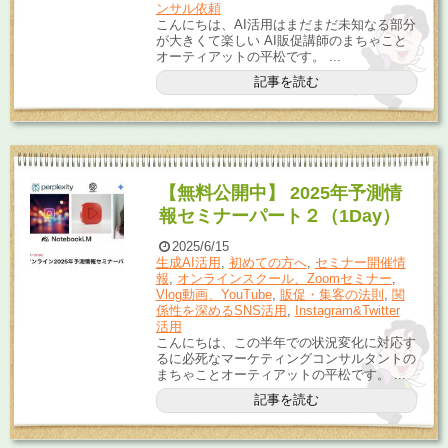
ンサル依頼
こんにちは、AI活用はまだまだ未知なる部分
が大きくて楽しい AI販促講師のまちゃこと
オーティアットの平松です。 ...
記事を読む
【無料公開中】 2025年予測情
報セミナーパート２（1Day）
2025/6/15
生成AI活用
,
初めての方へ
,
セミナー開催情
報
,
オンラインスクール、Zoomセミナー
,
Vlog動画、YouTube
,
販促・集客の法則
,
関
係性を深めるSNS活用
,
Instagram&Twitter
活用
こんにちは、この半年での状況変化に対応す
るに必死なマーケティングコンサルタントの
まちゃことオーティアットの平松です。 ...
記事を読む