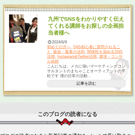
九州でSNSをわかりやすく伝え
てくれる講師をお探しの企画担
当者様へ
2024/6/9
初めての方へ
,
SNS初心者に質問されるこ
と
,
販促・集客の法則
,
関係性を深めるSNS
活用
,
Instagram&Twitter活用
,
講演・コンサ
ル依頼
こんにちは、メカに強いマーケティングコン
サルタントのまちゃことオーティアットの平
松です 僕の日常の活動...
記事を読む
このブログの読者になる