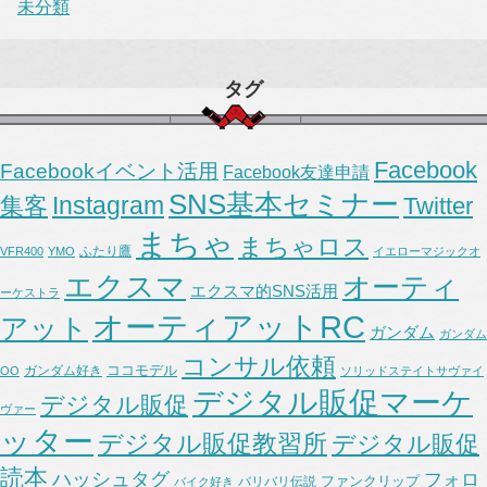
未分類
タグ
Facebook
Facebookイベント活用
Facebook友達申請
SNS基本セミナー
Instagram
集客
Twitter
まちゃ
まちゃロス
ふたり鷹
VFR400
YMO
イエローマジックオ
エクスマ
オーティ
エクスマ的SNS活用
ーケストラ
オーティアットRC
アット
ガンダム
ガンダム
コンサル依頼
ココモデル
ガンダム好き
OO
ソリッドステイトサヴァイ
デジタル販促マーケ
デジタル販促
ヴァー
ッター
デジタル販促教習所
デジタル販促
読本
ハッシュタグ
フォロ
ファンクリップ
バリバリ伝説
バイク好き