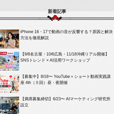
新着記事
iPhone 16・17で動画の音が反響する？原因と解決
方法を徹底解説
【9/8名古屋・10/6広島・11/18沖縄リアル開催】
SNSトレンド × AI活用ワークショップ
【募集中】8/18〜 YouTube＋ショート動画実践講
座 4th（５回）昼・夜開催
【満席募集締切】6/23〜 AIマーケティング研究所
設立