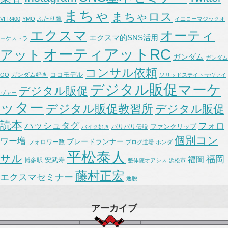
まちゃ
まちゃロス
ふたり鷹
VFR400
YMO
イエローマジックオ
エクスマ
オーティ
エクスマ的SNS活用
ーケストラ
オーティアットRC
アット
ガンダム
ガンダム
コンサル依頼
ココモデル
ガンダム好き
OO
ソリッドステイトサヴァイ
デジタル販促マーケ
デジタル販促
ヴァー
ッター
デジタル販促教習所
デジタル販促
読本
ハッシュタグ
フォロ
ファンクリップ
バリバリ伝説
バイク好き
個別コン
ワー増
ブレードランナー
フォロワー数
ブログ道場
ホンダ
平松泰人
サル
福岡
福岡
安武寿
博多駅
整体院オアシス
浜松市
藤村正宏
エクスマセミナー
逸脱
アーカイブ