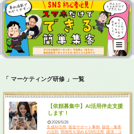
「 マーケティング研修 」一覧
【依頼募集中】AI活用伴走支援
します！
2026/5/26
生成AI活用
,
販促サポート事例
,
販促・集客
の法則
,
関係性を深めるSNS活用
,
講演・コ