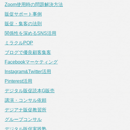
Zoom使用時の問題解決方法
販促サポート事例
販促・集客の法則
関係性を深めるSNS活用
ミラクルPOP
ブログで優良顧客集客
Facebookマーケティング
Instagram&Twitter活用
Pinterest活用
デジタル販促読本G販売
講演・コンサル依頼
デジアナ販促教習所
グループコンサル
デジタル販促実践塾