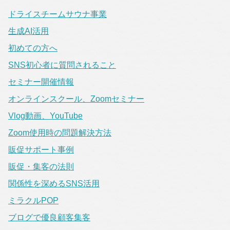
ドライスチームサウナ事業
生成AI活用
初めての方へ
SNS初心者に質問されること
セミナー開催情報
オンラインスクール、Zoomセミナー
Vlog動画、YouTube
Zoom使用時の問題解決方法
販促サポート事例
販促・集客の法則
関係性を深めるSNS活用
ミラクルPOP
ブログで優良顧客集客