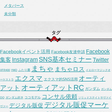
メタバース
未分類
タグ
Facebook
Facebookイベント活用
Facebook友達申請
SNS基本セミナー
Instagram
集客
Twitter
まちゃ
まちゃロス
ふたり鷹
VFR400
YMO
イエローマジックオ
エクスマ
オーティ
エクスマ的SNS活用
ーケストラ
オーティアットRC
アット
ガンダム
ガンダム
コンサル依頼
ココモデル
ガンダム好き
OO
ソリッドステイトサヴァイ
デジタル販促マーケ
デジタル販促
ヴァー