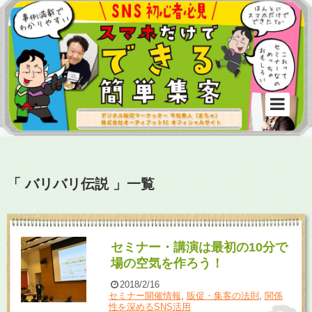
「 バリバリ伝説 」一覧
セミナー・講演は最初の10分で
場の空気を作ろう！
2018/2/16
セミナー開催情報
,
販促・集客の法則
,
関係
性を深めるSNS活用