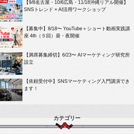
【9/8名古屋・10/6広島・11/18沖縄リアル開催】
SNSトレンド × AI活用ワークショップ
【募集中】8/18〜 YouTube＋ショート動画実践講
座 4th（５回）昼・夜開催
【満席募集締切】6/23〜 AIマーケティング研究所
設立
【依頼受付中】SNSマーケティング入門講演でき
ます！
カテゴリー