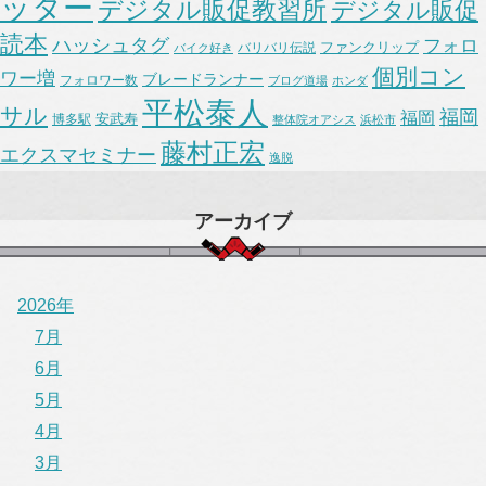
ッター
デジタル販促教習所
デジタル販促
読本
ハッシュタグ
フォロ
ファンクリップ
バリバリ伝説
バイク好き
個別コン
ワー増
ブレードランナー
フォロワー数
ブログ道場
ホンダ
平松泰人
サル
福岡
福岡
安武寿
博多駅
整体院オアシス
浜松市
藤村正宏
エクスマセミナー
逸脱
アーカイブ
2026年
7月
6月
5月
4月
3月