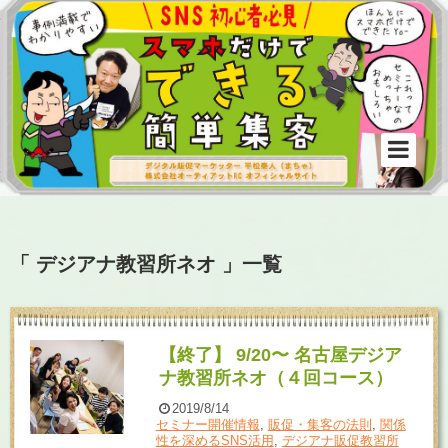
「 デジアナ教習所ネオ 」一覧
【終了】 9/20〜 名古屋デジア
ナ教習所ネオ（４回コース）
2019/8/14
セミナー開催情報
,
販促・集客の法則
,
関係
性を深めるSNS活用
,
デジアナ販促教習所