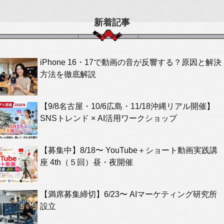
新着記事
iPhone 16・17で動画の音が反響する？原因と解決
方法を徹底解説
【9/8名古屋・10/6広島・11/18沖縄リアル開催】
SNSトレンド × AI活用ワークショップ
【募集中】8/18〜 YouTube＋ショート動画実践講
座 4th（５回）昼・夜開催
【満席募集締切】6/23〜 AIマーケティング研究所
設立