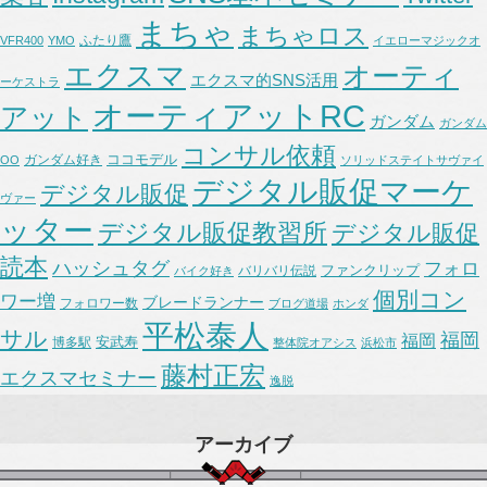
まちゃ
まちゃロス
ふたり鷹
VFR400
YMO
イエローマジックオ
エクスマ
オーティ
エクスマ的SNS活用
ーケストラ
オーティアットRC
アット
ガンダム
ガンダム
コンサル依頼
ココモデル
ガンダム好き
OO
ソリッドステイトサヴァイ
デジタル販促マーケ
デジタル販促
ヴァー
ッター
デジタル販促教習所
デジタル販促
読本
ハッシュタグ
フォロ
ファンクリップ
バリバリ伝説
バイク好き
個別コン
ワー増
ブレードランナー
フォロワー数
ブログ道場
ホンダ
平松泰人
サル
福岡
福岡
安武寿
博多駅
整体院オアシス
浜松市
藤村正宏
エクスマセミナー
逸脱
アーカイブ