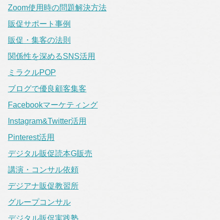
Zoom使用時の問題解決方法
販促サポート事例
販促・集客の法則
関係性を深めるSNS活用
ミラクルPOP
ブログで優良顧客集客
Facebookマーケティング
Instagram&Twitter活用
Pinterest活用
デジタル販促読本G販売
講演・コンサル依頼
デジアナ販促教習所
グループコンサル
デジタル販促実践塾