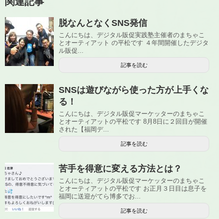
関連記事
脱なんとなくSNS発信
こんにちは、デジタル販促実践塾主催者のまちゃこ
とオーティアット の平松です ４年間開催したデジタ
ル販促...
記事を読む
SNSは遊びながら使った方が上手くな
る！
こんにちは、デジタル販促マーケッターのまちゃこ
とオーティアットの平松です 8月8日に２回目が開催
された【福岡デ...
記事を読む
苦手を得意に変える方法とは？
こんにちは、デジタル販促マーケッターのまちゃこ
とオーティアットの平松です お正月３日目は息子を
福岡に送迎がてら博多でお...
記事を読む