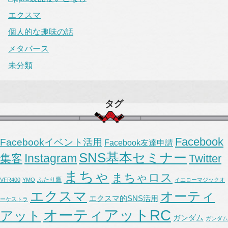
エクスマ
個人的な趣味の話
メタバース
未分類
タグ
Facebook
Facebookイベント活用
Facebook友達申請
SNS基本セミナー
Instagram
集客
Twitter
まちゃ
まちゃロス
ふたり鷹
VFR400
YMO
イエローマジックオ
エクスマ
オーティ
エクスマ的SNS活用
ーケストラ
オーティアットRC
アット
ガンダム
ガンダム