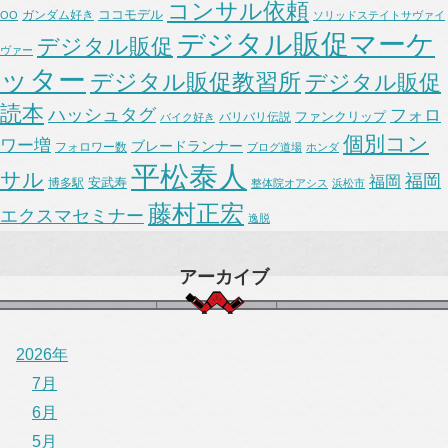
コンサル依頼
ココモデル
ガンダム好き
OO
ソリッドステイトサヴァイ
デジタル販促マーケ
デジタル販促
ヴァー
ッター
デジタル販促教習所
デジタル販促
読本
ハッシュタグ
フォロ
ファンクリップ
バリバリ伝説
バイク好き
個別コン
ワー増
ブレードランナー
フォロワー数
ブログ道場
ホンダ
平松泰人
サル
福岡
福岡
安武寿
博多駅
整体院オアシス
浜松市
藤村正宏
エクスマセミナー
逸脱
アーカイブ
2026年
7月
6月
5月