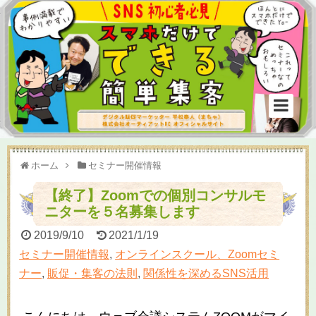
ホーム
セミナー開催情報
【終了】Zoomでの個別コンサルモ
ニターを５名募集します
2019/9/10
2021/1/19
セミナー開催情報
,
オンラインスクール、Zoomセミ
ナー
,
販促・集客の法則
,
関係性を深めるSNS活用