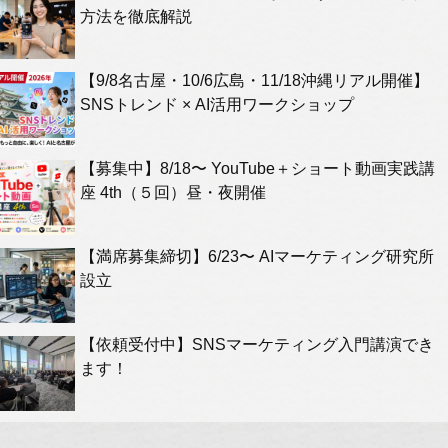
方法を徹底解説
【9/8名古屋・10/6広島・11/18沖縄リアル開催】
SNSトレンド × AI活用ワークショップ
【募集中】8/18〜 YouTube＋ショート動画実践講
座 4th（５回）昼・夜開催
【満席募集締切】6/23〜 AIマーケティング研究所
設立
【依頼受付中】SNSマーケティング入門講演でき
ます！