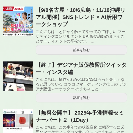
【9/8名古屋・10/6広島・11/18沖縄リ
アル開催】SNSトレンド × AI活用ワ
ークショップ
こんにちは、とにかく触ってやってみてほしい マー
ケティングコンサルタント＆AI販促講師のまちゃこ
とオーティアットの平松です。 ...
記事を読む
【終了】デジアナ販促教習所ツイッタ
ー・インスタ編
こんにちは、操作がわかればSNSはもっと楽しくな
ると思っている コツコツマーケティング推しの デジ
アナ販促マーケッター のまちゃこと...
記事を読む
【無料公開中】 2025年予測情報セミ
ナーパート２（1Day）
こんにちは、この半年での状況変化に対応するに必
死なマーケティングコンサルタントのまちゃことオ