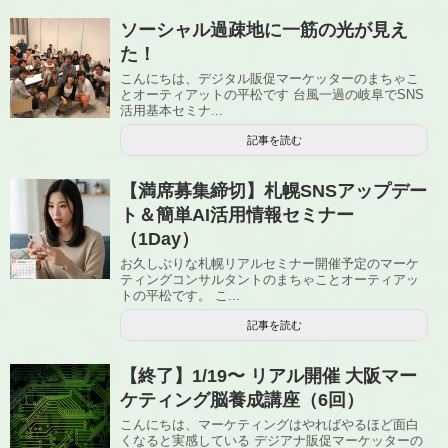
ソーシャル過疎地に一筋の光が見え
た！
こんにちは、デジタル販促マーケッターのまちゃこ
とオーティアットの平松です 台風一過の岐阜でSNS
活用基本セミナ...
記事を読む
【満席募集締切】札幌SNSアップデー
ト＆簡単AI活用情報セミナー
（1Day）
お久しぶりな札幌リアルセミナー開催予定のマーケ
ティングコンサルタントのまちゃことオーティアッ
トの平松です。 こ...
記事を読む
【終了】1/19〜 リアル開催 大阪マー
ケティング脳養成講座（6回）
こんにちは、マーケティングはやればやるほど面白
くなると実感している デジアナ販促マーケッターの