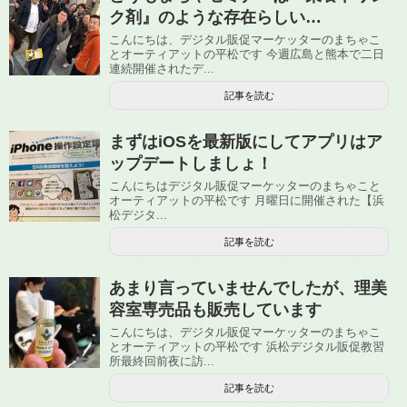
ク剤』のような存在らしい…
こんにちは、デジタル販促マーケッターのまちゃこ
とオーティアットの平松です 今週広島と熊本で二日
連続開催されたデ...
記事を読む
まずはiOSを最新版にしてアプリはア
ップデートしましょ！
こんにちはデジタル販促マーケッターのまちゃこと
オーティアットの平松です 月曜日に開催された【浜
松デジタ...
記事を読む
あまり言っていませんでしたが、理美
容室専売品も販売しています
こんにちは、デジタル販促マーケッターのまちゃこ
とオーティアットの平松です 浜松デジタル販促教習
所最終回前夜に訪...
記事を読む