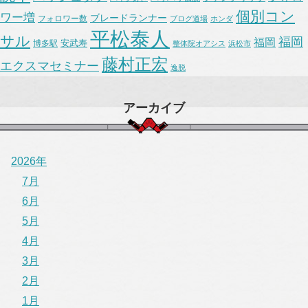
個別コン
ワー増
ブレードランナー
フォロワー数
ブログ道場
ホンダ
平松泰人
サル
福岡
福岡
安武寿
博多駅
整体院オアシス
浜松市
藤村正宏
エクスマセミナー
逸脱
アーカイブ
2026年
7月
6月
5月
4月
3月
2月
1月