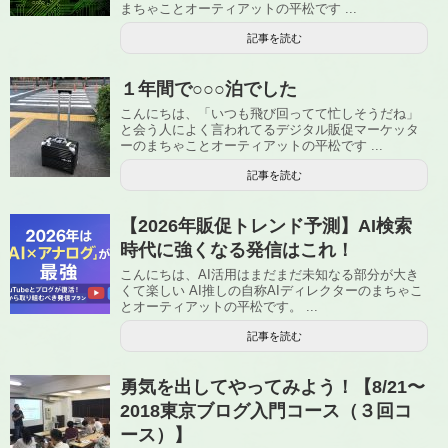
まちゃことオーティアットの平松です ...
記事を読む
１年間で○○○泊でした
こんにちは、「いつも飛び回ってて忙しそうだね」
と会う人によく言われてるデジタル販促マーケッタ
ーのまちゃことオーティアットの平松です ...
記事を読む
【2026年販促トレンド予測】AI検索
時代に強くなる発信はこれ！
こんにちは、AI活用はまだまだ未知なる部分が大き
くて楽しい AI推しの自称AIディレクターのまちゃこ
とオーティアットの平松です。 ...
記事を読む
勇気を出してやってみよう！【8/21〜
2018東京ブログ入門コース（３回コ
ース）】