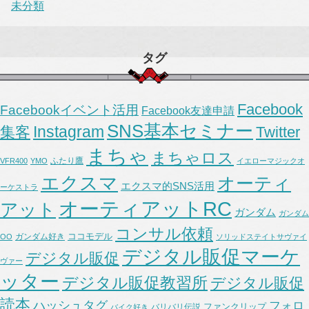
未分類
タグ
Facebook
Facebookイベント活用
Facebook友達申請
SNS基本セミナー
Instagram
集客
Twitter
まちゃ
まちゃロス
ふたり鷹
VFR400
YMO
イエローマジックオ
エクスマ
オーティ
エクスマ的SNS活用
ーケストラ
オーティアットRC
アット
ガンダム
ガンダム
コンサル依頼
ココモデル
ガンダム好き
OO
ソリッドステイトサヴァイ
デジタル販促マーケ
デジタル販促
ヴァー
ッター
デジタル販促教習所
デジタル販促
読本
ハッシュタグ
フォロ
ファンクリップ
バリバリ伝説
バイク好き