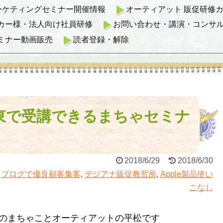
マーケティングセミナー開催情報
オーティアット 販促研修カリ
カー様・法人向け社員研修
お問い合わせ・講演・コンサ
ミナー動画販売
読者登録・解除
関東で受講できるまちゃセミナ
2018/6/29
2018/6/30
,
ブログで優良顧客集客
,
デジアナ販促教習所
,
Apple製品使い
こなし
のまちゃことオーティアットの平松です