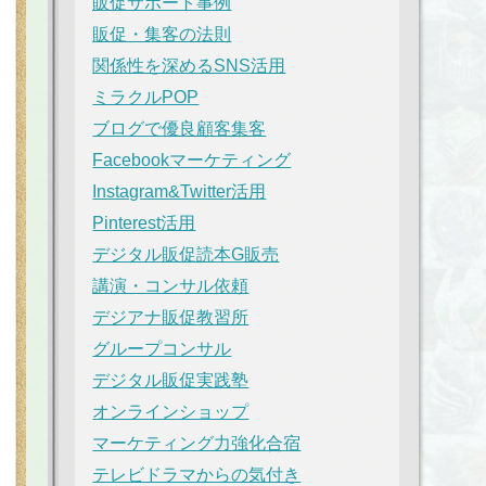
販促サポート事例
販促・集客の法則
関係性を深めるSNS活用
ミラクルPOP
ブログで優良顧客集客
Facebookマーケティング
Instagram&Twitter活用
Pinterest活用
デジタル販促読本G販売
講演・コンサル依頼
デジアナ販促教習所
グループコンサル
デジタル販促実践塾
オンラインショップ
マーケティング力強化合宿
テレビドラマからの気付き