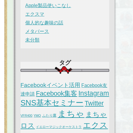
Apple製品使いこなし
エクスマ
個人的な趣味の話
メタバース
未分類
タグ
Facebookイベント活用
Facebook友
Instagram
Facebook集客
達申請
SNS基本セミナー
Twitter
まちゃ
まちゃ
ふたり鷹
VFR400
YMO
エクス
ロス
イエローマジックオーケストラ