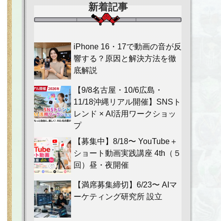
新着記事
iPhone 16・17で動画の音が反
響する？原因と解決方法を徹
底解説
【9/8名古屋・10/6広島・
11/18沖縄リアル開催】SNSト
レンド × AI活用ワークショッ
プ
【募集中】8/18〜 YouTube＋
ショート動画実践講座 4th（５
回）昼・夜開催
【満席募集締切】6/23〜 AIマ
ーケティング研究所 設立