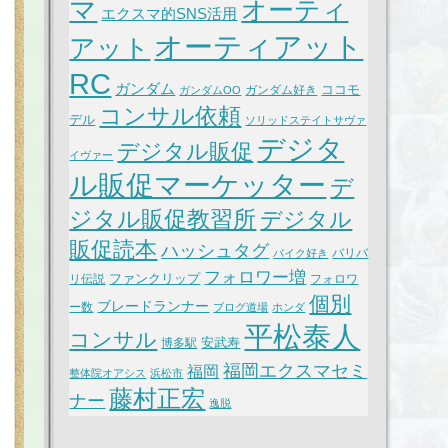
マ
オーティ
エクスマ的SNS活用
オーティアット
アット
RC
ガンダム
ココモ
ガンダム好き
ガンダムOO
コンサル依頼
デル
ソリッドステイトサヴァ
デジタ
デジタル販促
イヴァー
ル販促マーケッター
デ
ジタル販促教習所
デジタル
販促読本
ハッシュタグ
バリバ
バイク好き
フォロワー増
ファンクリップ
リ伝説
フォロワ
個別
ブレードランナー
ー数
ブログ道場
ホンダ
平松泰人
コンサル
安武寿
博多駅
福岡エクスマセミ
福岡
整体院オアシス
浜松市
藤村正宏
ナー
逸脱