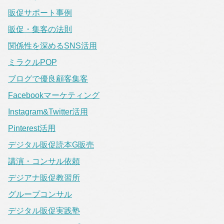
販促サポート事例
販促・集客の法則
関係性を深めるSNS活用
ミラクルPOP
ブログで優良顧客集客
Facebookマーケティング
Instagram&Twitter活用
Pinterest活用
デジタル販促読本G販売
講演・コンサル依頼
デジアナ販促教習所
グループコンサル
デジタル販促実践塾