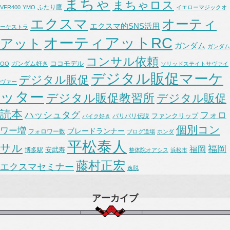
まちゃ
まちゃロス
ふたり鷹
VFR400
YMO
イエローマジックオ
エクスマ
オーティ
エクスマ的SNS活用
ーケストラ
オーティアットRC
アット
ガンダム
ガンダム
コンサル依頼
ココモデル
ガンダム好き
OO
ソリッドステイトサヴァイ
デジタル販促マーケ
デジタル販促
ヴァー
ッター
デジタル販促教習所
デジタル販促
読本
ハッシュタグ
フォロ
ファンクリップ
バリバリ伝説
バイク好き
個別コン
ワー増
ブレードランナー
フォロワー数
ブログ道場
ホンダ
平松泰人
サル
福岡
福岡
安武寿
博多駅
整体院オアシス
浜松市
藤村正宏
エクスマセミナー
逸脱
アーカイブ