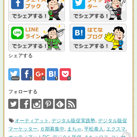
シェアする
error
0
0
フォローする
オーティアット
,
デジタル販促実践塾
,
デジタル販促
マーケッター
,
６期募集中
,
まちゃ
,
平松泰人
,
エクスマ
,