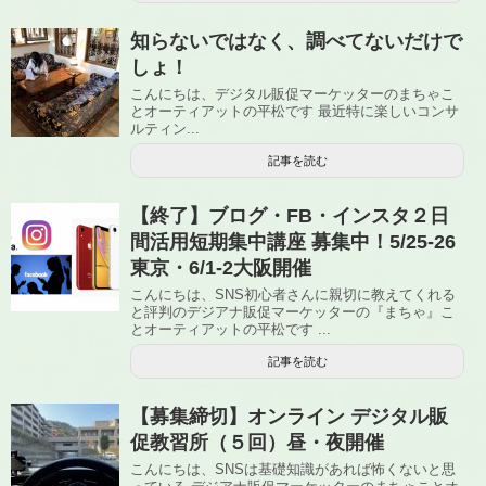
知らないではなく、調べてないだけで
しょ！
こんにちは、デジタル販促マーケッターのまちゃこ
とオーティアットの平松です 最近特に楽しいコンサ
ルティン...
記事を読む
【終了】ブログ・FB・インスタ２日
間活用短期集中講座 募集中！5/25-26
東京・6/1-2大阪開催
こんにちは、SNS初心者さんに親切に教えてくれる
と評判のデジアナ販促マーケッターの『まちゃ』こ
とオーティアットの平松です ...
記事を読む
【募集締切】オンライン デジタル販
促教習所（５回）昼・夜開催
こんにちは、SNSは基礎知識があれば怖くないと思