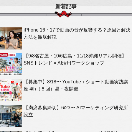
新着記事
iPhone 16・17で動画の音が反響する？原因と解決
方法を徹底解説
【9/8名古屋・10/6広島・11/18沖縄リアル開催】
SNSトレンド × AI活用ワークショップ
【募集中】8/18〜 YouTube＋ショート動画実践講
座 4th（５回）昼・夜開催
【満席募集締切】6/23〜 AIマーケティング研究所
設立