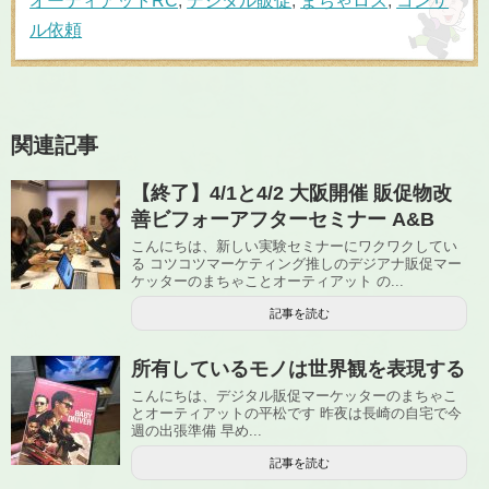
オーティアットRC
,
デジタル販促
,
まちゃロス
,
コンサ
ル依頼
関連記事
【終了】4/1と4/2 大阪開催 販促物改
善ビフォーアフターセミナー A&B
こんにちは、新しい実験セミナーにワクワクしてい
る コツコツマーケティング推しのデジアナ販促マー
ケッターのまちゃことオーティアット の...
記事を読む
所有しているモノは世界観を表現する
こんにちは、デジタル販促マーケッターのまちゃこ
とオーティアットの平松です 昨夜は長崎の自宅で今
週の出張準備 早め...
記事を読む