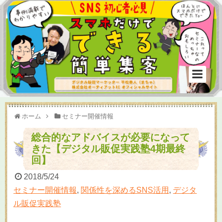
ホーム
セミナー開催情報
総合的なアドバイスが必要になって
きた【デジタル販促実践塾4期最終
回】
2018/5/24
セミナー開催情報
,
関係性を深めるSNS活用
,
デジタ
ル販促実践塾