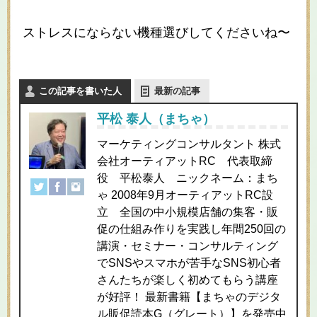
ストレスにならない機種選びしてくださいね〜
この記事を書いた人
最新の記事
平松 泰人（まちゃ）
マーケティングコンサルタント 株式
会社オーティアットRC 代表取締
役 平松泰人 ニックネーム：まち
ゃ 2008年9月オーティアットRC設
立 全国の中小規模店舗の集客・販
促の仕組み作りを実践し年間250回の
講演・セミナー・コンサルティング
でSNSやスマホが苦手なSNS初心者
さんたちが楽しく初めてもらう講座
が好評！ 最新書籍【まちゃのデジタ
ル販促読本G（グレート）】を発売中