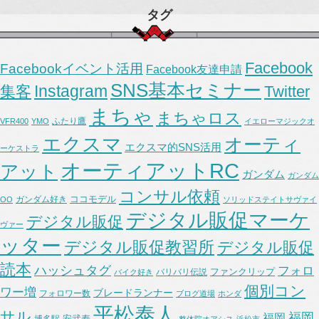
タグ
Facebook
Facebookイベント活用
Facebook友達申請
SNS基本セミナー
Instagram
集客
Twitter
まちゃ
まちゃロス
ふたり鷹
VFR400
YMO
イエローマジックオ
エクスマ
オーティ
エクスマ的SNS活用
ーケストラ
オーティアットRC
アット
ガンダム
ガンダム
コンサル依頼
ココモデル
ガンダム好き
OO
ソリッドステイトサヴァイ
デジタル販促マーケ
デジタル販促
ヴァー
ッター
デジタル販促教習所
デジタル販促
読本
ハッシュタグ
フォロ
ファンクリップ
バリバリ伝説
バイク好き
個別コン
ワー増
ブレードランナー
フォロワー数
ブログ道場
ホンダ
平松泰人
サル
福岡
福岡
安武寿
博多駅
整体院オアシス
浜松市