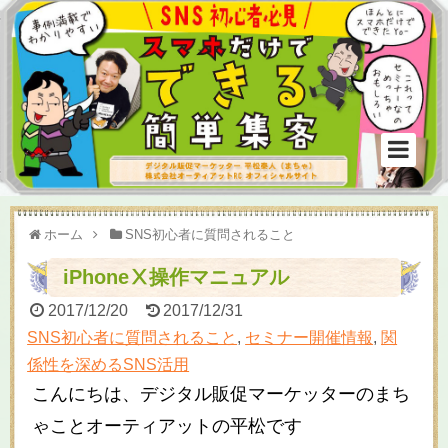
ホーム
SNS初心者に質問されること
iPhoneⅩ操作マニュアル
2017/12/20
2017/12/31
SNS初心者に質問されること
,
セミナー開催情報
,
関
係性を深めるSNS活用
こんにちは、デジタル販促マーケッターのまち
ゃことオーティアットの平松です