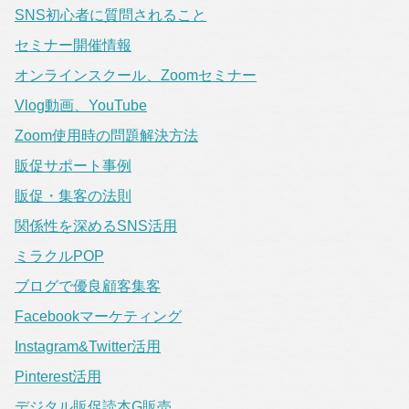
SNS初心者に質問されること
セミナー開催情報
オンラインスクール、Zoomセミナー
Vlog動画、YouTube
Zoom使用時の問題解決方法
販促サポート事例
販促・集客の法則
関係性を深めるSNS活用
ミラクルPOP
ブログで優良顧客集客
Facebookマーケティング
Instagram&Twitter活用
Pinterest活用
デジタル販促読本G販売