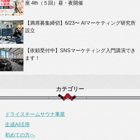
座 4th（５回）昼・夜開催
【満席募集締切】6/23〜 AIマーケティング研究所
設立
【依頼受付中】SNSマーケティング入門講演でき
ます！
カテゴリー
ドライスチームサウナ事業
生成AI活用
初めての方へ