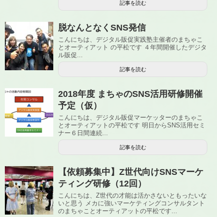
記事を読む
脱なんとなくSNS発信
こんにちは、デジタル販促実践塾主催者のまちゃこ
とオーティアット の平松です ４年間開催したデジタ
ル販促...
記事を読む
2018年度 まちゃのSNS活用研修開催
予定（仮）
こんにちは、デジタル販促マーケッターのまちゃこ
とオーティアットの平松です 明日からSNS活用セミ
ナー６日間連続...
記事を読む
【依頼募集中】Z世代向けSNSマーケ
ティング研修（12回）
こんにちは、Z世代の才能は活かさないともったいな
いと思う メカに強いマーケティングコンサルタント
のまちゃことオーティアットの平松です...