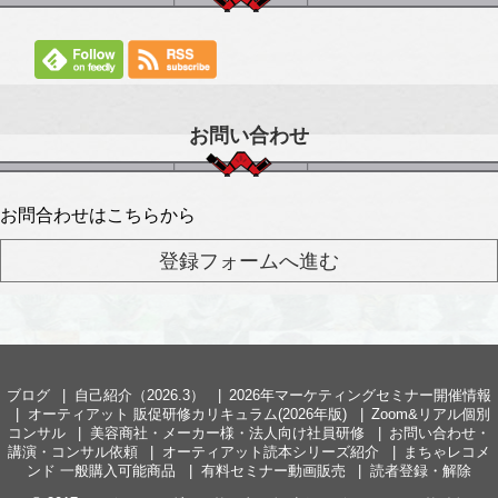
お問い合わせ
お問合わせはこちらから
ブログ
自己紹介（2026.3）
2026年マーケティングセミナー開催情報
オーティアット 販促研修カリキュラム(2026年版)
Zoom&リアル個別
コンサル
美容商社・メーカー様・法人向け社員研修
お問い合わせ・
講演・コンサル依頼
オーティアット読本シリーズ紹介
まちゃレコメ
ンド 一般購入可能商品
有料セミナー動画販売
読者登録・解除