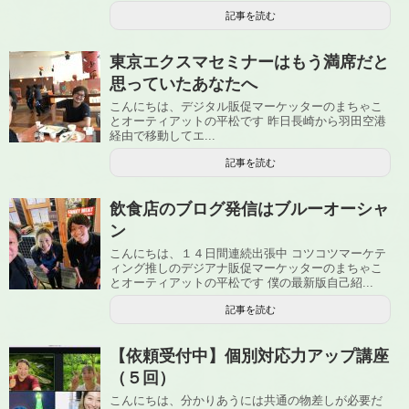
記事を読む
東京エクスマセミナーはもう満席だと
思っていたあなたへ
こんにちは、デジタル販促マーケッターのまちゃこ
とオーティアットの平松です 昨日長崎から羽田空港
経由で移動してエ...
記事を読む
飲食店のブログ発信はブルーオーシャ
ン
こんにちは、１４日間連続出張中 コツコツマーケテ
ィング推しのデジアナ販促マーケッターのまちゃこ
とオーティアットの平松です 僕の最新版自己紹...
記事を読む
【依頼受付中】個別対応力アップ講座
（５回）
こんにちは、分かりあうには共通の物差しが必要だ