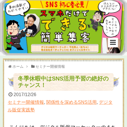
ホーム
セミナー開催情報
冬季休暇中はSNS活用予習の絶好の
チャンス！
2017/12/26
セミナー開催情報
,
関係性を深めるSNS活用
,
デジタ
ル販促実践塾