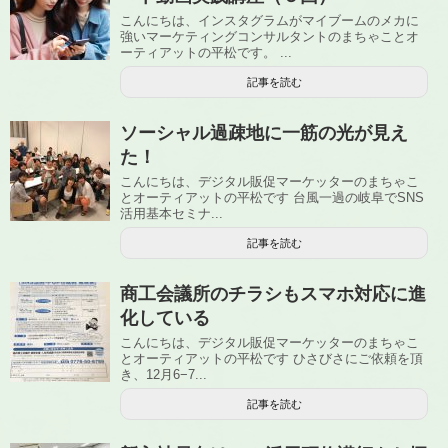
こんにちは、インスタグラムがマイブームのメカに
強いマーケティングコンサルタントのまちゃことオ
ーティアットの平松です。 ...
記事を読む
ソーシャル過疎地に一筋の光が見え
た！
こんにちは、デジタル販促マーケッターのまちゃこ
とオーティアットの平松です 台風一過の岐阜でSNS
活用基本セミナ...
記事を読む
商工会議所のチラシもスマホ対応に進
化している
こんにちは、デジタル販促マーケッターのまちゃこ
とオーティアットの平松です ひさびさにご依頼を頂
き、12月6−7...
記事を読む