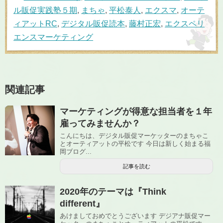
ル販促実践塾５期
,
まちゃ
,
平松泰人
,
エクスマ
,
オーテ
ィアットRC
,
デジタル販促読本
,
藤村正宏
,
エクスペリ
エンスマーケティング
関連記事
マーケティングが得意な担当者を１年
雇ってみませんか？
こんにちは、デジタル販促マーケッターのまちゃこ
とオーティアットの平松です 今日は新しく始まる福
岡ブログ...
記事を読む
2020年のテーマは『Think
different』
あけましておめでとうございます デジアナ販促マー