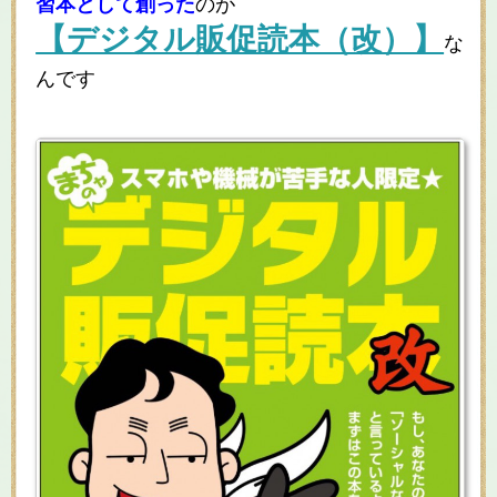
習本として創った
のが
【デジタル販促読本（改）】
な
んです