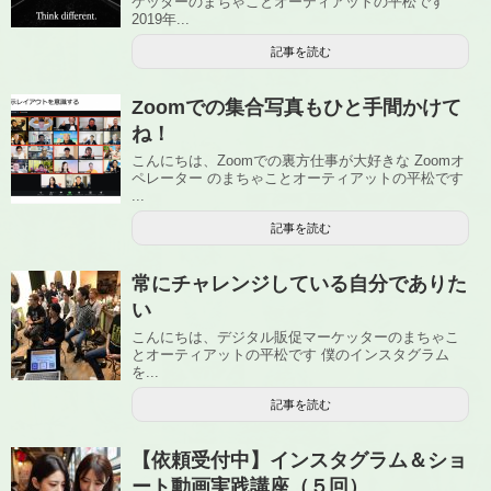
ケッターのまちゃことオーティアットの平松です
2019年...
記事を読む
Zoomでの集合写真もひと手間かけて
ね！
こんにちは、Zoomでの裏方仕事が大好きな Zoomオ
ペレーター のまちゃことオーティアットの平松です
...
記事を読む
常にチャレンジしている自分でありた
い
こんにちは、デジタル販促マーケッターのまちゃこ
とオーティアットの平松です 僕のインスタグラム
を...
記事を読む
【依頼受付中】インスタグラム＆ショ
ート動画実践講座（５回）