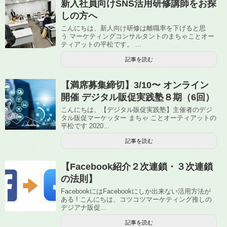
新入社員向けSNS活用研修講師をお探
しの方へ
こんにちは、新人向け研修は離職率を下げると思
う マーケティングコンサルタントのまちゃことオー
ティアットの平松です。 ...
記事を読む
【満席募集締切】3/10〜 オンライン
開催 デジタル販促実践塾８期（6回）
こんにちは、【デジタル販促実践塾】主催者のデジ
タル販促マーケッター まちゃ ことオーティアットの
平松です 2020...
記事を読む
【Facebook紹介２次連鎖・３次連鎖
の法則】
FacebookにはFacebookにしか出来ない活用方法が
ある ! こんにちは、コツコツマーケティング推しの
デジアナ販促...
記事を読む