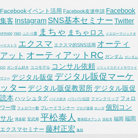
Facebook
Facebookイベント活用
Facebook友達申請
SNS基本セミナー
Instagram
集客
Twitter
まちゃ
まちゃロス
ふたり鷹
VFR400
YMO
イエローマジックオ
エクスマ
オーティ
エクスマ的SNS活用
ーケストラ
オーティアットRC
アット
ガンダム
ガンダム
コンサル依頼
ココモデル
ガンダム好き
OO
ソリッドステイトサヴァイ
デジタル販促マーケ
デジタル販促
ヴァー
ッター
デジタル販促教習所
デジタル販促
読本
ハッシュタグ
フォロ
ファンクリップ
バリバリ伝説
バイク好き
個別コン
ワー増
ブレードランナー
フォロワー数
ブログ道場
ホンダ
平松泰人
サル
福岡
福岡
安武寿
博多駅
整体院オアシス
浜松市
藤村正宏
エクスマセミナー
逸脱